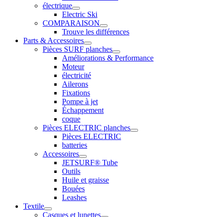
électrique
Electric Ski
COMPARAISON
Trouve les différences
Parts & Accessoires
Pièces SURF planches
Améliorations & Performance
Moteur
électricité
Ailerons
Fixations
Pompe à jet
Échappement
coque
Pièces ELECTRIC planches
Pièces ELECTRIC
batteries
Accessoires
JETSURF® Tube
Outils
Huile et graisse
Bouées
Leashes
Textile
Casques et lunettes