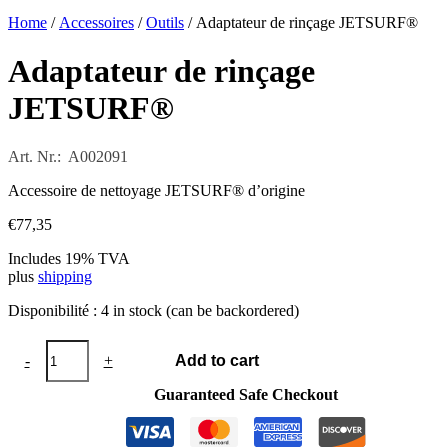
Home
/
Accessoires
/
Outils
/ Adaptateur de rinçage JETSURF®
Adaptateur de rinçage
JETSURF®
Art. Nr.: A002091
Accessoire de nettoyage JETSURF® d’origine
€
77,35
Includes 19% TVA
plus
shipping
Disponibilité :
4 in stock (can be backordered)
Adaptateur
-
+
Add to cart
de
rinçage
Guaranteed Safe Checkout
JETSURF®
quantity