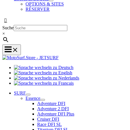
OPTIONS & SITES
RÉSERVER
Suche
×
Sprache
Sprache
wechseln
wechseln
zu
Sprache
zu
Deutsch
Sprache
wechseln
English
wechseln
zu
SURF
zu
Nederlands
Essence
Français
Adventure DFI
Adventure 2 DFI
Adventure DFI Plus
Cruiser DFI
Race DFI SL
Titanium DFI SL