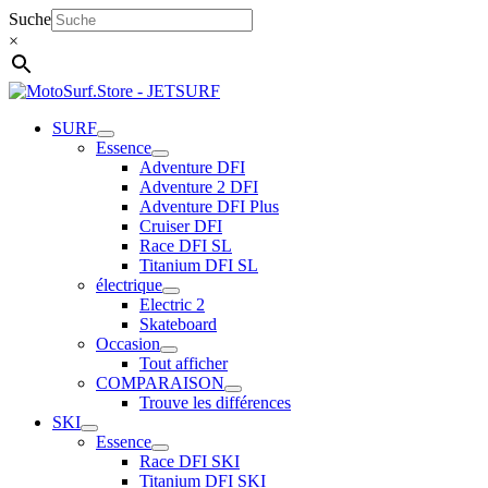
Aller
Suche
au
×
contenu
SURF
Essence
Adventure DFI
Adventure 2 DFI
Adventure DFI Plus
Cruiser DFI
Race DFI SL
Titanium DFI SL
électrique
Electric 2
Skateboard
Occasion
Tout afficher
COMPARAISON
Trouve les différences
SKI
Essence
Race DFI SKI
Titanium DFI SKI