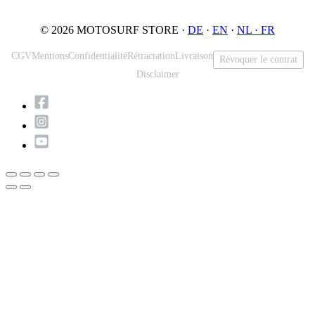
© 2026 MOTOSURF STORE ·
DE
·
EN
·
NL ·
FR
CGV
Mentions
Confidentialité
Rétractation
Livraison
Révoquer le contrat
Disclaimer