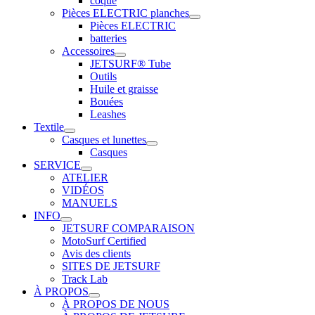
coque
Pièces ELECTRIC planches
Pièces ELECTRIC
batteries
Accessoires
JETSURF® Tube
Outils
Huile et graisse
Bouées
Leashes
Textile
Casques et lunettes
Casques
SERVICE
ATELIER
VIDÉOS
MANUELS
INFO
JETSURF COMPARAISON
MotoSurf Certified
Avis des clients
SITES DE JETSURF
Track Lab
À PROPOS
À PROPOS DE NOUS