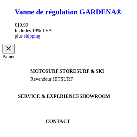
Vanne de régulation GARDENA®
€
19,99
Includes 19% TVA
plus
shipping
Panier
MOTOSURF.STORE
SURF & SKI
Revendeur JETSURF
JETSURF Boards
Conseil · Essais
JETSURF Ski
Boards d’occasion
SERVICE & EXPERIENCE
SHOWROOM
Réserver un essai
An der Loher Mühle 4
Maintenance
32545 Bad Oeynhausen
JETSURF Spots
Allemagne
CONTACT
Tél: +49 5731 7555676
Email: info@motosurf.store