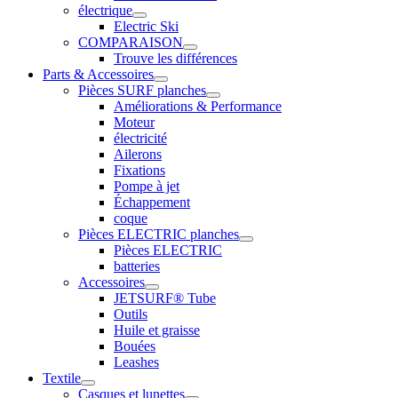
électrique
Electric Ski
COMPARAISON
Trouve les différences
Parts & Accessoires
Pièces SURF planches
Améliorations & Performance
Moteur
électricité
Ailerons
Fixations
Pompe à jet
Échappement
coque
Pièces ELECTRIC planches
Pièces ELECTRIC
batteries
Accessoires
JETSURF® Tube
Outils
Huile et graisse
Bouées
Leashes
Textile
Casques et lunettes