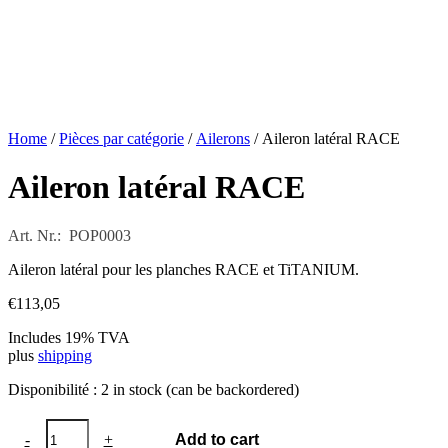
Home
/
Pièces par catégorie
/
Ailerons
/ Aileron latéral RACE
Aileron latéral RACE
Art. Nr.: POP0003
Aileron latéral pour les planches RACE et TiTANIUM.
€
113,05
Includes 19% TVA
plus
shipping
Disponibilité :
2 in stock (can be backordered)
Aileron
-
+
Add to cart
latéral