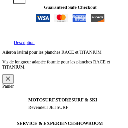
RACE
Guaranteed Safe Checkout
quantity
Description
Aileron latéral pour les planches RACE et TiTANIUM.
Vis de longueur adaptée fournie pour les planches RACE et
TiTANIUM.
Panier
MOTOSURF.STORE
SURF & SKI
Revendeur JETSURF
JETSURF Boards
Conseil · Essais
JETSURF Ski
Boards d’occasion
SERVICE & EXPERIENCE
SHOWROOM