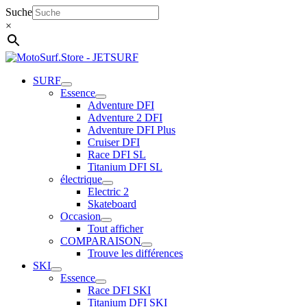
Aller
Suche
au
×
contenu
SURF
Essence
Adventure DFI
Adventure 2 DFI
Adventure DFI Plus
Cruiser DFI
Race DFI SL
Titanium DFI SL
électrique
Electric 2
Skateboard
Occasion
Tout afficher
COMPARAISON
Trouve les différences
SKI
Essence
Race DFI SKI
Titanium DFI SKI