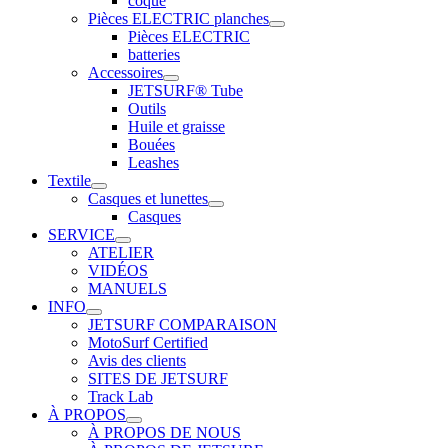
coque
Pièces ELECTRIC planches
Pièces ELECTRIC
batteries
Accessoires
JETSURF® Tube
Outils
Huile et graisse
Bouées
Leashes
Textile
Casques et lunettes
Casques
SERVICE
ATELIER
VIDÉOS
MANUELS
INFO
JETSURF COMPARAISON
MotoSurf Certified
Avis des clients
SITES DE JETSURF
Track Lab
À PROPOS
À PROPOS DE NOUS