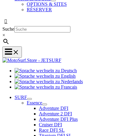
OPTIONS & SITES
RÉSERVER
Suche
×
Sprache
Sprache
wechseln
wechseln
zu
Sprache
zu
Deutsch
Sprache
wechseln
English
wechseln
zu
SURF
zu
Nederlands
Essence
Français
Adventure DFI
Adventure 2 DFI
Adventure DFI Plus
Cruiser DFI
Race DFI SL
Titanium DFI SL