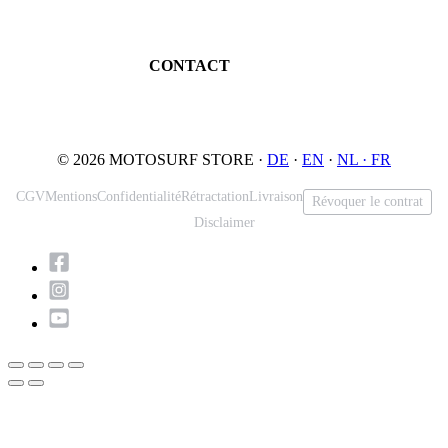
Réserver un essai
An der Loher Mühle 4
Maintenance
32545 Bad Oeynhausen
JETSURF Spots
Allemagne
CONTACT
Tél: +49 5731 7555676
Email: info@motosurf.store
© 2026 MOTOSURF STORE ·
DE
·
EN
·
NL ·
FR
CGV
Mentions
Confidentialité
Rétractation
Livraison
Révoquer le contrat
Disclaimer
Retour
en
haut