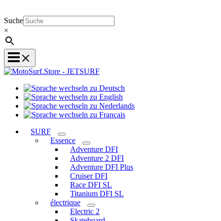
Suche
×
Sprache
Sprache
wechseln
wechseln
zu
Sprache
zu
Deutsch
Sprache
wechseln
English
wechseln
zu
SURF
zu
Nederlands
Essence
Français
Adventure DFI
Adventure 2 DFI
Adventure DFI Plus
Cruiser DFI
Race DFI SL
Titanium DFI SL
électrique
Electric 2
Skateboard