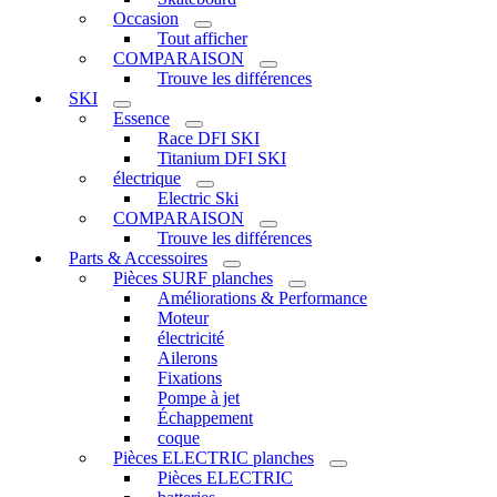
Occasion
Tout afficher
COMPARAISON
Trouve les différences
SKI
Essence
Race DFI SKI
Titanium DFI SKI
électrique
Electric Ski
COMPARAISON
Trouve les différences
Parts & Accessoires
Pièces SURF planches
Améliorations & Performance
Moteur
électricité
Ailerons
Fixations
Pompe à jet
Échappement
coque
Pièces ELECTRIC planches
Pièces ELECTRIC