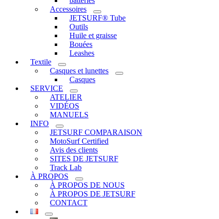
batteries
Accessoires
JETSURF® Tube
Outils
Huile et graisse
Bouées
Leashes
Textile
Casques et lunettes
Casques
SERVICE
ATELIER
VIDÉOS
MANUELS
INFO
JETSURF COMPARAISON
MotoSurf Certified
Avis des clients
SITES DE JETSURF
Track Lab
À PROPOS
À PROPOS DE NOUS
À PROPOS DE JETSURF
CONTACT