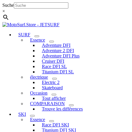
Aller
Suche
au
×
contenu
SURF
Essence
Adventure DFI
Adventure 2 DFI
Adventure DFI Plus
Cruiser DFI
Race DFI SL
Titanium DFI SL
électrique
Electric 2
Skateboard
Occasion
Tout afficher
COMPARAISON
Trouve les différences
SKI
Essence
Race DFI SKI
Titanium DFI SKI