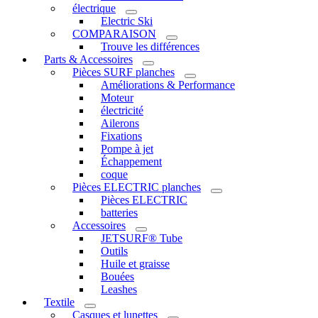
électrique
Electric Ski
COMPARAISON
Trouve les différences
Parts & Accessoires
Pièces SURF planches
Améliorations & Performance
Moteur
électricité
Ailerons
Fixations
Pompe à jet
Échappement
coque
Pièces ELECTRIC planches
Pièces ELECTRIC
batteries
Accessoires
JETSURF® Tube
Outils
Huile et graisse
Bouées
Leashes
Textile
Casques et lunettes