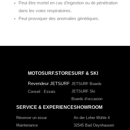
Peut être mortel en cas d’ingestion ou de pénétration
dans les voies respiratoires.
Peut provoquer des anomalies génétiques.
MOTOSURF.STORE
SURF & SKI
Revendeur JETSURF
JETSURF Boards
JETSURF Ski
Conseil · Essais
Boards d’occasion
SERVICE & EXPERIENCE
SHOWROOM
Réserver un essai
An der Loher Mühle 4
Maintenance
32545 Bad Oeynhausen