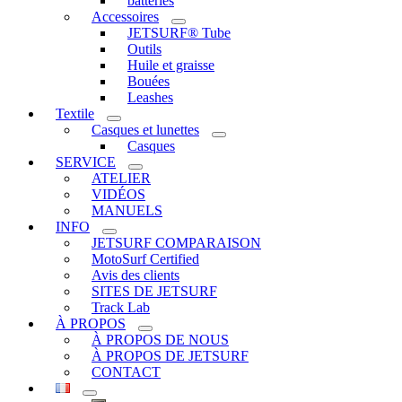
batteries
Accessoires
JETSURF® Tube
Outils
Huile et graisse
Bouées
Leashes
Textile
Casques et lunettes
Casques
SERVICE
ATELIER
VIDÉOS
MANUELS
INFO
JETSURF COMPARAISON
MotoSurf Certified
Avis des clients
SITES DE JETSURF
Track Lab
À PROPOS
À PROPOS DE NOUS
À PROPOS DE JETSURF
CONTACT