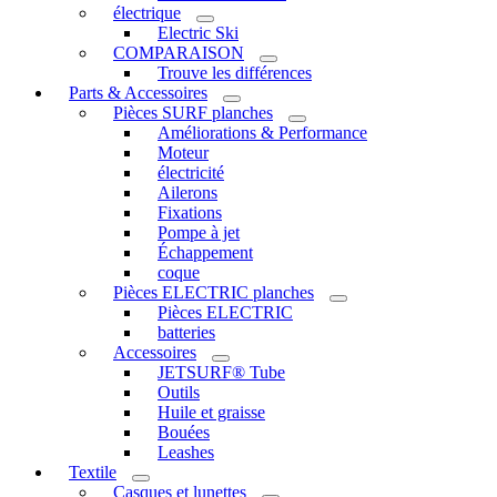
électrique
Electric Ski
COMPARAISON
Trouve les différences
Parts & Accessoires
Pièces SURF planches
Améliorations & Performance
Moteur
électricité
Ailerons
Fixations
Pompe à jet
Échappement
coque
Pièces ELECTRIC planches
Pièces ELECTRIC
batteries
Accessoires
JETSURF® Tube
Outils
Huile et graisse
Bouées
Leashes
Textile
Casques et lunettes