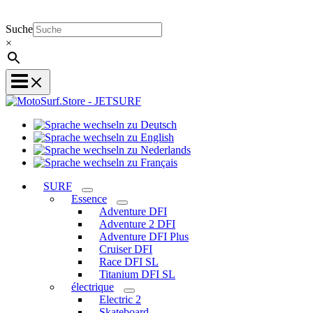
Suche
×
Sprache
Sprache
wechseln
wechseln
zu
Sprache
zu
Deutsch
Sprache
wechseln
English
wechseln
zu
SURF
zu
Nederlands
Essence
Français
Adventure DFI
Adventure 2 DFI
Adventure DFI Plus
Cruiser DFI
Race DFI SL
Titanium DFI SL
électrique
Electric 2
Skateboard