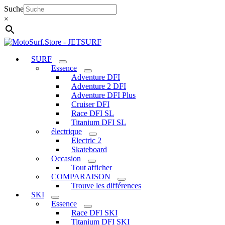
Aller
Suche
au
×
contenu
SURF
Essence
Adventure DFI
Adventure 2 DFI
Adventure DFI Plus
Cruiser DFI
Race DFI SL
Titanium DFI SL
électrique
Electric 2
Skateboard
Occasion
Tout afficher
COMPARAISON
Trouve les différences
SKI
Essence
Race DFI SKI
Titanium DFI SKI