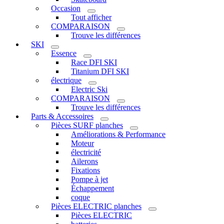
Occasion
Tout afficher
COMPARAISON
Trouve les différences
SKI
Essence
Race DFI SKI
Titanium DFI SKI
électrique
Electric Ski
COMPARAISON
Trouve les différences
Parts & Accessoires
Pièces SURF planches
Améliorations & Performance
Moteur
électricité
Ailerons
Fixations
Pompe à jet
Échappement
coque
Pièces ELECTRIC planches
Pièces ELECTRIC