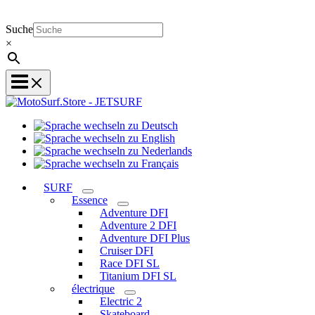
Suche
×
Sprache
Sprache
wechseln
wechseln
zu
Sprache
zu
Deutsch
Sprache
wechseln
English
wechseln
zu
SURF
zu
Nederlands
Essence
Français
Adventure DFI
Adventure 2 DFI
Adventure DFI Plus
Cruiser DFI
Race DFI SL
Titanium DFI SL
électrique
Electric 2
Skateboard