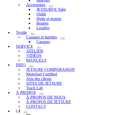
batteries
Accessoires
JETSURF® Tube
Outils
Huile et graisse
Bouées
Leashes
Textile
Casques et lunettes
Casques
SERVICE
ATELIER
VIDÉOS
MANUELS
INFO
JETSURF COMPARAISON
MotoSurf Certified
Avis des clients
SITES DE JETSURF
Track Lab
À PROPOS
À PROPOS DE NOUS
À PROPOS DE JETSURF
CONTACT