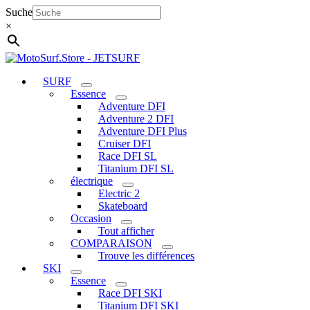
Aller
Suche
au
×
contenu
SURF
Essence
Adventure DFI
Adventure 2 DFI
Adventure DFI Plus
Cruiser DFI
Race DFI SL
Titanium DFI SL
électrique
Electric 2
Skateboard
Occasion
Tout afficher
COMPARAISON
Trouve les différences
SKI
Essence
Race DFI SKI
Titanium DFI SKI