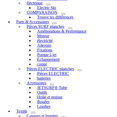
électrique
Electric Ski
COMPARAISON
Trouve les différences
Parts & Accessoires
Pièces SURF planches
Améliorations & Performance
Moteur
électricité
Ailerons
Fixations
Pompe à jet
Échappement
coque
Pièces ELECTRIC planches
Pièces ELECTRIC
batteries
Accessoires
JETSURF® Tube
Outils
Huile et graisse
Bouées
Leashes
Textile
Casques et lunettes