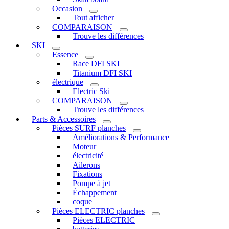
Occasion
Tout afficher
COMPARAISON
Trouve les différences
SKI
Essence
Race DFI SKI
Titanium DFI SKI
électrique
Electric Ski
COMPARAISON
Trouve les différences
Parts & Accessoires
Pièces SURF planches
Améliorations & Performance
Moteur
électricité
Ailerons
Fixations
Pompe à jet
Échappement
coque
Pièces ELECTRIC planches
Pièces ELECTRIC