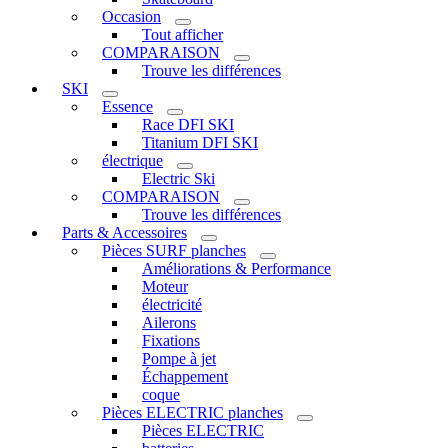
Occasion
Tout afficher
COMPARAISON
Trouve les différences
SKI
Essence
Race DFI SKI
Titanium DFI SKI
électrique
Electric Ski
COMPARAISON
Trouve les différences
Parts & Accessoires
Pièces SURF planches
Améliorations & Performance
Moteur
électricité
Ailerons
Fixations
Pompe à jet
Échappement
coque
Pièces ELECTRIC planches
Pièces ELECTRIC