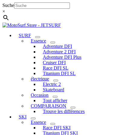
Aller
Suche
au
×
contenu
SURF
Essence
Adventure DFI
Adventure 2 DFI
Adventure DFI Plus
Cruiser DFI
Race DFI SL
Titanium DFI SL
électrique
Electric 2
Skateboard
Occasion
Tout afficher
COMPARAISON
Trouve les différences
SKI
Essence
Race DFI SKI
Titanium DFI SKI