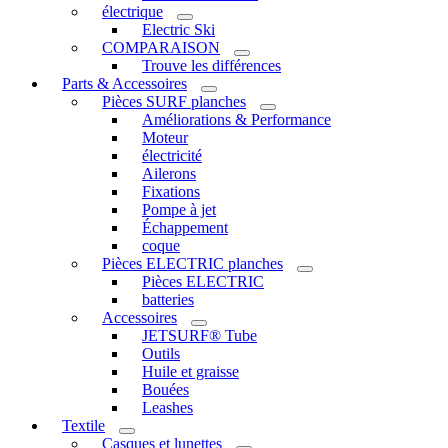
électrique
Electric Ski
COMPARAISON
Trouve les différences
Parts & Accessoires
Pièces SURF planches
Améliorations & Performance
Moteur
électricité
Ailerons
Fixations
Pompe à jet
Échappement
coque
Pièces ELECTRIC planches
Pièces ELECTRIC
batteries
Accessoires
JETSURF® Tube
Outils
Huile et graisse
Bouées
Leashes
Textile
Casques et lunettes