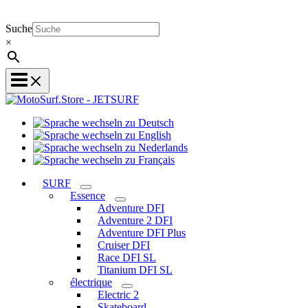
Suche
×
Sprache
Sprache
wechseln
wechseln
zu
Sprache
zu
Deutsch
Sprache
wechseln
English
wechseln
zu
SURF
zu
Nederlands
Essence
Français
Adventure DFI
Adventure 2 DFI
Adventure DFI Plus
Cruiser DFI
Race DFI SL
Titanium DFI SL
électrique
Electric 2
Skateboard