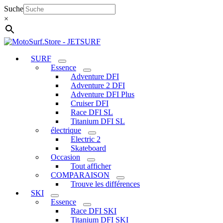
Aller
Suche
au
×
contenu
SURF
Essence
Adventure DFI
Adventure 2 DFI
Adventure DFI Plus
Cruiser DFI
Race DFI SL
Titanium DFI SL
électrique
Electric 2
Skateboard
Occasion
Tout afficher
COMPARAISON
Trouve les différences
SKI
Essence
Race DFI SKI
Titanium DFI SKI