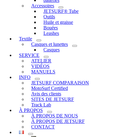
batteries
Accessoires
JETSURF® Tube
Outils
Huile et graisse
Bouées
Leashes
Textile
Casques et lunettes
Casques
SERVICE
ATELIER
VIDÉOS
MANUELS
INFO
JETSURF COMPARAISON
MotoSurf Certified
Avis des clients
SITES DE JETSURF
Track Lab
À PROPOS
À PROPOS DE NOUS
À PROPOS DE JETSURF
CONTACT