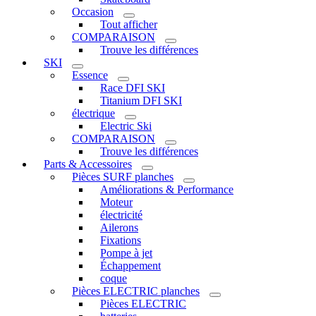
Occasion
Tout afficher
COMPARAISON
Trouve les différences
SKI
Essence
Race DFI SKI
Titanium DFI SKI
électrique
Electric Ski
COMPARAISON
Trouve les différences
Parts & Accessoires
Pièces SURF planches
Améliorations & Performance
Moteur
électricité
Ailerons
Fixations
Pompe à jet
Échappement
coque
Pièces ELECTRIC planches
Pièces ELECTRIC