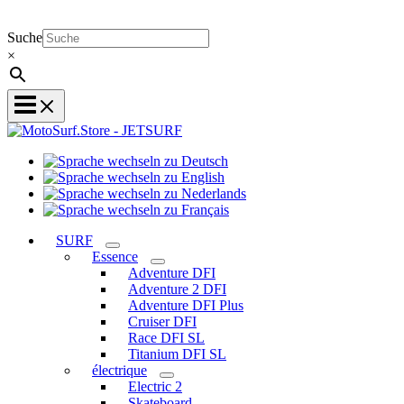
Suche
×
Sprache
Sprache
wechseln
wechseln
zu
Sprache
zu
Deutsch
Sprache
wechseln
English
wechseln
zu
SURF
zu
Nederlands
Essence
Français
Adventure DFI
Adventure 2 DFI
Adventure DFI Plus
Cruiser DFI
Race DFI SL
Titanium DFI SL
électrique
Electric 2
Skateboard