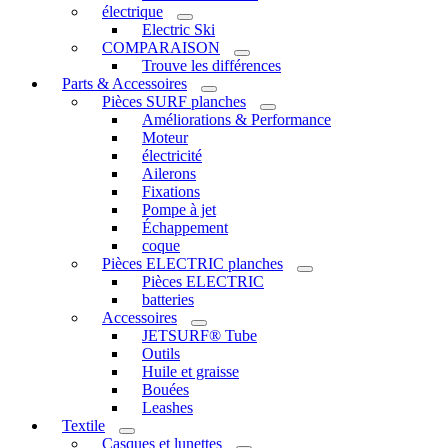
électrique
Electric Ski
COMPARAISON
Trouve les différences
Parts & Accessoires
Pièces SURF planches
Améliorations & Performance
Moteur
électricité
Ailerons
Fixations
Pompe à jet
Échappement
coque
Pièces ELECTRIC planches
Pièces ELECTRIC
batteries
Accessoires
JETSURF® Tube
Outils
Huile et graisse
Bouées
Leashes
Textile
Casques et lunettes