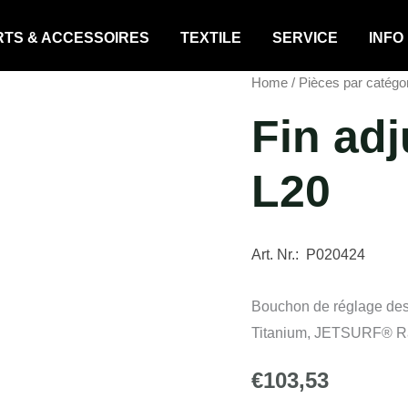
RTS & ACCESSOIRES
TEXTILE
SERVICE
INFO
Home
/
Pièces par catégo
Fin ad
L20
Art. Nr.: P020424
Bouchon de réglage de
Titanium, JETSURF® R
€
103,53