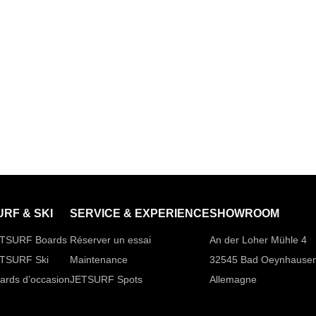
URF & SKI
SERVICE & EXPERIENCE
SHOWROOM
TSURF Boards
Réserver un essai
An der Loher Mühle 4
TSURF Ski
Maintenance
32545 Bad Oeynhause
ards d’occasion
JETSURF Spots
Allemagne