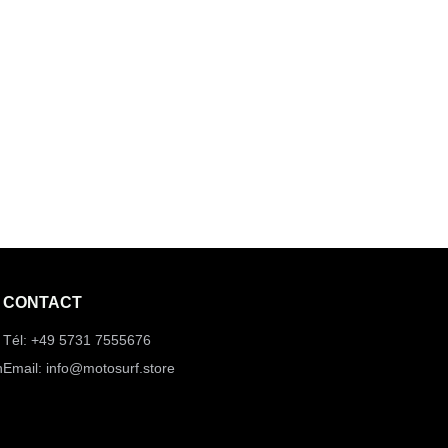
CONTACT
Tél: +49 5731 7555676
n
Email: info@motosurf.store