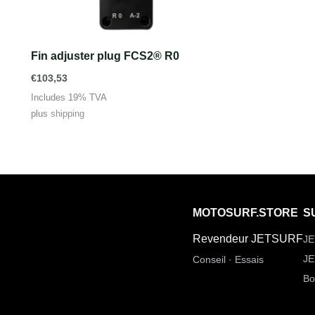
Fin adjuster plug FCS2® R0
€
103,53
Includes 19% TVA
plus
shipping
MOTOSURF.STORE
S
Revendeur JETSURF
JE
JE
Conseil · Essais
Bo