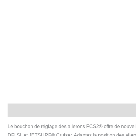
Description
Le bouchon de réglage des ailerons FCS2® offre de nouvel
DFI SL et JETSURF® Cruiser. Adaptez la position des aileron