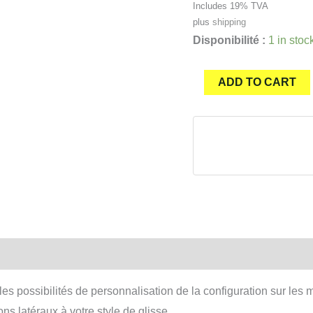
Includes 19% TVA
plus
shipping
Disponibilité :
1 in stoc
Fin
ADD TO CART
adjuster
plug
FCS2®
L20
quantity
les possibilités de personnalisation de la configuration sur
s latéraux à votre style de glisse.