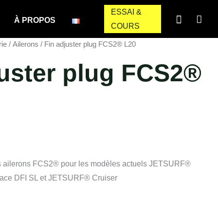
ESSAI &
À PROPOS
COURS
rie
/
Ailerons
/ Fin adjuster plug FCS2® L20
juster plug FCS2®
s ailerons FCS2® pour les modèles actuels JETSURF®
ace DFI SL et JETSURF® Cruiser