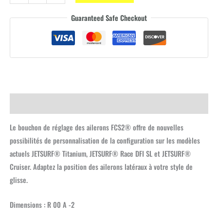
adjuster
Guaranteed Safe Checkout
plug
FCS2®
R0
quantity
Description
Le bouchon de réglage des ailerons FCS2® offre de nouvelles
possibilités de personnalisation de la configuration sur les modèles
actuels JETSURF® Titanium, JETSURF® Race DFI SL et JETSURF®
Cruiser. Adaptez la position des ailerons latéraux à votre style de
glisse.
Dimensions : R 00 A -2