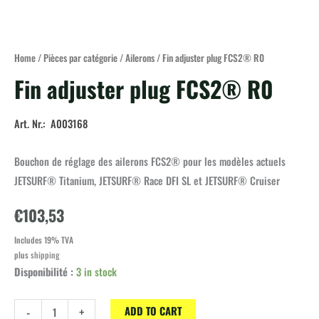
Home
/
Pièces par catégorie
/
Ailerons
/ Fin adjuster plug FCS2® R0
Fin adjuster plug FCS2® R0
Art. Nr.: A003168
Bouchon de réglage des ailerons FCS2® pour les modèles actuels
JETSURF® Titanium, JETSURF® Race DFI SL et JETSURF® Cruiser
€
103,53
Includes 19% TVA
plus
shipping
Disponibilité :
3 in stock
Fin
-
+
ADD TO CART