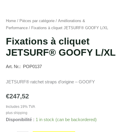
Home
/
Pièces par catégorie
/
Améliorations &
Performance
/ Fixations à cliquet JETSURF® GOOFY L/XL
Fixations à cliquet
JETSURF® GOOFY L/XL
Art. Nr.: POP0137
JETSURF® ratchet straps d’origine – GOOFY
€
247,52
Includes 19% TVA
plus
shipping
Disponibilité :
1 in stock (can be backordered)