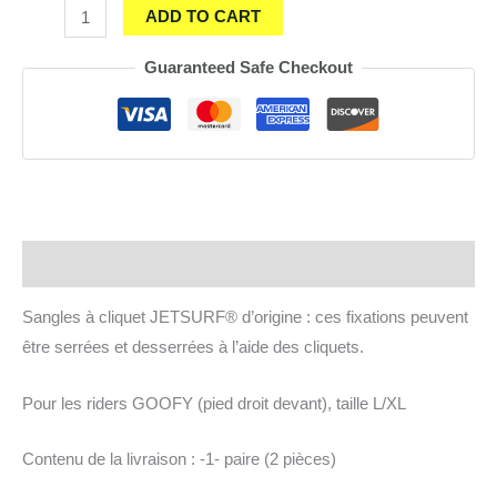
Fixations
ADD TO CART
à
Guaranteed Safe Checkout
cliquet
JETSURF®
GOOFY
L/XL
quantity
Description
Sangles à cliquet JETSURF® d’origine : ces fixations peuvent
être serrées et desserrées à l’aide des cliquets.
Pour les riders GOOFY (pied droit devant), taille L/XL
Contenu de la livraison : -1- paire (2 pièces)