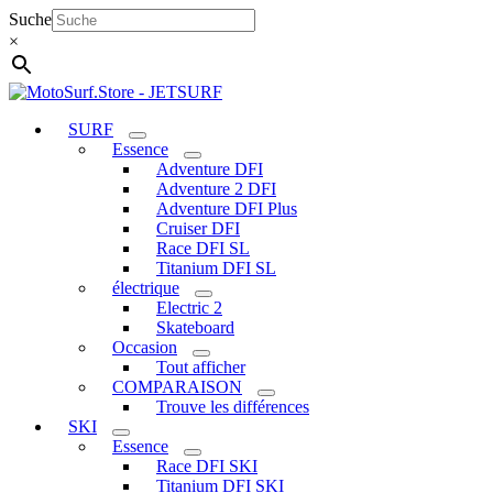
Aller
Suche
au
×
contenu
SURF
Essence
Adventure DFI
Adventure 2 DFI
Adventure DFI Plus
Cruiser DFI
Race DFI SL
Titanium DFI SL
électrique
Electric 2
Skateboard
Occasion
Tout afficher
COMPARAISON
Trouve les différences
SKI
Essence
Race DFI SKI
Titanium DFI SKI