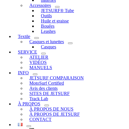
batteries
Accessoires
JETSURF® Tube
Outils
Huile et graisse
Bouées
Leashes
Textile
Casques et lunettes
Casques
SERVICE
ATELIER
VIDÉOS
MANUELS
INFO
JETSURF COMPARAISON
MotoSurf Certified
Avis des clients
SITES DE JETSURF
Track Lab
À PROPOS
À PROPOS DE NOUS
À PROPOS DE JETSURF
CONTACT