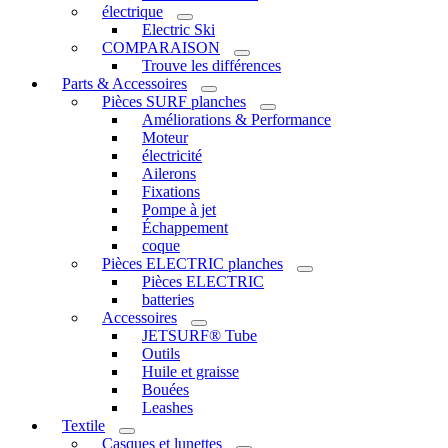
électrique
Electric Ski
COMPARAISON
Trouve les différences
Parts & Accessoires
Pièces SURF planches
Améliorations & Performance
Moteur
électricité
Ailerons
Fixations
Pompe à jet
Échappement
coque
Pièces ELECTRIC planches
Pièces ELECTRIC
batteries
Accessoires
JETSURF® Tube
Outils
Huile et graisse
Bouées
Leashes
Textile
Casques et lunettes