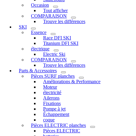
Occasion
Tout afficher
COMPARAISON
Trouve les différences
SKI
Essence
Race DFI SKI
Titanium DFI SKI
électrique
Electric Ski
COMPARAISON
Trouve les différences
Parts & Accessoires
Pièces SURF planches
Améliorations & Performance
Moteur
électricité
Ailerons
Fixations
Pompe à jet
Échappement
coque
Pièces ELECTRIC planches
Pièces ELECTRIC