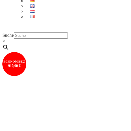
Suche
×
ÉCONOMISEZ
910,00 €