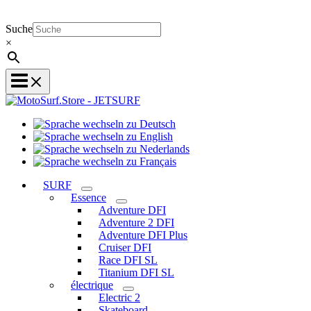
Suche
×
Sprache
Sprache
wechseln
wechseln
zu
Sprache
zu
Deutsch
Sprache
wechseln
English
wechseln
zu
SURF
zu
Nederlands
Essence
Français
Adventure DFI
Adventure 2 DFI
Adventure DFI Plus
Cruiser DFI
Race DFI SL
Titanium DFI SL
électrique
Electric 2
Skateboard