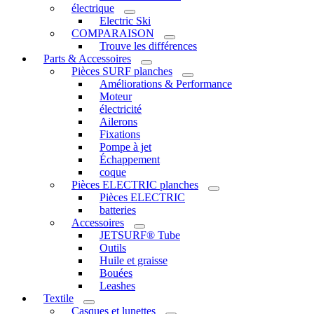
électrique
Electric Ski
COMPARAISON
Trouve les différences
Parts & Accessoires
Pièces SURF planches
Améliorations & Performance
Moteur
électricité
Ailerons
Fixations
Pompe à jet
Échappement
coque
Pièces ELECTRIC planches
Pièces ELECTRIC
batteries
Accessoires
JETSURF® Tube
Outils
Huile et graisse
Bouées
Leashes
Textile
Casques et lunettes