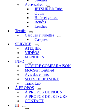
batteries
Accessoires
JETSURF® Tube
Outils
Huile et graisse
Bouées
Leashes
Textile
Casques et lunettes
Casques
SERVICE
ATELIER
VIDÉOS
MANUELS
INFO
JETSURF COMPARAISON
MotoSurf Certified
Avis des clients
SITES DE JETSURF
Track Lab
À PROPOS
À PROPOS DE NOUS
À PROPOS DE JETSURF
CONTACT