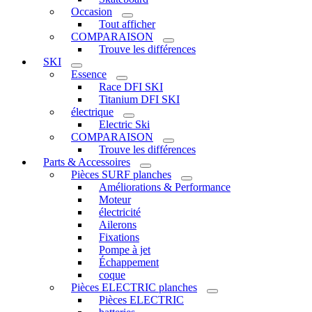
Occasion
Tout afficher
COMPARAISON
Trouve les différences
SKI
Essence
Race DFI SKI
Titanium DFI SKI
électrique
Electric Ski
COMPARAISON
Trouve les différences
Parts & Accessoires
Pièces SURF planches
Améliorations & Performance
Moteur
électricité
Ailerons
Fixations
Pompe à jet
Échappement
coque
Pièces ELECTRIC planches
Pièces ELECTRIC