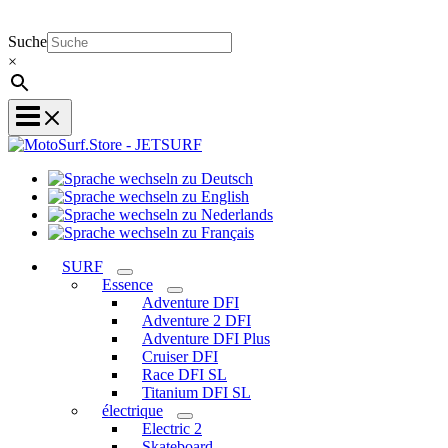
Suche
×
Sprache
Sprache
wechseln
wechseln
zu
Sprache
zu
Deutsch
Sprache
wechseln
English
wechseln
zu
SURF
zu
Nederlands
Essence
Français
Adventure DFI
Adventure 2 DFI
Adventure DFI Plus
Cruiser DFI
Race DFI SL
Titanium DFI SL
électrique
Electric 2
Skateboard