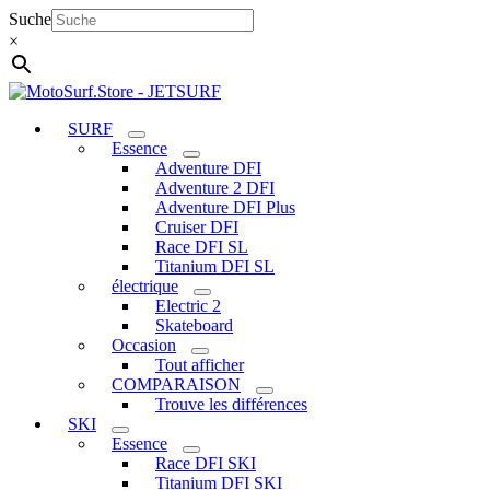
Aller
Suche
au
×
contenu
SURF
Essence
Adventure DFI
Adventure 2 DFI
Adventure DFI Plus
Cruiser DFI
Race DFI SL
Titanium DFI SL
électrique
Electric 2
Skateboard
Occasion
Tout afficher
COMPARAISON
Trouve les différences
SKI
Essence
Race DFI SKI
Titanium DFI SKI