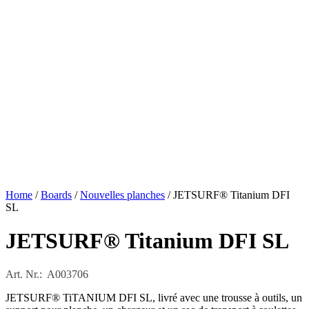
Home
/
Boards
/
Nouvelles planches
/ JETSURF® Titanium DFI
SL
JETSURF® Titanium DFI SL
Art. Nr.: A003706
JETSURF® TiTANIUM DFI SL, livré avec une trousse à outils, un