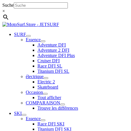
Aller
Suche
au
×
contenu
SURF
Essence
Adventure DFI
Adventure 2 DFI
Adventure DFI Plus
Cruiser DFI
Race DFI SL
Titanium DFI SL
électrique
Electric 2
Skateboard
Occasion
Tout afficher
COMPARAISON
Trouve les différences
SKI
Essence
Race DFI SKI
Titanium DFI SKI