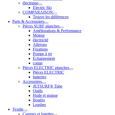
électrique
Electric Ski
COMPARAISON
Trouve les différences
Parts & Accessoires
Pièces SURF planches
Améliorations & Performance
Moteur
électricité
Ailerons
Fixations
Pompe à jet
Échappement
coque
Pièces ELECTRIC planches
Pièces ELECTRIC
batteries
Accessoires
JETSURF® Tube
Outils
Huile et graisse
Bouées
Leashes
Textile
Casques et lunettes