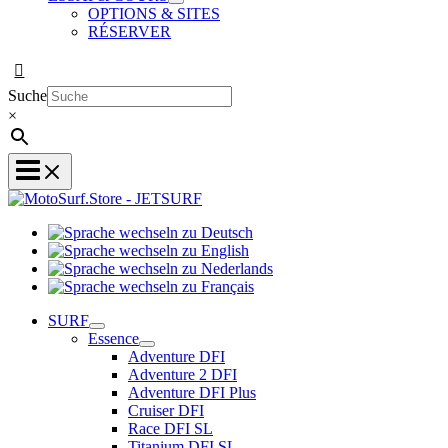
OPTIONS & SITES
RÉSERVER
Suche
×
Sprache
Sprache
wechseln
wechseln
zu
Sprache
zu
Deutsch
Sprache
wechseln
English
wechseln
zu
SURF
zu
Nederlands
Essence
Français
Adventure DFI
Adventure 2 DFI
Adventure DFI Plus
Cruiser DFI
Race DFI SL
Titanium DFI SL