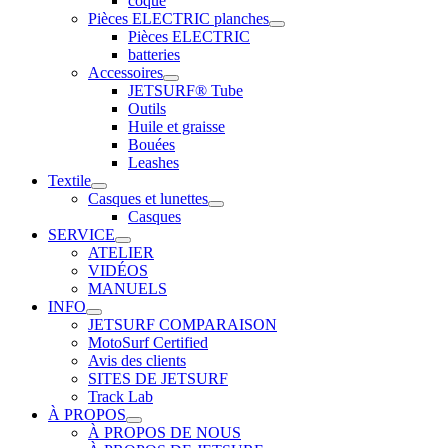
coque
Pièces ELECTRIC planches
Pièces ELECTRIC
batteries
Accessoires
JETSURF® Tube
Outils
Huile et graisse
Bouées
Leashes
Textile
Casques et lunettes
Casques
SERVICE
ATELIER
VIDÉOS
MANUELS
INFO
JETSURF COMPARAISON
MotoSurf Certified
Avis des clients
SITES DE JETSURF
Track Lab
À PROPOS
À PROPOS DE NOUS