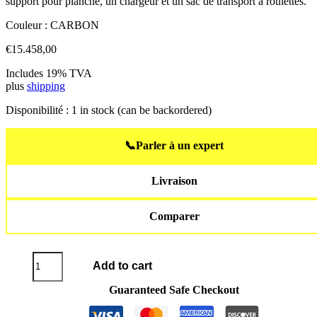
support pour planche, un chargeur et un sac de transport à roulettes.
Couleur : CARBON
€
15.458,00
Includes 19% TVA
plus
shipping
Disponibilité :
1 in stock (can be backordered)
📞
Parler à un expert
Livraison
Comparer
JETSURF®
Add to cart
Titanium
DFI
Guaranteed Safe Checkout
SL
quantity