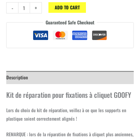
Kit
-
+
ADD TO CART
de
Guaranteed Safe Checkout
réparation
pour
fixation
à
cliquet
GOOFY
quantity
Description
Kit de réparation pour fixations à cliquet GOOFY
Lors du choix du kit de réparation, veillez à ce que les supports en
plastique soient correctement alignés !
REMARQUE : lors de la réparation de fixations à cliquet plus anciennes,