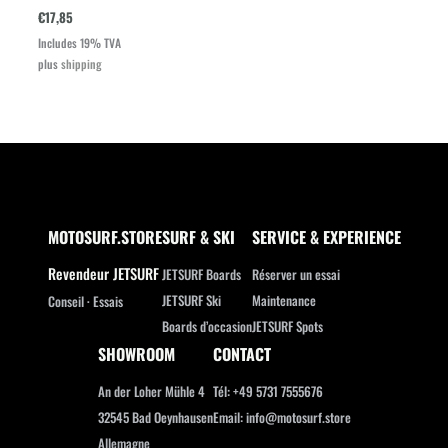
€
17,85
Includes 19% TVA
plus
shipping
MOTOSURF.STORE
SURF & SKI
SERVICE & EXPERIENCE
Revendeur JETSURF
JETSURF Boards
Réserver un essai
JETSURF Ski
Maintenance
Conseil · Essais
Boards d’occasion
JETSURF Spots
SHOWROOM
CONTACT
An der Loher Mühle 4
Tél: +49 5731 7555676
32545 Bad Oeynhausen
Email: info@motosurf.store
Allemagne