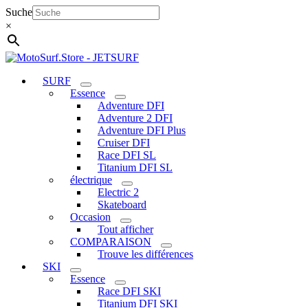
Aller
Suche
au
×
contenu
SURF
Essence
Adventure DFI
Adventure 2 DFI
Adventure DFI Plus
Cruiser DFI
Race DFI SL
Titanium DFI SL
électrique
Electric 2
Skateboard
Occasion
Tout afficher
COMPARAISON
Trouve les différences
SKI
Essence
Race DFI SKI
Titanium DFI SKI