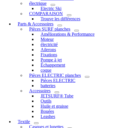
électrique
Electric Ski
COMPARAISON
Trouve les différences
Parts & Accessoires
Pièces SURF planches
Améliorations & Performance
Moteur
électricité
Ailerons
Fixations
Pompe à jet
Échappement
coque
Pièces ELECTRIC planches
Pièces ELECTRIC
batteries
Accessoires
JETSURF® Tube
Outils
Huile et graisse
Bouées
Leashes
Textile
Casques et lunettes