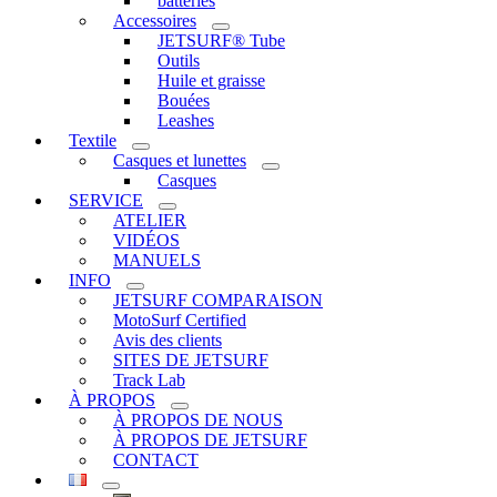
batteries
Accessoires
JETSURF® Tube
Outils
Huile et graisse
Bouées
Leashes
Textile
Casques et lunettes
Casques
SERVICE
ATELIER
VIDÉOS
MANUELS
INFO
JETSURF COMPARAISON
MotoSurf Certified
Avis des clients
SITES DE JETSURF
Track Lab
À PROPOS
À PROPOS DE NOUS
À PROPOS DE JETSURF
CONTACT