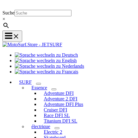
Suche
×
Sprache
Sprache
wechseln
wechseln
zu
Sprache
zu
Deutsch
Sprache
wechseln
English
wechseln
zu
SURF
zu
Nederlands
Essence
Français
Adventure DFI
Adventure 2 DFI
Adventure DFI Plus
Cruiser DFI
Race DFI SL
Titanium DFI SL
électrique
Electric 2
Skateboard