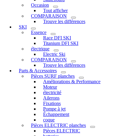
Occasion
Tout afficher
COMPARAISON
Trouve les différences
SKI
Essence
Race DFI SKI
Titanium DFI SKI
électrique
Electric Ski
COMPARAISON
Trouve les différences
Parts & Accessoires
Pièces SURF planches
Améliorations & Performance
Moteur
électricité
Ailerons
Fixations
Pompe à jet
Échappement
coque
Pièces ELECTRIC planches
Pièces ELECTRIC