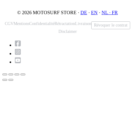
© 2026 MOTOSURF STORE ·
DE
·
EN
·
NL ·
FR
CGV
Mentions
Confidentialité
Rétractation
Livraison
Révoquer le contrat
Disclaimer