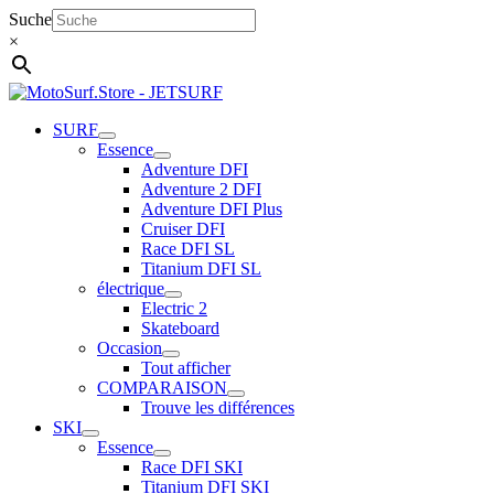
Aller
Suche
au
×
contenu
SURF
Essence
Adventure DFI
Adventure 2 DFI
Adventure DFI Plus
Cruiser DFI
Race DFI SL
Titanium DFI SL
électrique
Electric 2
Skateboard
Occasion
Tout afficher
COMPARAISON
Trouve les différences
SKI
Essence
Race DFI SKI
Titanium DFI SKI