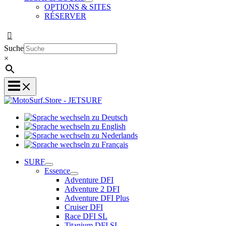
OPTIONS & SITES
RÉSERVER
Suche
×
Sprache
Sprache
wechseln
wechseln
zu
Sprache
zu
Deutsch
Sprache
wechseln
English
wechseln
zu
SURF
zu
Nederlands
Essence
Français
Adventure DFI
Adventure 2 DFI
Adventure DFI Plus
Cruiser DFI
Race DFI SL
Titanium DFI SL