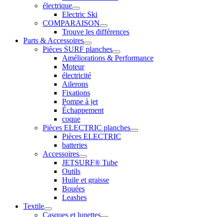
électrique
Electric Ski
COMPARAISON
Trouve les différences
Parts & Accessoires
Pièces SURF planches
Améliorations & Performance
Moteur
électricité
Ailerons
Fixations
Pompe à jet
Échappement
coque
Pièces ELECTRIC planches
Pièces ELECTRIC
batteries
Accessoires
JETSURF® Tube
Outils
Huile et graisse
Bouées
Leashes
Textile
Casques et lunettes