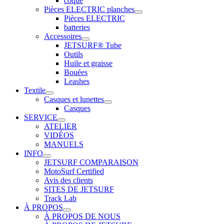
coque
Pièces ELECTRIC planches
Pièces ELECTRIC
batteries
Accessoires
JETSURF® Tube
Outils
Huile et graisse
Bouées
Leashes
Textile
Casques et lunettes
Casques
SERVICE
ATELIER
VIDÉOS
MANUELS
INFO
JETSURF COMPARAISON
MotoSurf Certified
Avis des clients
SITES DE JETSURF
Track Lab
À PROPOS
À PROPOS DE NOUS