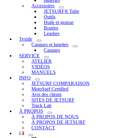
batteries
Accessoires
JETSURF® Tube
Outils
Huile et graisse
Bouées
Leashes
Textile
Casques et lunettes
Casques
SERVICE
ATELIER
VIDÉOS
MANUELS
INFO
JETSURF COMPARAISON
MotoSurf Certified
Avis des clients
SITES DE JETSURF
Track Lab
À PROPOS
À PROPOS DE NOUS
À PROPOS DE JETSURF
CONTACT