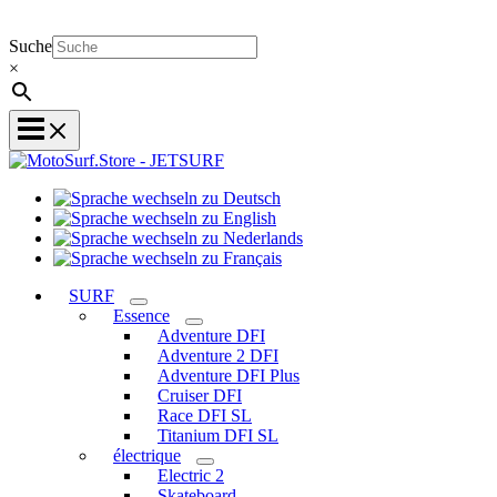
Suche
×
Sprache
Sprache
wechseln
wechseln
zu
Sprache
zu
Deutsch
Sprache
wechseln
English
wechseln
zu
SURF
zu
Nederlands
Essence
Français
Adventure DFI
Adventure 2 DFI
Adventure DFI Plus
Cruiser DFI
Race DFI SL
Titanium DFI SL
électrique
Electric 2
Skateboard