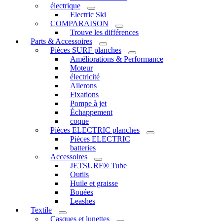
électrique
Electric Ski
COMPARAISON
Trouve les différences
Parts & Accessoires
Pièces SURF planches
Améliorations & Performance
Moteur
électricité
Ailerons
Fixations
Pompe à jet
Échappement
coque
Pièces ELECTRIC planches
Pièces ELECTRIC
batteries
Accessoires
JETSURF® Tube
Outils
Huile et graisse
Bouées
Leashes
Textile
Casques et lunettes