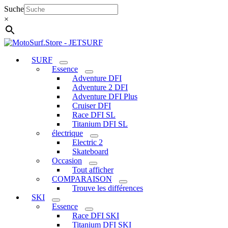
Aller
Suche
au
×
contenu
SURF
Essence
Adventure DFI
Adventure 2 DFI
Adventure DFI Plus
Cruiser DFI
Race DFI SL
Titanium DFI SL
électrique
Electric 2
Skateboard
Occasion
Tout afficher
COMPARAISON
Trouve les différences
SKI
Essence
Race DFI SKI
Titanium DFI SKI