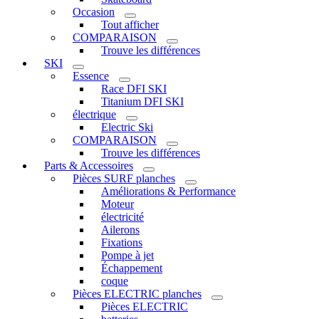
Occasion
Tout afficher
COMPARAISON
Trouve les différences
SKI
Essence
Race DFI SKI
Titanium DFI SKI
électrique
Electric Ski
COMPARAISON
Trouve les différences
Parts & Accessoires
Pièces SURF planches
Améliorations & Performance
Moteur
électricité
Ailerons
Fixations
Pompe à jet
Échappement
coque
Pièces ELECTRIC planches
Pièces ELECTRIC