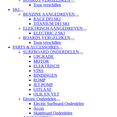
BOARDS VERGELIJKEN
Toon verschillen
SKI
BENZINE AANGEDREVEN
RACE DFI SKI
TiTANIUM DFI SKI
ELEKTRISCH AANGEDREVEN
ELECTRIC 2 SKI
BOARDS VERGELIJKEN
Toon verschillen
PARTS & ACCESSOIRES
SURFBOARD ONDERDELEN
UPGRADE
MOTOR
ELEKTRISCH
VINS
BINDINGEN
ROMP
JET-POMP
UITLAAT
OLIE EN VET
Electric Onderdelen
Electric Surfboard Onderdelen
Accus
Skateboard Onderdelen