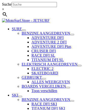
Ga
Suche
naar
×
de
inhoud
SURF
BENZINE AANGEDREVEN
ADVENTURE DFI
ADVENTURE 2 DFI
ADVENTURE DFI Plus
CRUISER DFI
RACE DFI SL
TITANIUM DFI SL
ELEKTRISCH AANGEDREVEN
ELECTRIC 2
SKATEBOARD
GEBRUIKT
ALLES WEERGEVEN
BOARDS VERGELIJKEN
Toon verschillen
SKI
BENZINE AANGEDREVEN
RACE DFI SKI
TiTANIUM DFI SKI