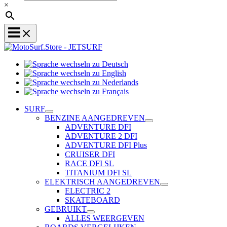
×
Sprache
Sprache
wechseln
wechseln
zu
Sprache
zu
Deutsch
Sprache
wechseln
English
wechseln
zu
SURF
zu
Nederlands
BENZINE AANGEDREVEN
Français
ADVENTURE DFI
ADVENTURE 2 DFI
ADVENTURE DFI Plus
CRUISER DFI
RACE DFI SL
TITANIUM DFI SL
ELEKTRISCH AANGEDREVEN
ELECTRIC 2
SKATEBOARD
GEBRUIKT
ALLES WEERGEVEN