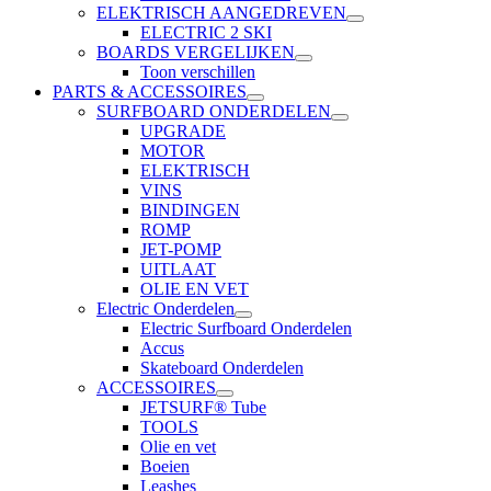
ELEKTRISCH AANGEDREVEN
ELECTRIC 2 SKI
BOARDS VERGELIJKEN
Toon verschillen
PARTS & ACCESSOIRES
SURFBOARD ONDERDELEN
UPGRADE
MOTOR
ELEKTRISCH
VINS
BINDINGEN
ROMP
JET-POMP
UITLAAT
OLIE EN VET
Electric Onderdelen
Electric Surfboard Onderdelen
Accus
Skateboard Onderdelen
ACCESSOIRES
JETSURF® Tube
TOOLS
Olie en vet
Boeien
Leashes