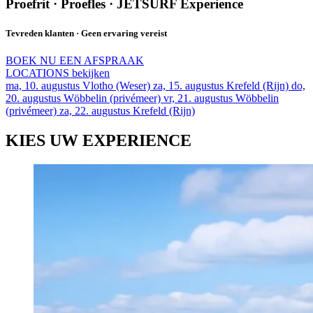
Proefrit · Proefles · JETSURF Experience
Tevreden klanten · Geen ervaring vereist
BOEK NU EEN AFSPRAAK
LOCATIONS bekijken
ma, 10. augustus
Vlotho (Weser)
za, 15. augustus
Krefeld (Rijn)
do,
20. augustus
Wöbbelin (privémeer)
vr, 21. augustus
Wöbbelin
(privémeer)
za, 22. augustus
Krefeld (Rijn)
KIES UW EXPERIENCE