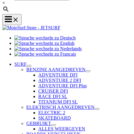
×
Sprache
Sprache
wechseln
wechseln
zu
Sprache
zu
Deutsch
Sprache
wechseln
English
wechseln
zu
SURF
zu
Nederlands
BENZINE AANGEDREVEN
Français
ADVENTURE DFI
ADVENTURE 2 DFI
ADVENTURE DFI Plus
CRUISER DFI
RACE DFI SL
TITANIUM DFI SL
ELEKTRISCH AANGEDREVEN
ELECTRIC 2
SKATEBOARD
GEBRUIKT
ALLES WEERGEVEN