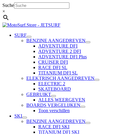
Ga
Suche
naar
×
de
inhoud
SURF
BENZINE AANGEDREVEN
ADVENTURE DFI
ADVENTURE 2 DFI
ADVENTURE DFI Plus
CRUISER DFI
RACE DFI SL
TITANIUM DFI SL
ELEKTRISCH AANGEDREVEN
ELECTRIC 2
SKATEBOARD
GEBRUIKT
ALLES WEERGEVEN
BOARDS VERGELIJKEN
Toon verschillen
SKI
BENZINE AANGEDREVEN
RACE DFI SKI
TiTANIUM DFI SKI