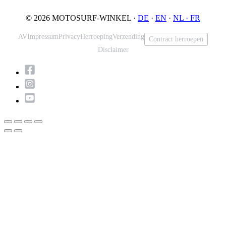
© 2026 MOTOSURF-WINKEL ·
DE
·
EN
·
NL ·
FR
AV
Impressum
Privacy
Herroeping
Verzending
Contract herroepen
Disclaimer
Scroll
naar
boven