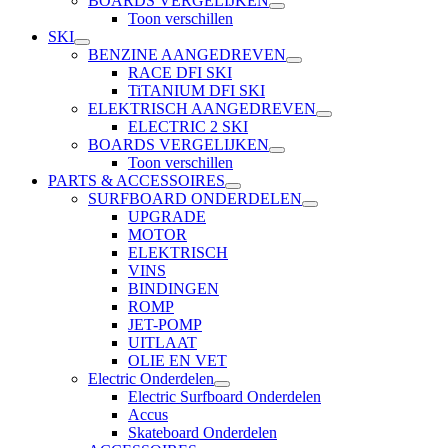
BOARDS VERGELIJKEN
Toon verschillen
SKI
BENZINE AANGEDREVEN
RACE DFI SKI
TiTANIUM DFI SKI
ELEKTRISCH AANGEDREVEN
ELECTRIC 2 SKI
BOARDS VERGELIJKEN
Toon verschillen
PARTS & ACCESSOIRES
SURFBOARD ONDERDELEN
UPGRADE
MOTOR
ELEKTRISCH
VINS
BINDINGEN
ROMP
JET-POMP
UITLAAT
OLIE EN VET
Electric Onderdelen
Electric Surfboard Onderdelen
Accus
Skateboard Onderdelen