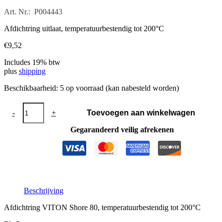
Art. Nr.: P004443
Afdichtring uitlaat, temperatuurbestendig tot 200°C
€
9,52
Includes 19% btw
plus
shipping
Beschikbaarheid:
5 op voorraad (kan nabesteld worden)
Afdichtring
-
+
Toevoegen aan winkelwagen
uitlaat
70x5
Gegarandeerd veilig afrekenen
aantal
Beschrijving
Afdichtring VITON Shore 80, temperatuurbestendig tot 200°C