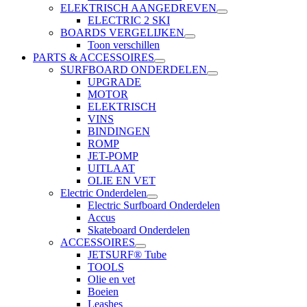
ELEKTRISCH AANGEDREVEN
ELECTRIC 2 SKI
BOARDS VERGELIJKEN
Toon verschillen
PARTS & ACCESSOIRES
SURFBOARD ONDERDELEN
UPGRADE
MOTOR
ELEKTRISCH
VINS
BINDINGEN
ROMP
JET-POMP
UITLAAT
OLIE EN VET
Electric Onderdelen
Electric Surfboard Onderdelen
Accus
Skateboard Onderdelen
ACCESSOIRES
JETSURF® Tube
TOOLS
Olie en vet
Boeien
Leashes