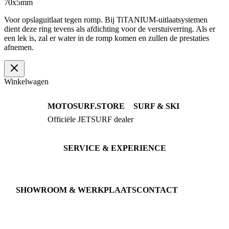
70x5mm
Voor opslaguitlaat tegen romp. Bij TiTANIUM-uitlaatsystemen
dient deze ring tevens als afdichting voor de verstuiverring. Als er
een lek is, zal er water in de romp komen en zullen de prestaties
afnemen.
Winkelwagen
MOTOSURF.STORE
SURF & SKI
Officiële JETSURF dealer
JETSURF Boards
Advies · Testrit
JETSURF Ski
Gebruikte Boards
SERVICE & EXPERIENCE
Proefrit boeken
Onderhoud
JETSURF Spots
SHOWROOM & WERKPLAATS
CONTACT
An der Loher Mühle 4
Phone: +49 5731 7555676
32545 Bad Oeynhausen
Email: info@motosurf.store
Duitsland