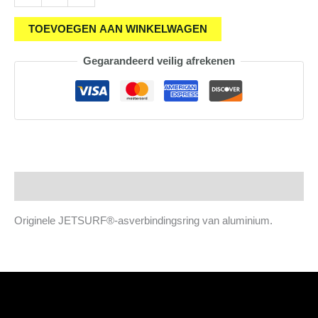
koppelingsring
aluminium
TOEVOEGEN AAN WINKELWAGEN
aantal
Gegarandeerd veilig afrekenen
Beschrijving
Originele JETSURF®-asverbindingsring van aluminium.