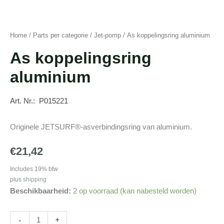
Home
/
Parts per categorie
/
Jet-pomp
/ As koppelingsring aluminium
As koppelingsring
aluminium
Art. Nr.: P015221
Originele JETSURF®-asverbindingsring van aluminium.
€
21,42
Includes 19% btw
plus
shipping
Beschikbaarheid:
2 op voorraad (kan nabesteld worden)
As
-
+