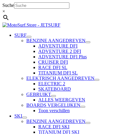
Ga
Suche
naar
×
de
inhoud
SURF
BENZINE AANGEDREVEN
ADVENTURE DFI
ADVENTURE 2 DFI
ADVENTURE DFI Plus
CRUISER DFI
RACE DFI SL
TITANIUM DFI SL
ELEKTRISCH AANGEDREVEN
ELECTRIC 2
SKATEBOARD
GEBRUIKT
ALLES WEERGEVEN
BOARDS VERGELIJKEN
Toon verschillen
SKI
BENZINE AANGEDREVEN
RACE DFI SKI
TiTANIUM DFI SKI