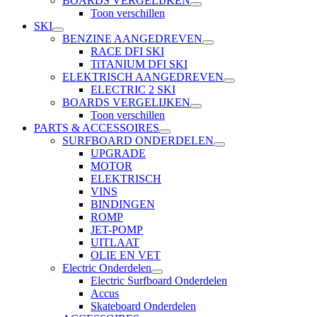
BOARDS VERGELIJKEN
Toon verschillen
SKI
BENZINE AANGEDREVEN
RACE DFI SKI
TiTANIUM DFI SKI
ELEKTRISCH AANGEDREVEN
ELECTRIC 2 SKI
BOARDS VERGELIJKEN
Toon verschillen
PARTS & ACCESSOIRES
SURFBOARD ONDERDELEN
UPGRADE
MOTOR
ELEKTRISCH
VINS
BINDINGEN
ROMP
JET-POMP
UITLAAT
OLIE EN VET
Electric Onderdelen
Electric Surfboard Onderdelen
Accus
Skateboard Onderdelen