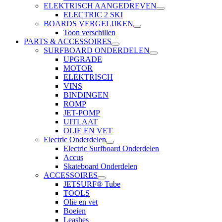
ELEKTRISCH AANGEDREVEN
ELECTRIC 2 SKI
BOARDS VERGELIJKEN
Toon verschillen
PARTS & ACCESSOIRES
SURFBOARD ONDERDELEN
UPGRADE
MOTOR
ELEKTRISCH
VINS
BINDINGEN
ROMP
JET-POMP
UITLAAT
OLIE EN VET
Electric Onderdelen
Electric Surfboard Onderdelen
Accus
Skateboard Onderdelen
ACCESSOIRES
JETSURF® Tube
TOOLS
Olie en vet
Boeien
Leashes