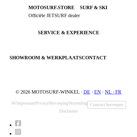
MOTOSURF.STORE
SURF & SKI
Officiële JETSURF dealer
JETSURF Boards
Advies · Testrit
JETSURF Ski
Gebruikte Boards
SERVICE & EXPERIENCE
Proefrit boeken
Onderhoud
JETSURF Spots
SHOWROOM & WERKPLAATS
CONTACT
An der Loher Mühle 4
Phone: +49 5731 7555676
32545 Bad Oeynhausen
Email: info@motosurf.store
Duitsland
© 2026 MOTOSURF-WINKEL ·
DE
·
EN
·
NL ·
FR
AV
Impressum
Privacy
Herroeping
Verzending
Contract herroepen
Disclaimer