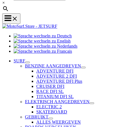
×
Sprache
Sprache
wechseln
wechseln
zu
Sprache
zu
Deutsch
Sprache
wechseln
English
wechseln
zu
SURF
zu
Nederlands
BENZINE AANGEDREVEN
Français
ADVENTURE DFI
ADVENTURE 2 DFI
ADVENTURE DFI Plus
CRUISER DFI
RACE DFI SL
TITANIUM DFI SL
ELEKTRISCH AANGEDREVEN
ELECTRIC 2
SKATEBOARD
GEBRUIKT
ALLES WEERGEVEN