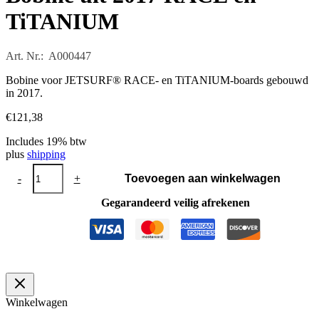
TiTANIUM
Art. Nr.: A000447
Bobine voor JETSURF® RACE- en TiTANIUM-boards gebouwd
in 2017.
€
121,38
Includes 19% btw
plus
shipping
Bobine
-
+
Toevoegen aan winkelwagen
uit
2017
Gegarandeerd veilig afrekenen
RACE
en
TiTANIUM
aantal
Winkelwagen