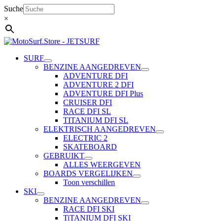
Ga
Suche
naar
×
de
inhoud
SURF
BENZINE AANGEDREVEN
ADVENTURE DFI
ADVENTURE 2 DFI
ADVENTURE DFI Plus
CRUISER DFI
RACE DFI SL
TITANIUM DFI SL
ELEKTRISCH AANGEDREVEN
ELECTRIC 2
SKATEBOARD
GEBRUIKT
ALLES WEERGEVEN
BOARDS VERGELIJKEN
Toon verschillen
SKI
BENZINE AANGEDREVEN
RACE DFI SKI
TiTANIUM DFI SKI