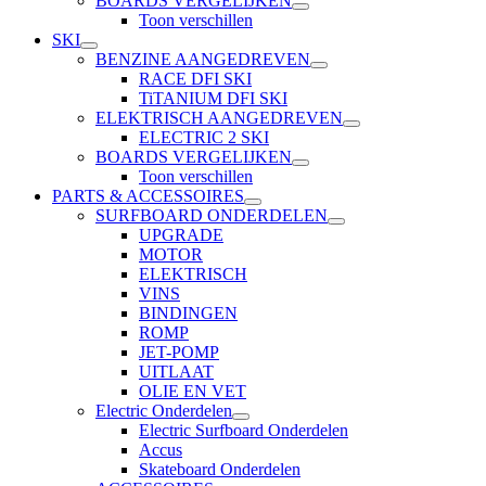
BOARDS VERGELIJKEN
Toon verschillen
SKI
BENZINE AANGEDREVEN
RACE DFI SKI
TiTANIUM DFI SKI
ELEKTRISCH AANGEDREVEN
ELECTRIC 2 SKI
BOARDS VERGELIJKEN
Toon verschillen
PARTS & ACCESSOIRES
SURFBOARD ONDERDELEN
UPGRADE
MOTOR
ELEKTRISCH
VINS
BINDINGEN
ROMP
JET-POMP
UITLAAT
OLIE EN VET
Electric Onderdelen
Electric Surfboard Onderdelen
Accus
Skateboard Onderdelen