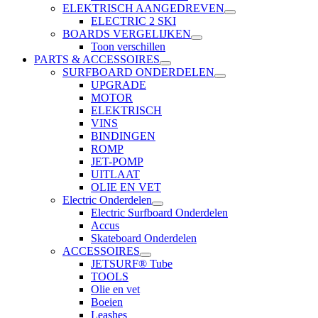
ELEKTRISCH AANGEDREVEN
ELECTRIC 2 SKI
BOARDS VERGELIJKEN
Toon verschillen
PARTS & ACCESSOIRES
SURFBOARD ONDERDELEN
UPGRADE
MOTOR
ELEKTRISCH
VINS
BINDINGEN
ROMP
JET-POMP
UITLAAT
OLIE EN VET
Electric Onderdelen
Electric Surfboard Onderdelen
Accus
Skateboard Onderdelen
ACCESSOIRES
JETSURF® Tube
TOOLS
Olie en vet
Boeien
Leashes