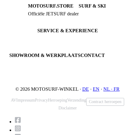
MOTOSURF.STORE
SURF & SKI
Officiële JETSURF dealer
JETSURF Boards
Advies · Testrit
JETSURF Ski
Gebruikte Boards
SERVICE & EXPERIENCE
Proefrit boeken
Onderhoud
JETSURF Spots
SHOWROOM & WERKPLAATS
CONTACT
An der Loher Mühle 4
Phone: +49 5731 7555676
32545 Bad Oeynhausen
Email: info@motosurf.store
Duitsland
© 2026 MOTOSURF-WINKEL ·
DE
·
EN
·
NL ·
FR
AV
Impressum
Privacy
Herroeping
Verzending
Contract herroepen
Disclaimer