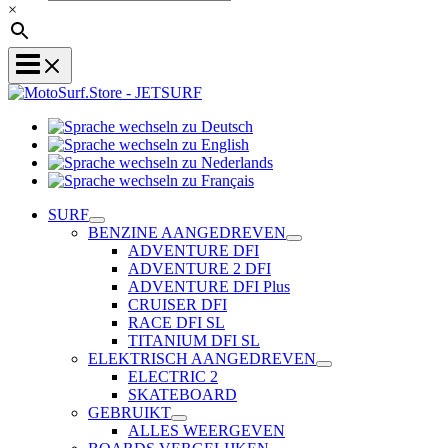
×
Sprache
Sprache
wechseln
wechseln
zu
Sprache
zu
Deutsch
Sprache
wechseln
English
wechseln
zu
SURF
zu
Nederlands
BENZINE AANGEDREVEN
Français
ADVENTURE DFI
ADVENTURE 2 DFI
ADVENTURE DFI Plus
CRUISER DFI
RACE DFI SL
TITANIUM DFI SL
ELEKTRISCH AANGEDREVEN
ELECTRIC 2
SKATEBOARD
GEBRUIKT
ALLES WEERGEVEN