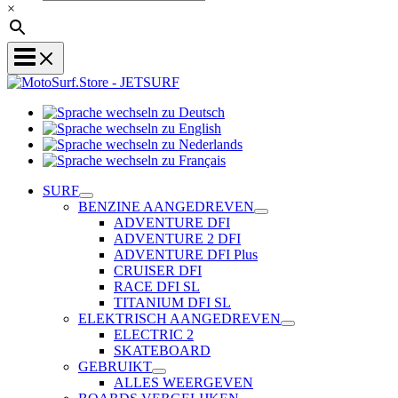
×
Sprache
Sprache
wechseln
wechseln
zu
Sprache
zu
Deutsch
Sprache
wechseln
English
wechseln
zu
SURF
zu
Nederlands
BENZINE AANGEDREVEN
Français
ADVENTURE DFI
ADVENTURE 2 DFI
ADVENTURE DFI Plus
CRUISER DFI
RACE DFI SL
TITANIUM DFI SL
ELEKTRISCH AANGEDREVEN
ELECTRIC 2
SKATEBOARD
GEBRUIKT
ALLES WEERGEVEN