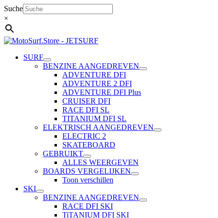
Ga
Suche
naar
×
de
inhoud
SURF
BENZINE AANGEDREVEN
ADVENTURE DFI
ADVENTURE 2 DFI
ADVENTURE DFI Plus
CRUISER DFI
RACE DFI SL
TITANIUM DFI SL
ELEKTRISCH AANGEDREVEN
ELECTRIC 2
SKATEBOARD
GEBRUIKT
ALLES WEERGEVEN
BOARDS VERGELIJKEN
Toon verschillen
SKI
BENZINE AANGEDREVEN
RACE DFI SKI
TiTANIUM DFI SKI