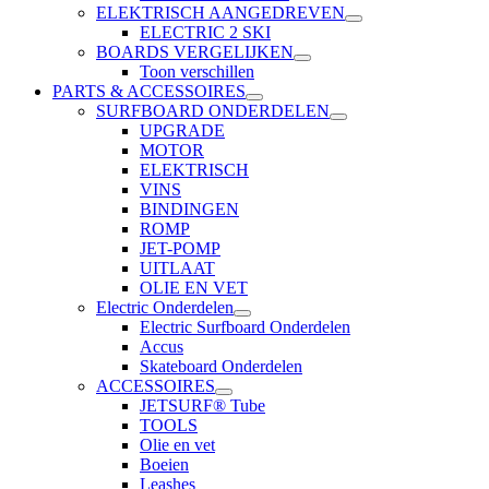
ELEKTRISCH AANGEDREVEN
ELECTRIC 2 SKI
BOARDS VERGELIJKEN
Toon verschillen
PARTS & ACCESSOIRES
SURFBOARD ONDERDELEN
UPGRADE
MOTOR
ELEKTRISCH
VINS
BINDINGEN
ROMP
JET-POMP
UITLAAT
OLIE EN VET
Electric Onderdelen
Electric Surfboard Onderdelen
Accus
Skateboard Onderdelen
ACCESSOIRES
JETSURF® Tube
TOOLS
Olie en vet
Boeien
Leashes