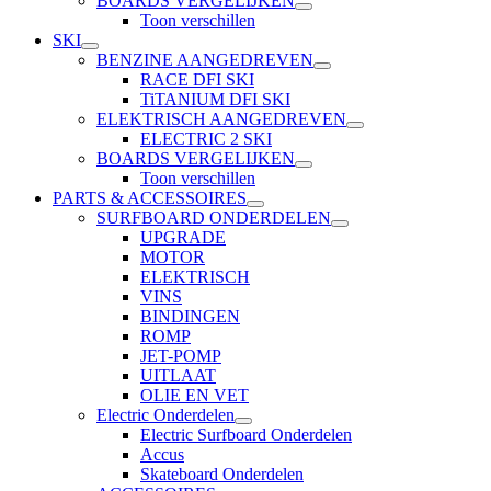
BOARDS VERGELIJKEN
Toon verschillen
SKI
BENZINE AANGEDREVEN
RACE DFI SKI
TiTANIUM DFI SKI
ELEKTRISCH AANGEDREVEN
ELECTRIC 2 SKI
BOARDS VERGELIJKEN
Toon verschillen
PARTS & ACCESSOIRES
SURFBOARD ONDERDELEN
UPGRADE
MOTOR
ELEKTRISCH
VINS
BINDINGEN
ROMP
JET-POMP
UITLAAT
OLIE EN VET
Electric Onderdelen
Electric Surfboard Onderdelen
Accus
Skateboard Onderdelen