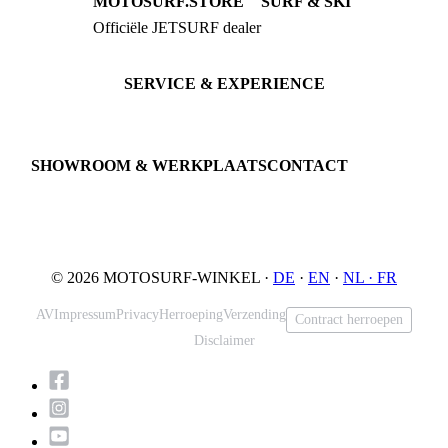
MOTOSURF.STORE
SURF & SKI
Officiële JETSURF dealer
JETSURF Boards
Advies · Testrit
JETSURF Ski
Gebruikte Boards
SERVICE & EXPERIENCE
Proefrit boeken
Onderhoud
JETSURF Spots
SHOWROOM & WERKPLAATS
CONTACT
An der Loher Mühle 4
Phone: +49 5731 7555676
32545 Bad Oeynhausen
Email: info@motosurf.store
Duitsland
© 2026 MOTOSURF-WINKEL ·
DE
·
EN
·
NL ·
FR
AV
Impressum
Privacy
Herroeping
Verzending
Contract herroepen
Disclaimer