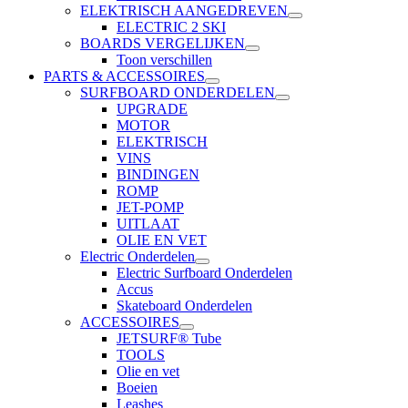
ELEKTRISCH AANGEDREVEN
ELECTRIC 2 SKI
BOARDS VERGELIJKEN
Toon verschillen
PARTS & ACCESSOIRES
SURFBOARD ONDERDELEN
UPGRADE
MOTOR
ELEKTRISCH
VINS
BINDINGEN
ROMP
JET-POMP
UITLAAT
OLIE EN VET
Electric Onderdelen
Electric Surfboard Onderdelen
Accus
Skateboard Onderdelen
ACCESSOIRES
JETSURF® Tube
TOOLS
Olie en vet
Boeien
Leashes