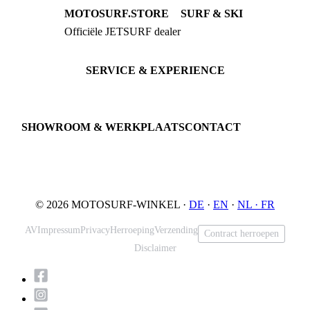
MOTOSURF.STORE
SURF & SKI
Officiële JETSURF dealer
JETSURF Boards
Advies · Testrit
JETSURF Ski
Gebruikte Boards
SERVICE & EXPERIENCE
Proefrit boeken
Onderhoud
JETSURF Spots
SHOWROOM & WERKPLAATS
CONTACT
An der Loher Mühle 4
Phone: +49 5731 7555676
32545 Bad Oeynhausen
Email: info@motosurf.store
Duitsland
© 2026 MOTOSURF-WINKEL ·
DE
·
EN
·
NL ·
FR
AV
Impressum
Privacy
Herroeping
Verzending
Contract herroepen
Disclaimer