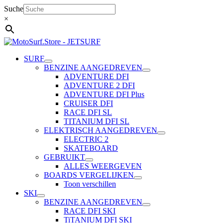
Ga
Suche
naar
×
de
inhoud
SURF
BENZINE AANGEDREVEN
ADVENTURE DFI
ADVENTURE 2 DFI
ADVENTURE DFI Plus
CRUISER DFI
RACE DFI SL
TITANIUM DFI SL
ELEKTRISCH AANGEDREVEN
ELECTRIC 2
SKATEBOARD
GEBRUIKT
ALLES WEERGEVEN
BOARDS VERGELIJKEN
Toon verschillen
SKI
BENZINE AANGEDREVEN
RACE DFI SKI
TiTANIUM DFI SKI