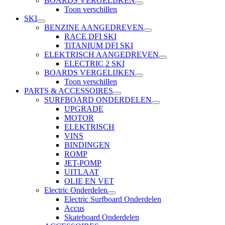
BOARDS VERGELIJKEN
Toon verschillen
SKI
BENZINE AANGEDREVEN
RACE DFI SKI
TiTANIUM DFI SKI
ELEKTRISCH AANGEDREVEN
ELECTRIC 2 SKI
BOARDS VERGELIJKEN
Toon verschillen
PARTS & ACCESSOIRES
SURFBOARD ONDERDELEN
UPGRADE
MOTOR
ELEKTRISCH
VINS
BINDINGEN
ROMP
JET-POMP
UITLAAT
OLIE EN VET
Electric Onderdelen
Electric Surfboard Onderdelen
Accus
Skateboard Onderdelen