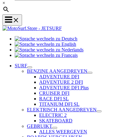
×
Sprache
Sprache
wechseln
wechseln
zu
Sprache
zu
Deutsch
Sprache
wechseln
English
wechseln
zu
SURF
zu
Nederlands
BENZINE AANGEDREVEN
Français
ADVENTURE DFI
ADVENTURE 2 DFI
ADVENTURE DFI Plus
CRUISER DFI
RACE DFI SL
TITANIUM DFI SL
ELEKTRISCH AANGEDREVEN
ELECTRIC 2
SKATEBOARD
GEBRUIKT
ALLES WEERGEVEN