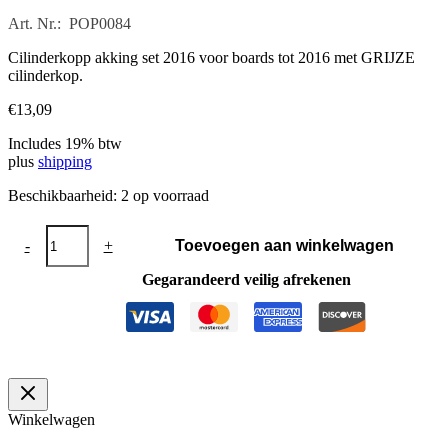
Art. Nr.: POP0084
Cilinderkopp akking set 2016 voor boards tot 2016 met GRIJZE
cilinderkop.
€
13,09
Includes 19% btw
plus
shipping
Beschikbaarheid:
2 op voorraad
Cilinderkopp
-
+
Toevoegen aan winkelwagen
akking
set
Gegarandeerd veilig afrekenen
2016
aantal
Winkelwagen