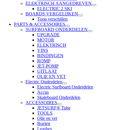
ELEKTRISCH AANGEDREVEN
ELECTRIC 2 SKI
BOARDS VERGELIJKEN
Toon verschillen
PARTS & ACCESSOIRES
SURFBOARD ONDERDELEN
UPGRADE
MOTOR
ELEKTRISCH
VINS
BINDINGEN
ROMP
JET-POMP
UITLAAT
OLIE EN VET
Electric Onderdelen
Electric Surfboard Onderdelen
Accus
Skateboard Onderdelen
ACCESSOIRES
JETSURF® Tube
TOOLS
Olie en vet
Boeien
Leashes