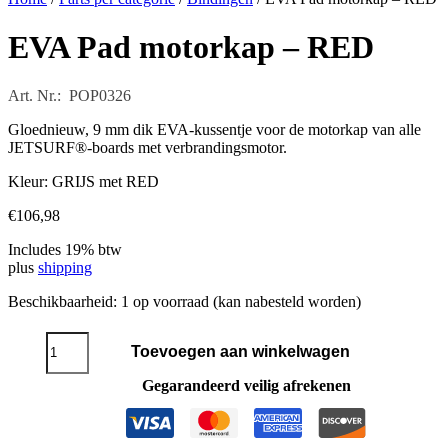
EVA Pad motorkap – RED
Art. Nr.: POP0326
Gloednieuw, 9 mm dik EVA-kussentje voor de motorkap van alle
JETSURF®-boards met verbrandingsmotor.
Kleur: GRIJS met RED
€
106,98
Includes 19% btw
plus
shipping
Beschikbaarheid:
1 op voorraad (kan nabesteld worden)
EVA
Toevoegen aan winkelwagen
Pad
motorkap
Gegarandeerd veilig afrekenen
-
RED
aantal