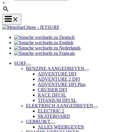
×
Sprache
Sprache
wechseln
wechseln
zu
Sprache
zu
Deutsch
Sprache
wechseln
English
wechseln
zu
SURF
zu
Nederlands
BENZINE AANGEDREVEN
Français
ADVENTURE DFI
ADVENTURE 2 DFI
ADVENTURE DFI Plus
CRUISER DFI
RACE DFI SL
TITANIUM DFI SL
ELEKTRISCH AANGEDREVEN
ELECTRIC 2
SKATEBOARD
GEBRUIKT
ALLES WEERGEVEN