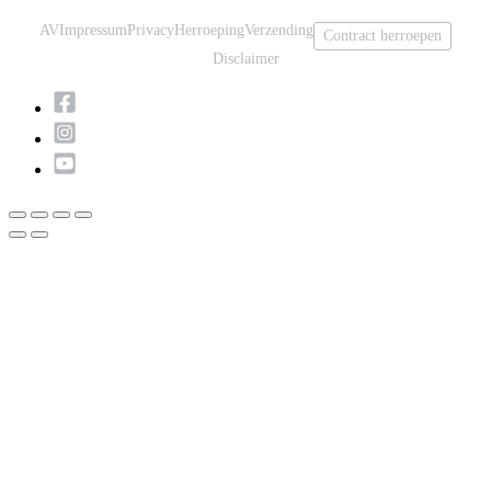
AV
Impressum
Privacy
Herroeping
Verzending
Contract herroepen
Disclaimer
Scroll
naar
boven