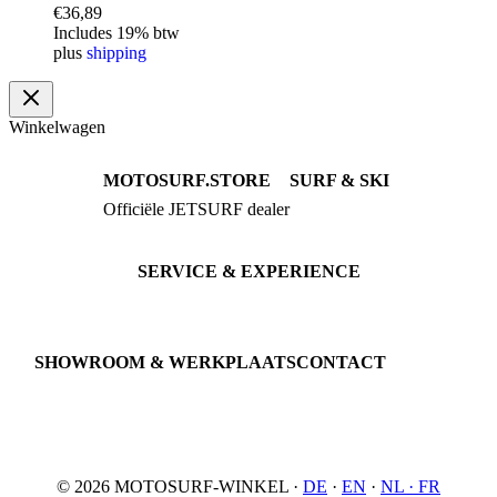
€
36,89
Includes 19% btw
plus
shipping
Winkelwagen
MOTOSURF.STORE
SURF & SKI
Officiële JETSURF dealer
JETSURF Boards
Advies · Testrit
JETSURF Ski
Gebruikte Boards
SERVICE & EXPERIENCE
Proefrit boeken
Onderhoud
JETSURF Spots
SHOWROOM & WERKPLAATS
CONTACT
An der Loher Mühle 4
Phone: +49 5731 7555676
32545 Bad Oeynhausen
Email: info@motosurf.store
Duitsland
© 2026 MOTOSURF-WINKEL ·
DE
·
EN
·
NL ·
FR