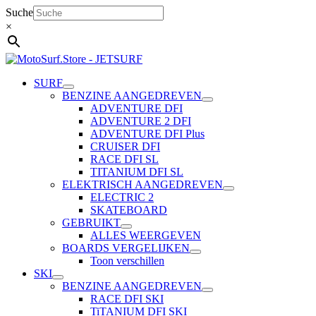
Ga
Suche
naar
×
de
inhoud
SURF
BENZINE AANGEDREVEN
ADVENTURE DFI
ADVENTURE 2 DFI
ADVENTURE DFI Plus
CRUISER DFI
RACE DFI SL
TITANIUM DFI SL
ELEKTRISCH AANGEDREVEN
ELECTRIC 2
SKATEBOARD
GEBRUIKT
ALLES WEERGEVEN
BOARDS VERGELIJKEN
Toon verschillen
SKI
BENZINE AANGEDREVEN
RACE DFI SKI
TiTANIUM DFI SKI