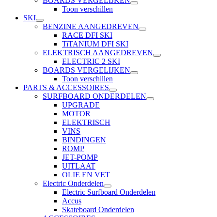
BOARDS VERGELIJKEN
Toon verschillen
SKI
BENZINE AANGEDREVEN
RACE DFI SKI
TiTANIUM DFI SKI
ELEKTRISCH AANGEDREVEN
ELECTRIC 2 SKI
BOARDS VERGELIJKEN
Toon verschillen
PARTS & ACCESSOIRES
SURFBOARD ONDERDELEN
UPGRADE
MOTOR
ELEKTRISCH
VINS
BINDINGEN
ROMP
JET-POMP
UITLAAT
OLIE EN VET
Electric Onderdelen
Electric Surfboard Onderdelen
Accus
Skateboard Onderdelen