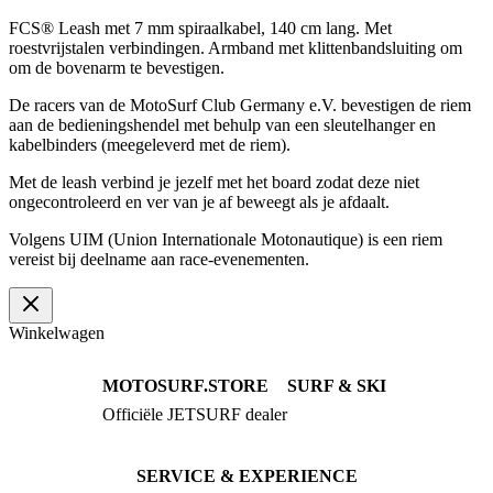
FCS® Leash met 7 mm spiraalkabel, 140 cm lang. Met
roestvrijstalen verbindingen. Armband met klittenbandsluiting om
om de bovenarm te bevestigen.
De racers van de MotoSurf Club Germany e.V. bevestigen de riem
aan de bedieningshendel met behulp van een sleutelhanger en
kabelbinders (meegeleverd met de riem).
Met de leash verbind je jezelf met het board zodat deze niet
ongecontroleerd en ver van je af beweegt als je afdaalt.
Volgens UIM (Union Internationale Motonautique) is een riem
vereist bij deelname aan race-evenementen.
Winkelwagen
MOTOSURF.STORE
SURF & SKI
Officiële JETSURF dealer
JETSURF Boards
Advies · Testrit
JETSURF Ski
Gebruikte Boards
SERVICE & EXPERIENCE