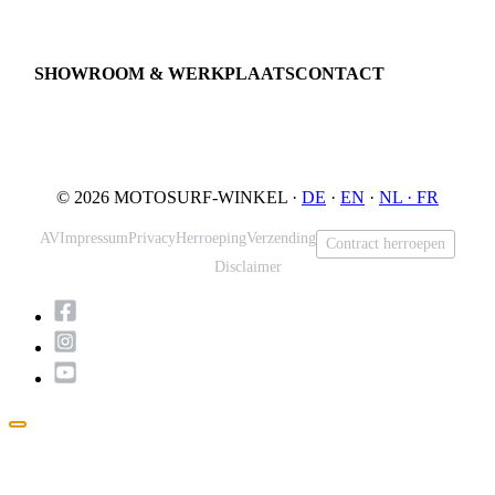
Proefrit boeken
Onderhoud
JETSURF Spots
SHOWROOM & WERKPLAATS
CONTACT
An der Loher Mühle 4
Phone: +49 5731 7555676
32545 Bad Oeynhausen
Email: info@motosurf.store
Duitsland
© 2026 MOTOSURF-WINKEL ·
DE
·
EN
·
NL ·
FR
AV
Impressum
Privacy
Herroeping
Verzending
Contract herroepen
Disclaimer
Pop-
up
sluiten