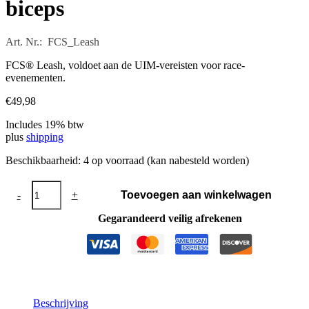
biceps
Art. Nr.: FCS_Leash
FCS® Leash, voldoet aan de UIM-vereisten voor race-
evenementen.
€
49,98
Includes 19% btw
plus
shipping
Beschikbaarheid:
4 op voorraad (kan nabesteld worden)
FCS®
-
+
Toevoegen aan winkelwagen
Leash
140
Gegarandeerd veilig afrekenen
cm
7
mm
biceps
aantal
Beschrijving