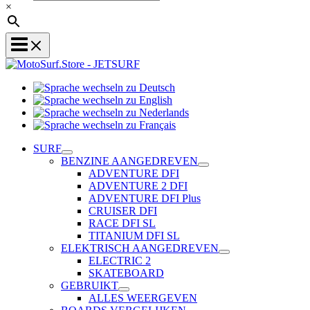
×
Sprache
Sprache
wechseln
wechseln
zu
Sprache
zu
Deutsch
Sprache
wechseln
English
wechseln
zu
SURF
zu
Nederlands
BENZINE AANGEDREVEN
Français
ADVENTURE DFI
ADVENTURE 2 DFI
ADVENTURE DFI Plus
CRUISER DFI
RACE DFI SL
TITANIUM DFI SL
ELEKTRISCH AANGEDREVEN
ELECTRIC 2
SKATEBOARD
GEBRUIKT
ALLES WEERGEVEN