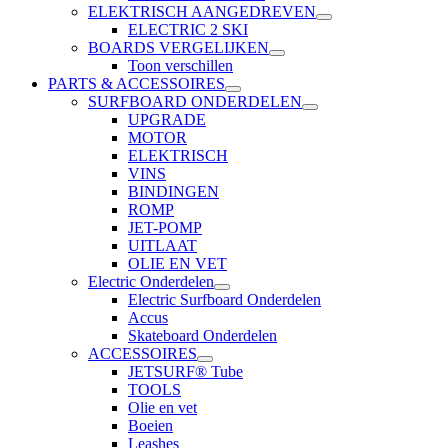
ELEKTRISCH AANGEDREVEN
ELECTRIC 2 SKI
BOARDS VERGELIJKEN
Toon verschillen
PARTS & ACCESSOIRES
SURFBOARD ONDERDELEN
UPGRADE
MOTOR
ELEKTRISCH
VINS
BINDINGEN
ROMP
JET-POMP
UITLAAT
OLIE EN VET
Electric Onderdelen
Electric Surfboard Onderdelen
Accus
Skateboard Onderdelen
ACCESSOIRES
JETSURF® Tube
TOOLS
Olie en vet
Boeien
Leashes