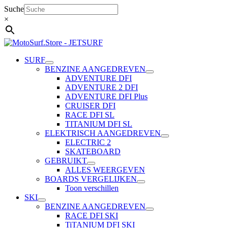
Ga
Suche
naar
×
de
inhoud
SURF
BENZINE AANGEDREVEN
ADVENTURE DFI
ADVENTURE 2 DFI
ADVENTURE DFI Plus
CRUISER DFI
RACE DFI SL
TITANIUM DFI SL
ELEKTRISCH AANGEDREVEN
ELECTRIC 2
SKATEBOARD
GEBRUIKT
ALLES WEERGEVEN
BOARDS VERGELIJKEN
Toon verschillen
SKI
BENZINE AANGEDREVEN
RACE DFI SKI
TiTANIUM DFI SKI