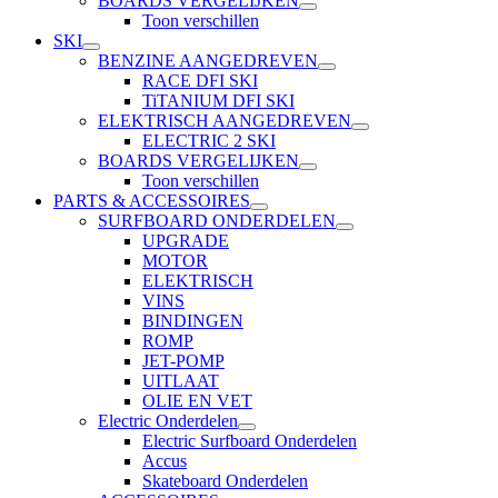
BOARDS VERGELIJKEN
Toon verschillen
SKI
BENZINE AANGEDREVEN
RACE DFI SKI
TiTANIUM DFI SKI
ELEKTRISCH AANGEDREVEN
ELECTRIC 2 SKI
BOARDS VERGELIJKEN
Toon verschillen
PARTS & ACCESSOIRES
SURFBOARD ONDERDELEN
UPGRADE
MOTOR
ELEKTRISCH
VINS
BINDINGEN
ROMP
JET-POMP
UITLAAT
OLIE EN VET
Electric Onderdelen
Electric Surfboard Onderdelen
Accus
Skateboard Onderdelen