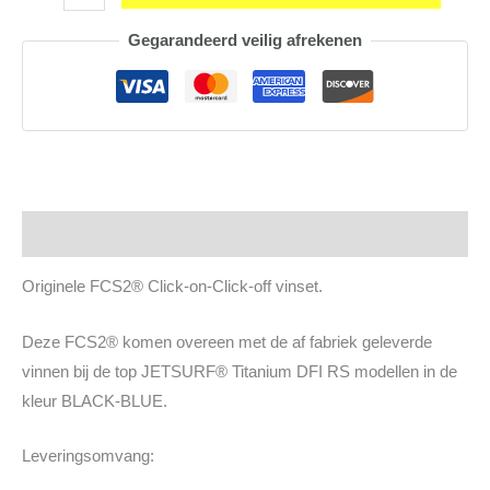
Power
Gegarandeerd veilig afrekenen
Twin
BLACK
aantal
Beschrijving
Originele FCS2® Click-on-Click-off vinset.
Deze FCS2® komen overeen met de af fabriek geleverde
vinnen bij de top JETSURF® Titanium DFI RS modellen in de
kleur BLACK-BLUE.
Leveringsomvang: