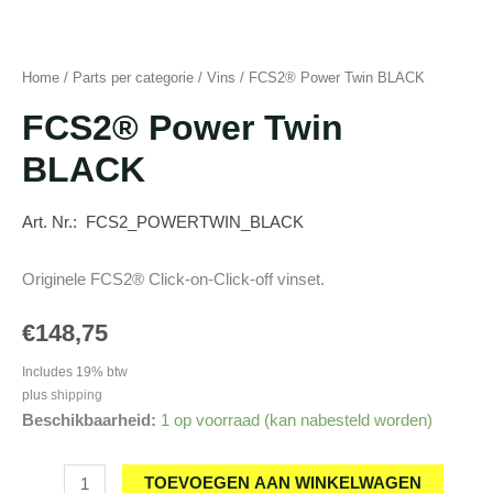
Home
/
Parts per categorie
/
Vins
/ FCS2® Power Twin BLACK
FCS2® Power Twin
BLACK
Art. Nr.: FCS2_POWERTWIN_BLACK
Originele FCS2® Click-on-Click-off vinset.
€
148,75
Includes 19% btw
plus
shipping
Beschikbaarheid:
1 op voorraad (kan nabesteld worden)
FCS2®
TOEVOEGEN AAN WINKELWAGEN