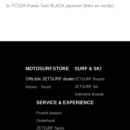
2x FCS2® Power Twin BLACK zijvinnen (links en rechts)
MOTOSURF.STORE
SURF & SKI
Officiële JETSURF dealer
JETSURF Boards
JETSURF Ski
Advies · Testrit
Gebruikte Boards
SERVICE & EXPERIENCE
Proefrit boeken
Onderhoud
JETSURF Spots