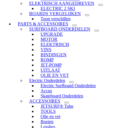
ELEKTRISCH AANGEDREVEN
ELECTRIC 2 SKI
BOARDS VERGELIJKEN
Toon verschillen
PARTS & ACCESSOIRES
SURFBOARD ONDERDELEN
UPGRADE
MOTOR
ELEKTRISCH
VINS
BINDINGEN
ROMP
JET-POMP
UITLAAT
OLIE EN VET
Electric Onderdelen
Electric Surfboard Onderdelen
Accus
Skateboard Onderdelen
ACCESSOIRES
JETSURF® Tube
TOOLS
Olie en vet
Boeien
Leashes