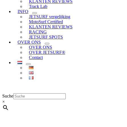
KLANTEN REVIEWS
Track Lab
INFO
JETSURF vergelijking
MotoSurf Certified
KLANTEN REVIEWS
RACING
JETSURF SPOTS
OVER ONS
OVER ONS
OVER JETSURF®
Contact
Suche
×