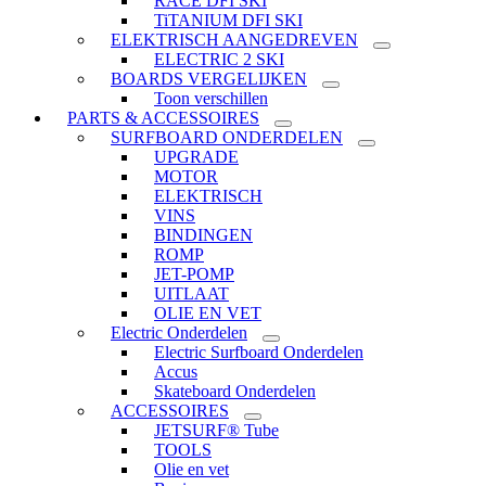
RACE DFI SKI
TiTANIUM DFI SKI
ELEKTRISCH AANGEDREVEN
ELECTRIC 2 SKI
BOARDS VERGELIJKEN
Toon verschillen
PARTS & ACCESSOIRES
SURFBOARD ONDERDELEN
UPGRADE
MOTOR
ELEKTRISCH
VINS
BINDINGEN
ROMP
JET-POMP
UITLAAT
OLIE EN VET
Electric Onderdelen
Electric Surfboard Onderdelen
Accus
Skateboard Onderdelen
ACCESSOIRES
JETSURF® Tube
TOOLS
Olie en vet