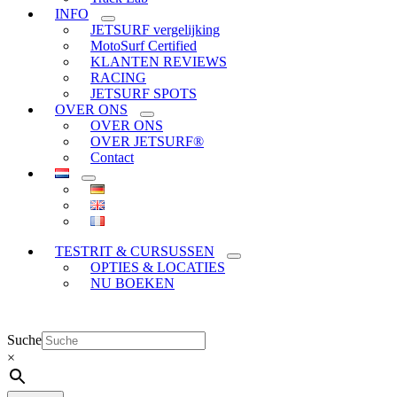
INFO
JETSURF vergelijking
MotoSurf Certified
KLANTEN REVIEWS
RACING
JETSURF SPOTS
OVER ONS
OVER ONS
OVER JETSURF®
Contact
TESTRIT & CURSUSSEN
OPTIES & LOCATIES
NU BOEKEN
Suche
×