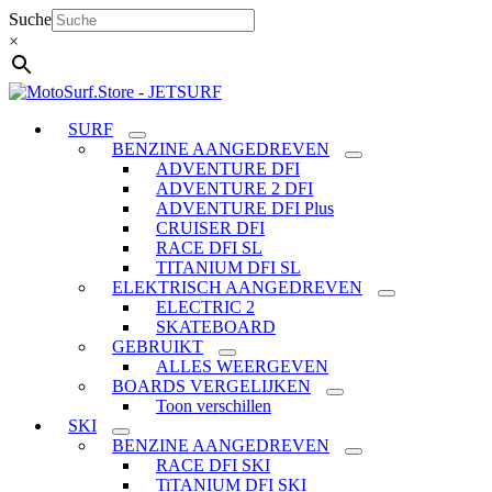
Ga
Suche
naar
×
de
inhoud
SURF
BENZINE AANGEDREVEN
ADVENTURE DFI
ADVENTURE 2 DFI
ADVENTURE DFI Plus
CRUISER DFI
RACE DFI SL
TITANIUM DFI SL
ELEKTRISCH AANGEDREVEN
ELECTRIC 2
SKATEBOARD
GEBRUIKT
ALLES WEERGEVEN
BOARDS VERGELIJKEN
Toon verschillen
SKI
BENZINE AANGEDREVEN
RACE DFI SKI
TiTANIUM DFI SKI