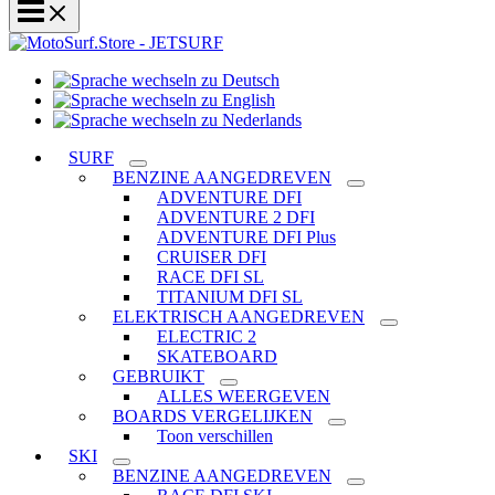
Sprache
Sprache
wechseln
wechseln
zu
Sprache
zu
Deutsch
wechseln
SURF
English
zu
BENZINE AANGEDREVEN
Nederlands
ADVENTURE DFI
ADVENTURE 2 DFI
ADVENTURE DFI Plus
CRUISER DFI
RACE DFI SL
TITANIUM DFI SL
ELEKTRISCH AANGEDREVEN
ELECTRIC 2
SKATEBOARD
GEBRUIKT
ALLES WEERGEVEN
BOARDS VERGELIJKEN
Toon verschillen
SKI
BENZINE AANGEDREVEN