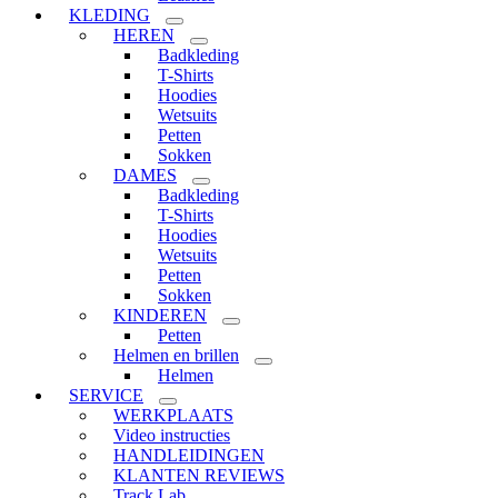
KLEDING
HEREN
Badkleding
T-Shirts
Hoodies
Wetsuits
Petten
Sokken
DAMES
Badkleding
T-Shirts
Hoodies
Wetsuits
Petten
Sokken
KINDEREN
Petten
Helmen en brillen
Helmen
SERVICE
WERKPLAATS
Video instructies
HANDLEIDINGEN
KLANTEN REVIEWS
Track Lab