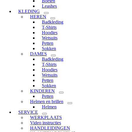
Boeien
Leashes
KLEDING
HEREN
Badkleding
T-Shirts
Hoodies
Wetsuits
Petten
Sokken
DAMES
Badkleding
T-Shirts
Hoodies
Wetsuits
Petten
Sokken
KINDEREN
Petten
Helmen en brillen
Helmen
SERVICE
WERKPLAATS
Video instructies
HANDLEIDINGEN