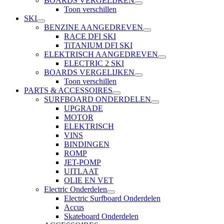
BOARDS VERGELIJKEN
Toon verschillen
SKI
BENZINE AANGEDREVEN
RACE DFI SKI
TiTANIUM DFI SKI
ELEKTRISCH AANGEDREVEN
ELECTRIC 2 SKI
BOARDS VERGELIJKEN
Toon verschillen
PARTS & ACCESSOIRES
SURFBOARD ONDERDELEN
UPGRADE
MOTOR
ELEKTRISCH
VINS
BINDINGEN
ROMP
JET-POMP
UITLAAT
OLIE EN VET
Electric Onderdelen
Electric Surfboard Onderdelen
Accus
Skateboard Onderdelen