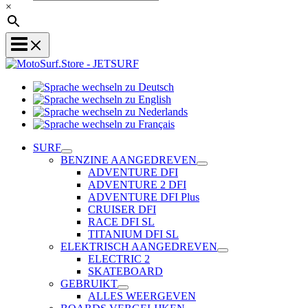
×
Sprache
Sprache
wechseln
wechseln
zu
Sprache
zu
Deutsch
Sprache
wechseln
English
wechseln
zu
SURF
zu
Nederlands
BENZINE AANGEDREVEN
Français
ADVENTURE DFI
ADVENTURE 2 DFI
ADVENTURE DFI Plus
CRUISER DFI
RACE DFI SL
TITANIUM DFI SL
ELEKTRISCH AANGEDREVEN
ELECTRIC 2
SKATEBOARD
GEBRUIKT
ALLES WEERGEVEN