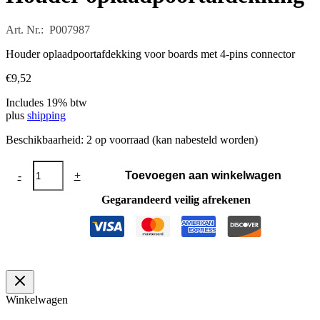
Art. Nr.: P007987
Houder oplaadpoortafdekking voor boards met 4-pins connector
€
9,52
Includes 19% btw
plus
shipping
Beschikbaarheid:
2 op voorraad (kan nabesteld worden)
Houder
-
+
Toevoegen aan winkelwagen
oplaadpoortafdekking
aantal
Gegarandeerd veilig afrekenen
Winkelwagen