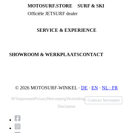
MOTOSURF.STORE
SURF & SKI
Officiële JETSURF dealer
JETSURF Boards
Advies · Testrit
JETSURF Ski
Gebruikte Boards
SERVICE & EXPERIENCE
Proefrit boeken
Onderhoud
JETSURF Spots
SHOWROOM & WERKPLAATS
CONTACT
An der Loher Mühle 4
Phone: +49 5731 7555676
32545 Bad Oeynhausen
Email: info@motosurf.store
Duitsland
© 2026 MOTOSURF-WINKEL ·
DE
·
EN
·
NL ·
FR
AV
Impressum
Privacy
Herroeping
Verzending
Contract herroepen
Disclaimer