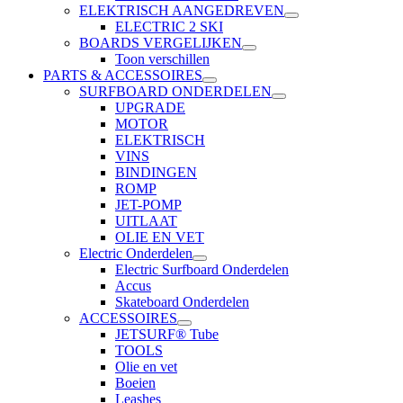
ELEKTRISCH AANGEDREVEN
ELECTRIC 2 SKI
BOARDS VERGELIJKEN
Toon verschillen
PARTS & ACCESSOIRES
SURFBOARD ONDERDELEN
UPGRADE
MOTOR
ELEKTRISCH
VINS
BINDINGEN
ROMP
JET-POMP
UITLAAT
OLIE EN VET
Electric Onderdelen
Electric Surfboard Onderdelen
Accus
Skateboard Onderdelen
ACCESSOIRES
JETSURF® Tube
TOOLS
Olie en vet
Boeien
Leashes