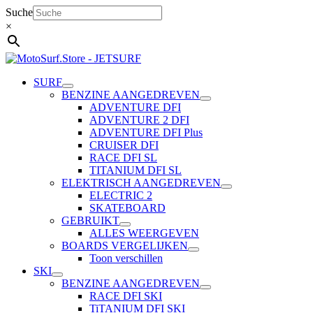
Ga
Suche
naar
×
de
inhoud
SURF
BENZINE AANGEDREVEN
ADVENTURE DFI
ADVENTURE 2 DFI
ADVENTURE DFI Plus
CRUISER DFI
RACE DFI SL
TITANIUM DFI SL
ELEKTRISCH AANGEDREVEN
ELECTRIC 2
SKATEBOARD
GEBRUIKT
ALLES WEERGEVEN
BOARDS VERGELIJKEN
Toon verschillen
SKI
BENZINE AANGEDREVEN
RACE DFI SKI
TiTANIUM DFI SKI