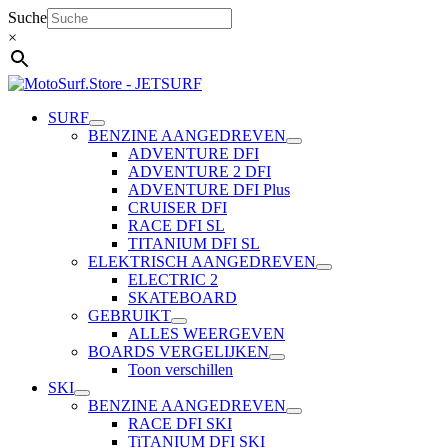
Ga
Suche
naar
×
de
inhoud
SURF
BENZINE AANGEDREVEN
ADVENTURE DFI
ADVENTURE 2 DFI
ADVENTURE DFI Plus
CRUISER DFI
RACE DFI SL
TITANIUM DFI SL
ELEKTRISCH AANGEDREVEN
ELECTRIC 2
SKATEBOARD
GEBRUIKT
ALLES WEERGEVEN
BOARDS VERGELIJKEN
Toon verschillen
SKI
BENZINE AANGEDREVEN
RACE DFI SKI
TiTANIUM DFI SKI