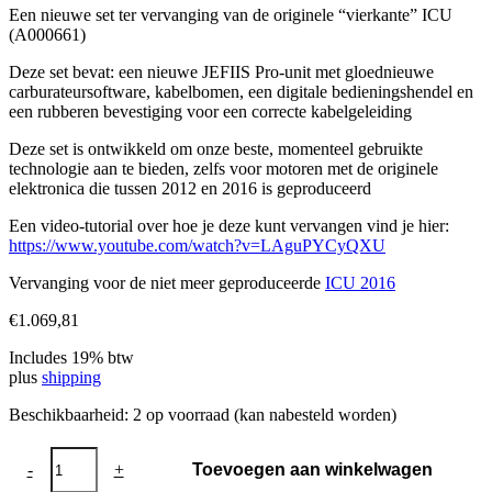
Een nieuwe set ter vervanging van de originele “vierkante” ICU
(A000661)
Deze set bevat: een nieuwe JEFIIS Pro-unit met gloednieuwe
carburateursoftware, kabelbomen, een digitale bedieningshendel en
een rubberen bevestiging voor een correcte kabelgeleiding
Deze set is ontwikkeld om onze beste, momenteel gebruikte
technologie aan te bieden, zelfs voor motoren met de originele
elektronica die tussen 2012 en 2016 is geproduceerd
Een video-tutorial over hoe je deze kunt vervangen vind je hier:
https://www.youtube.com/watch?v=LAguPYCyQXU
Vervanging voor de niet meer geproduceerde
ICU 2016
€
1.069,81
Includes 19% btw
plus
shipping
Beschikbaarheid:
2 op voorraad (kan nabesteld worden)
ICU
-
+
Toevoegen aan winkelwagen
2016