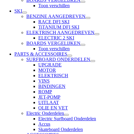
BOARDS VERGELIJKEN
Toon verschillen
SKI
BENZINE AANGEDREVEN
RACE DFI SKI
TiTANIUM DFI SKI
ELEKTRISCH AANGEDREVEN
ELECTRIC 2 SKI
BOARDS VERGELIJKEN
Toon verschillen
PARTS & ACCESSOIRES
SURFBOARD ONDERDELEN
UPGRADE
MOTOR
ELEKTRISCH
VINS
BINDINGEN
ROMP
JET-POMP
UITLAAT
OLIE EN VET
Electric Onderdelen
Electric Surfboard Onderdelen
Accus
Skateboard Onderdelen