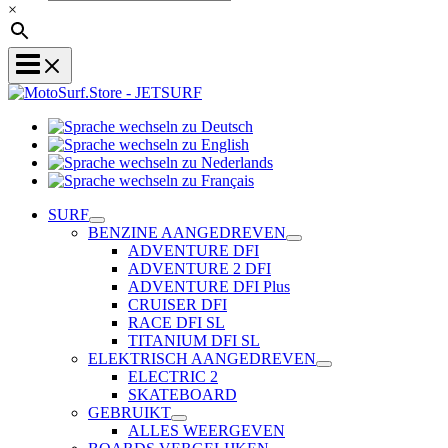
×
Sprache
Sprache
wechseln
wechseln
zu
Sprache
zu
Deutsch
Sprache
wechseln
English
wechseln
zu
SURF
zu
Nederlands
BENZINE AANGEDREVEN
Français
ADVENTURE DFI
ADVENTURE 2 DFI
ADVENTURE DFI Plus
CRUISER DFI
RACE DFI SL
TITANIUM DFI SL
ELEKTRISCH AANGEDREVEN
ELECTRIC 2
SKATEBOARD
GEBRUIKT
ALLES WEERGEVEN