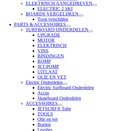
ELEKTRISCH AANGEDREVEN
ELECTRIC 2 SKI
BOARDS VERGELIJKEN
Toon verschillen
PARTS & ACCESSOIRES
SURFBOARD ONDERDELEN
UPGRADE
MOTOR
ELEKTRISCH
VINS
BINDINGEN
ROMP
JET-POMP
UITLAAT
OLIE EN VET
Electric Onderdelen
Electric Surfboard Onderdelen
Accus
Skateboard Onderdelen
ACCESSOIRES
JETSURF® Tube
TOOLS
Olie en vet
Boeien
Leashes