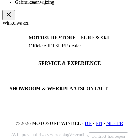
Gebruiksaanwijzing
Winkelwagen
MOTOSURF.STORE
SURF & SKI
Officiële JETSURF dealer
JETSURF Boards
Advies · Testrit
JETSURF Ski
Gebruikte Boards
SERVICE & EXPERIENCE
Proefrit boeken
Onderhoud
JETSURF Spots
SHOWROOM & WERKPLAATS
CONTACT
An der Loher Mühle 4
Phone: +49 5731 7555676
32545 Bad Oeynhausen
Email: info@motosurf.store
Duitsland
© 2026 MOTOSURF-WINKEL ·
DE
·
EN
·
NL ·
FR
AV
Impressum
Privacy
Herroeping
Verzending
Contract herroepen