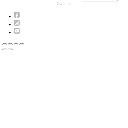
Disclaimer
Scroll
naar
boven