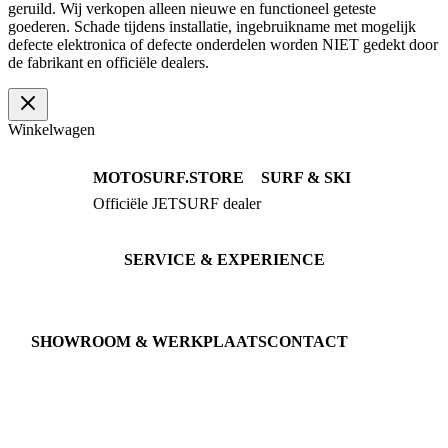
geruild. Wij verkopen alleen nieuwe en functioneel geteste
goederen. Schade tijdens installatie, ingebruikname met mogelijk
defecte elektronica of defecte onderdelen worden NIET gedekt door
de fabrikant en officiële dealers.
Winkelwagen
MOTOSURF.STORE
SURF & SKI
Officiële JETSURF dealer
JETSURF Boards
Advies · Testrit
JETSURF Ski
Gebruikte Boards
SERVICE & EXPERIENCE
Proefrit boeken
Onderhoud
JETSURF Spots
SHOWROOM & WERKPLAATS
CONTACT
An der Loher Mühle 4
Phone: +49 5731 7555676
32545 Bad Oeynhausen
Email: info@motosurf.store
Duitsland