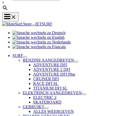
×
Sprache
Sprache
wechseln
wechseln
zu
Sprache
zu
Deutsch
Sprache
wechseln
English
wechseln
zu
SURF
zu
Nederlands
BENZINE AANGEDREVEN
Français
ADVENTURE DFI
ADVENTURE 2 DFI
ADVENTURE DFI Plus
CRUISER DFI
RACE DFI SL
TITANIUM DFI SL
ELEKTRISCH AANGEDREVEN
ELECTRIC 2
SKATEBOARD
GEBRUIKT
ALLES WEERGEVEN