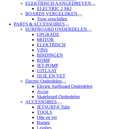
ELEKTRISCH AANGEDREVEN
ELECTRIC 2 SKI
BOARDS VERGELIJKEN
Toon verschillen
PARTS & ACCESSOIRES
SURFBOARD ONDERDELEN
UPGRADE
MOTOR
ELEKTRISCH
VINS
BINDINGEN
ROMP
JET-POMP
UITLAAT
OLIE EN VET
Electric Onderdelen
Electric Surfboard Onderdelen
Accus
Skateboard Onderdelen
ACCESSOIRES
JETSURF® Tube
TOOLS
Olie en vet
Boeien
Leashes