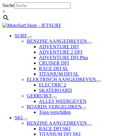
Ga
Suche
naar
×
de
inhoud
SURF
BENZINE AANGEDREVEN
ADVENTURE DFI
ADVENTURE 2 DFI
ADVENTURE DFI Plus
CRUISER DFI
RACE DFI SL
TITANIUM DFI SL
ELEKTRISCH AANGEDREVEN
ELECTRIC 2
SKATEBOARD
GEBRUIKT
ALLES WEERGEVEN
BOARDS VERGELIJKEN
Toon verschillen
SKI
BENZINE AANGEDREVEN
RACE DFI SKI
TiTANIUM DFI SKI