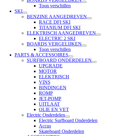
BOARDS VERGELIJKEN
Toon verschillen
SKI
BENZINE AANGEDREVEN
RACE DFI SKI
TiTANIUM DFI SKI
ELEKTRISCH AANGEDREVEN
ELECTRIC 2 SKI
BOARDS VERGELIJKEN
Toon verschillen
PARTS & ACCESSOIRES
SURFBOARD ONDERDELEN
UPGRADE
MOTOR
ELEKTRISCH
VINS
BINDINGEN
ROMP
JET-POMP
UITLAAT
OLIE EN VET
Electric Onderdelen
Electric Surfboard Onderdelen
Accus
Skateboard Onderdelen