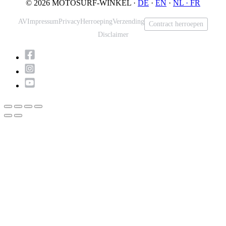
© 2026 MOTOSURF-WINKEL ·
DE
·
EN
·
NL ·
FR
AV
Impressum
Privacy
Herroeping
Verzending
Contract herroepen
Disclaimer