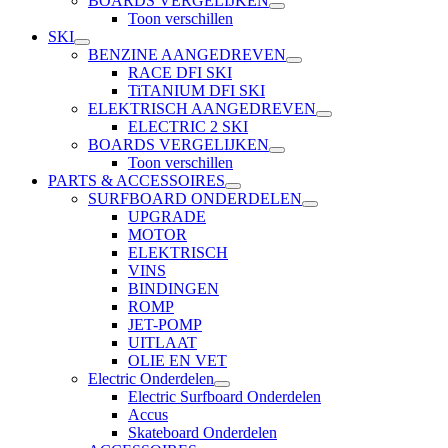
BOARDS VERGELIJKEN
Toon verschillen
SKI
BENZINE AANGEDREVEN
RACE DFI SKI
TiTANIUM DFI SKI
ELEKTRISCH AANGEDREVEN
ELECTRIC 2 SKI
BOARDS VERGELIJKEN
Toon verschillen
PARTS & ACCESSOIRES
SURFBOARD ONDERDELEN
UPGRADE
MOTOR
ELEKTRISCH
VINS
BINDINGEN
ROMP
JET-POMP
UITLAAT
OLIE EN VET
Electric Onderdelen
Electric Surfboard Onderdelen
Accus
Skateboard Onderdelen