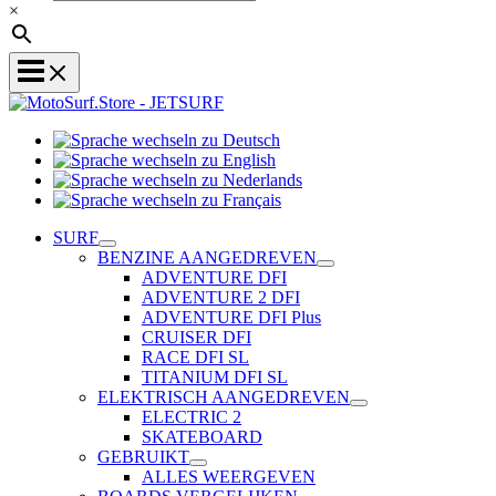
×
Sprache
Sprache
wechseln
wechseln
zu
Sprache
zu
Deutsch
Sprache
wechseln
English
wechseln
zu
SURF
zu
Nederlands
BENZINE AANGEDREVEN
Français
ADVENTURE DFI
ADVENTURE 2 DFI
ADVENTURE DFI Plus
CRUISER DFI
RACE DFI SL
TITANIUM DFI SL
ELEKTRISCH AANGEDREVEN
ELECTRIC 2
SKATEBOARD
GEBRUIKT
ALLES WEERGEVEN