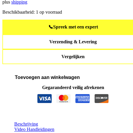
plus
shipping
€14.268,00.
€11.305,00.
Beschikbaarheid:
1 op voorraad
📞
Spreek met een expert
Verzending & Levering
Vergelijken
Toevoegen aan winkelwagen
JETSURF®
Adventure
Gegarandeerd veilig afrekenen
DFI
Plus
aantal
Beschrijving
Video Handleidingen