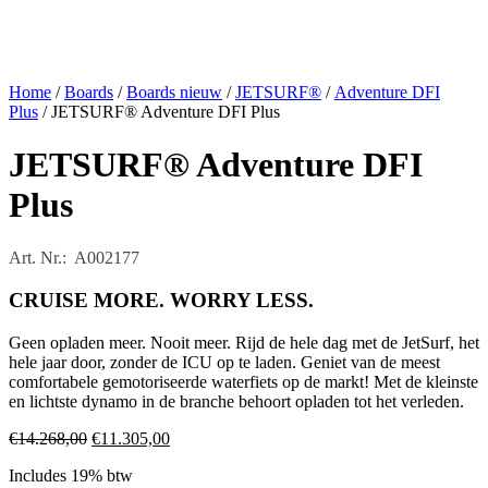
Home
/
Boards
/
Boards nieuw
/
JETSURF®
/
Adventure DFI
Plus
/ JETSURF® Adventure DFI Plus
JETSURF® Adventure DFI
Plus
Art. Nr.: A002177
CRUISE MORE. WORRY LESS.
Geen opladen meer. Nooit meer. Rijd de hele dag met de JetSurf, het
hele jaar door, zonder de ICU op te laden. Geniet van de meest
comfortabele gemotoriseerde waterfiets op de markt! Met de kleinste
en lichtste dynamo in de branche behoort opladen tot het verleden.
Oorspronkelijke
Huidige
€
14.268,00
€
11.305,00
prijs
prijs
Includes 19% btw
was:
is: