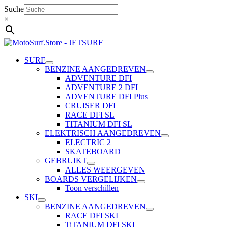
Ga
Suche
naar
×
de
inhoud
SURF
BENZINE AANGEDREVEN
ADVENTURE DFI
ADVENTURE 2 DFI
ADVENTURE DFI Plus
CRUISER DFI
RACE DFI SL
TITANIUM DFI SL
ELEKTRISCH AANGEDREVEN
ELECTRIC 2
SKATEBOARD
GEBRUIKT
ALLES WEERGEVEN
BOARDS VERGELIJKEN
Toon verschillen
SKI
BENZINE AANGEDREVEN
RACE DFI SKI
TiTANIUM DFI SKI