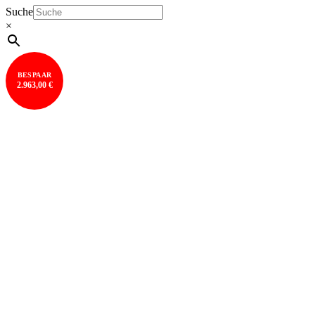
Suche
×
BESPAAR
2.963,00 €