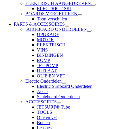
ELEKTRISCH AANGEDREVEN
ELECTRIC 2 SKI
BOARDS VERGELIJKEN
Toon verschillen
PARTS & ACCESSOIRES
SURFBOARD ONDERDELEN
UPGRADE
MOTOR
ELEKTRISCH
VINS
BINDINGEN
ROMP
JET-POMP
UITLAAT
OLIE EN VET
Electric Onderdelen
Electric Surfboard Onderdelen
Accus
Skateboard Onderdelen
ACCESSOIRES
JETSURF® Tube
TOOLS
Olie en vet
Boeien
Leashes