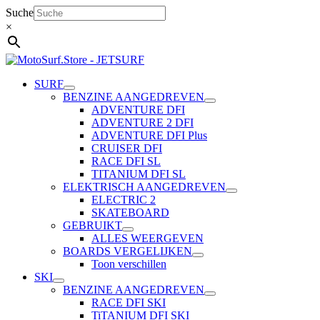
Ga
Suche
naar
×
de
inhoud
SURF
BENZINE AANGEDREVEN
ADVENTURE DFI
ADVENTURE 2 DFI
ADVENTURE DFI Plus
CRUISER DFI
RACE DFI SL
TITANIUM DFI SL
ELEKTRISCH AANGEDREVEN
ELECTRIC 2
SKATEBOARD
GEBRUIKT
ALLES WEERGEVEN
BOARDS VERGELIJKEN
Toon verschillen
SKI
BENZINE AANGEDREVEN
RACE DFI SKI
TiTANIUM DFI SKI