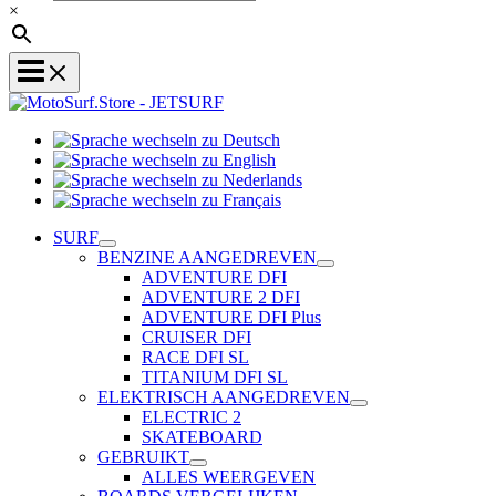
×
Sprache
Sprache
wechseln
wechseln
zu
Sprache
zu
Deutsch
Sprache
wechseln
English
wechseln
zu
SURF
zu
Nederlands
BENZINE AANGEDREVEN
Français
ADVENTURE DFI
ADVENTURE 2 DFI
ADVENTURE DFI Plus
CRUISER DFI
RACE DFI SL
TITANIUM DFI SL
ELEKTRISCH AANGEDREVEN
ELECTRIC 2
SKATEBOARD
GEBRUIKT
ALLES WEERGEVEN