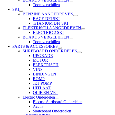
BOARDS VERGELIJKEN
Toon verschillen
SKI
BENZINE AANGEDREVEN
RACE DFI SKI
TiTANIUM DFI SKI
ELEKTRISCH AANGEDREVEN
ELECTRIC 2 SKI
BOARDS VERGELIJKEN
Toon verschillen
PARTS & ACCESSOIRES
SURFBOARD ONDERDELEN
UPGRADE
MOTOR
ELEKTRISCH
VINS
BINDINGEN
ROMP
JET-POMP
UITLAAT
OLIE EN VET
Electric Onderdelen
Electric Surfboard Onderdelen
Accus
Skateboard Onderdelen