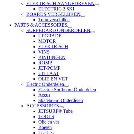
ELEKTRISCH AANGEDREVEN
ELECTRIC 2 SKI
BOARDS VERGELIJKEN
Toon verschillen
PARTS & ACCESSOIRES
SURFBOARD ONDERDELEN
UPGRADE
MOTOR
ELEKTRISCH
VINS
BINDINGEN
ROMP
JET-POMP
UITLAAT
OLIE EN VET
Electric Onderdelen
Electric Surfboard Onderdelen
Accus
Skateboard Onderdelen
ACCESSOIRES
JETSURF® Tube
TOOLS
Olie en vet
Boeien
Leashes