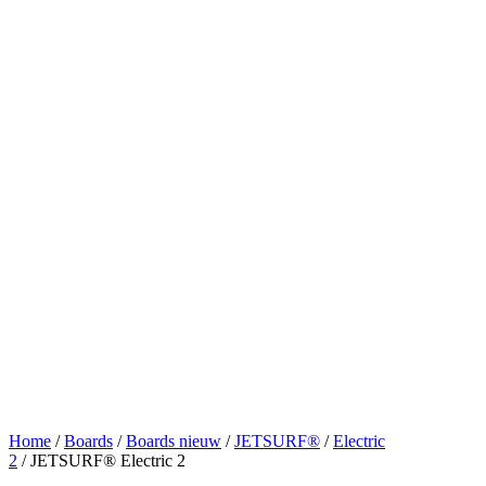
Home
/
Boards
/
Boards nieuw
/
JETSURF®
/
Electric
2
/ JETSURF® Electric 2