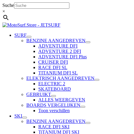
Ga
Suche
naar
×
de
inhoud
SURF
BENZINE AANGEDREVEN
ADVENTURE DFI
ADVENTURE 2 DFI
ADVENTURE DFI Plus
CRUISER DFI
RACE DFI SL
TITANIUM DFI SL
ELEKTRISCH AANGEDREVEN
ELECTRIC 2
SKATEBOARD
GEBRUIKT
ALLES WEERGEVEN
BOARDS VERGELIJKEN
Toon verschillen
SKI
BENZINE AANGEDREVEN
RACE DFI SKI
TiTANIUM DFI SKI