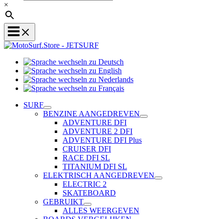
×
Sprache
Sprache
wechseln
wechseln
zu
Sprache
zu
Deutsch
Sprache
wechseln
English
wechseln
zu
SURF
zu
Nederlands
BENZINE AANGEDREVEN
Français
ADVENTURE DFI
ADVENTURE 2 DFI
ADVENTURE DFI Plus
CRUISER DFI
RACE DFI SL
TITANIUM DFI SL
ELEKTRISCH AANGEDREVEN
ELECTRIC 2
SKATEBOARD
GEBRUIKT
ALLES WEERGEVEN