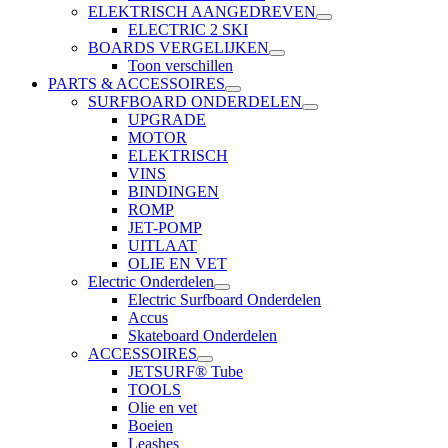
ELEKTRISCH AANGEDREVEN
ELECTRIC 2 SKI
BOARDS VERGELIJKEN
Toon verschillen
PARTS & ACCESSOIRES
SURFBOARD ONDERDELEN
UPGRADE
MOTOR
ELEKTRISCH
VINS
BINDINGEN
ROMP
JET-POMP
UITLAAT
OLIE EN VET
Electric Onderdelen
Electric Surfboard Onderdelen
Accus
Skateboard Onderdelen
ACCESSOIRES
JETSURF® Tube
TOOLS
Olie en vet
Boeien
Leashes