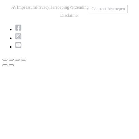
AV
Impressum
Privacy
Herroeping
Verzending
Contract herroepen
Disclaimer
Scroll
naar
boven