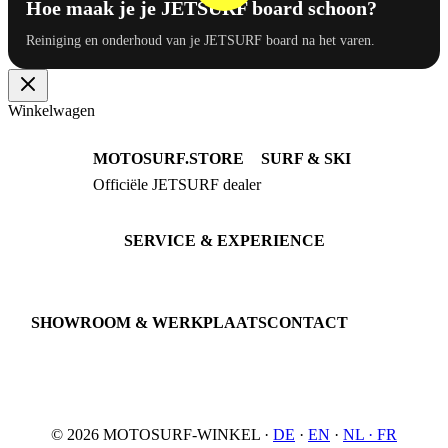
Hoe maak je je JETSURF board schoon?
Reiniging en onderhoud van je JETSURF board na het varen.
Winkelwagen
MOTOSURF.STORE
SURF & SKI
Officiële JETSURF dealer
JETSURF Boards
Advies · Testrit
JETSURF Ski
Gebruikte Boards
SERVICE & EXPERIENCE
Proefrit boeken
Onderhoud
JETSURF Spots
SHOWROOM & WERKPLAATS
CONTACT
An der Loher Mühle 4
Phone: +49 5731 7555676
32545 Bad Oeynhausen
Email: info@motosurf.store
Duitsland
© 2026 MOTOSURF-WINKEL ·
DE
·
EN
·
NL ·
FR