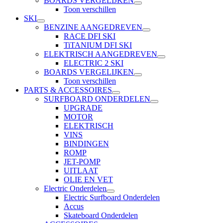
BOARDS VERGELIJKEN
Toon verschillen
SKI
BENZINE AANGEDREVEN
RACE DFI SKI
TiTANIUM DFI SKI
ELEKTRISCH AANGEDREVEN
ELECTRIC 2 SKI
BOARDS VERGELIJKEN
Toon verschillen
PARTS & ACCESSOIRES
SURFBOARD ONDERDELEN
UPGRADE
MOTOR
ELEKTRISCH
VINS
BINDINGEN
ROMP
JET-POMP
UITLAAT
OLIE EN VET
Electric Onderdelen
Electric Surfboard Onderdelen
Accus
Skateboard Onderdelen