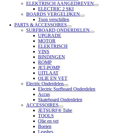
ELEKTRISCH AANGEDREVEN
ELECTRIC 2 SKI
BOARDS VERGELIJKEN
Toon verschillen
PARTS & ACCESSOIRES
SURFBOARD ONDERDELEN
UPGRADE
MOTOR
ELEKTRISCH
VINS
BINDINGEN
ROMP
JET-POMP
UITLAAT
OLIE EN VET
Electric Onderdelen
Electric Surfboard Onderdelen
Accus
Skateboard Onderdelen
ACCESSOIRES
JETSURF® Tube
TOOLS
Olie en vet
Boeien
Leashes