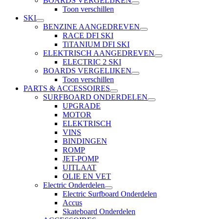
BOARDS VERGELIJKEN
Toon verschillen
SKI
BENZINE AANGEDREVEN
RACE DFI SKI
TiTANIUM DFI SKI
ELEKTRISCH AANGEDREVEN
ELECTRIC 2 SKI
BOARDS VERGELIJKEN
Toon verschillen
PARTS & ACCESSOIRES
SURFBOARD ONDERDELEN
UPGRADE
MOTOR
ELEKTRISCH
VINS
BINDINGEN
ROMP
JET-POMP
UITLAAT
OLIE EN VET
Electric Onderdelen
Electric Surfboard Onderdelen
Accus
Skateboard Onderdelen