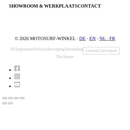
JETSURF Spots
SHOWROOM & WERKPLAATS
CONTACT
An der Loher Mühle 4
Phone: +49 5731 7555676
32545 Bad Oeynhausen
Email: info@motosurf.store
Duitsland
© 2026 MOTOSURF-WINKEL ·
DE
·
EN
·
NL ·
FR
AV
Impressum
Privacy
Herroeping
Verzending
Contract herroepen
Disclaimer
Scroll
naar
boven