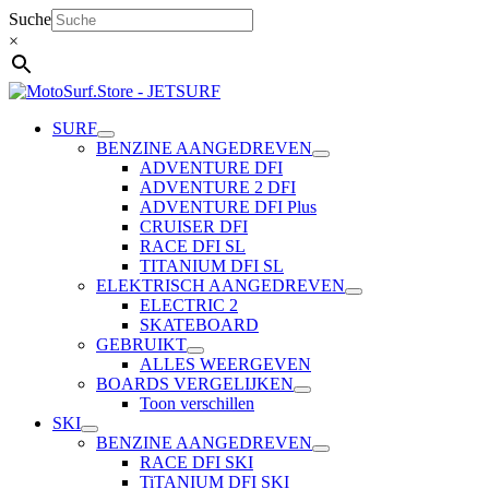
Ga
Suche
naar
×
de
inhoud
SURF
BENZINE AANGEDREVEN
ADVENTURE DFI
ADVENTURE 2 DFI
ADVENTURE DFI Plus
CRUISER DFI
RACE DFI SL
TITANIUM DFI SL
ELEKTRISCH AANGEDREVEN
ELECTRIC 2
SKATEBOARD
GEBRUIKT
ALLES WEERGEVEN
BOARDS VERGELIJKEN
Toon verschillen
SKI
BENZINE AANGEDREVEN
RACE DFI SKI
TiTANIUM DFI SKI