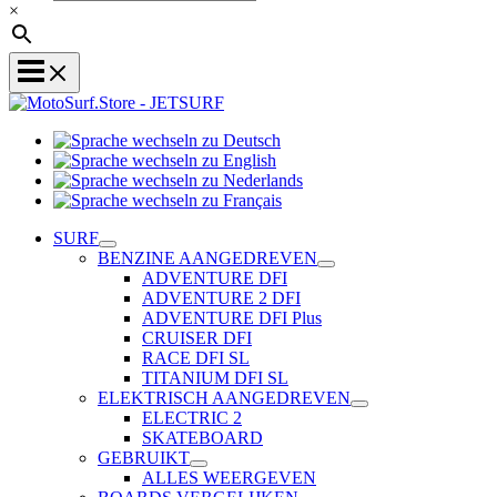
×
Sprache
Sprache
wechseln
wechseln
zu
Sprache
zu
Deutsch
Sprache
wechseln
English
wechseln
zu
SURF
zu
Nederlands
BENZINE AANGEDREVEN
Français
ADVENTURE DFI
ADVENTURE 2 DFI
ADVENTURE DFI Plus
CRUISER DFI
RACE DFI SL
TITANIUM DFI SL
ELEKTRISCH AANGEDREVEN
ELECTRIC 2
SKATEBOARD
GEBRUIKT
ALLES WEERGEVEN