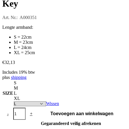
Key
Art. Nr.: A000351
Lengte armband:
S = 22cm
M = 23cm
L = 24cm
XL = 25cm
€
32,13
Includes 19% btw
plus
shipping
S
M
SIZE
L
XL
Wissen
JETSURF®
-
+
Toevoegen aan winkelwagen
Engine
Starting
Gegarandeerd veilig afrekenen
Key