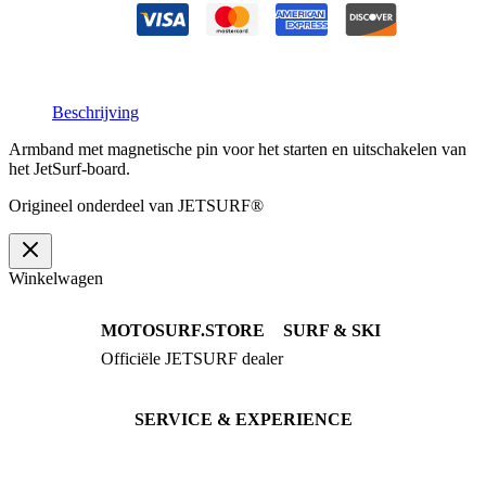
aantal
Beschrijving
Armband met magnetische pin voor het starten en uitschakelen van
het JetSurf-board.
Origineel onderdeel van JETSURF®
Winkelwagen
MOTOSURF.STORE
SURF & SKI
Officiële JETSURF dealer
JETSURF Boards
Advies · Testrit
JETSURF Ski
Gebruikte Boards
SERVICE & EXPERIENCE
Proefrit boeken
Onderhoud