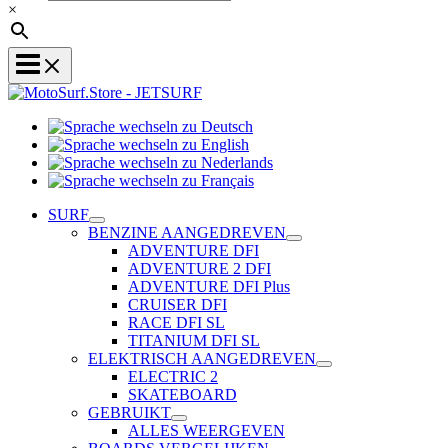
×
Sprache
Sprache
wechseln
wechseln
zu
Sprache
zu
Deutsch
Sprache
wechseln
English
wechseln
zu
SURF
zu
Nederlands
BENZINE AANGEDREVEN
Français
ADVENTURE DFI
ADVENTURE 2 DFI
ADVENTURE DFI Plus
CRUISER DFI
RACE DFI SL
TITANIUM DFI SL
ELEKTRISCH AANGEDREVEN
ELECTRIC 2
SKATEBOARD
GEBRUIKT
ALLES WEERGEVEN