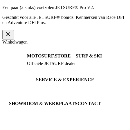
Een paar (2 stuks) voetzolen JETSURF® Pro V2.
Geschikt voor alle JETSURF®-boards. Kenmerken van Race DFI
en Adventure DFI Plus.
Winkelwagen
MOTOSURF.STORE
SURF & SKI
Officiële JETSURF dealer
JETSURF Boards
Advies · Testrit
JETSURF Ski
Gebruikte Boards
SERVICE & EXPERIENCE
Proefrit boeken
Onderhoud
JETSURF Spots
SHOWROOM & WERKPLAATS
CONTACT
An der Loher Mühle 4
Phone: +49 5731 7555676
32545 Bad Oeynhausen
Email: info@motosurf.store
Duitsland