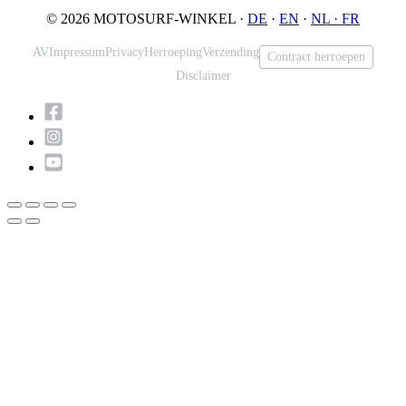
© 2026 MOTOSURF-WINKEL ·
DE
·
EN
·
NL ·
FR
AV
Impressum
Privacy
Herroeping
Verzending
Contract herroepen
Disclaimer
Scroll
naar
boven