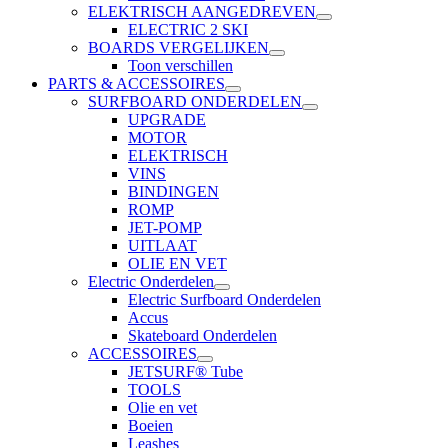
ELEKTRISCH AANGEDREVEN
ELECTRIC 2 SKI
BOARDS VERGELIJKEN
Toon verschillen
PARTS & ACCESSOIRES
SURFBOARD ONDERDELEN
UPGRADE
MOTOR
ELEKTRISCH
VINS
BINDINGEN
ROMP
JET-POMP
UITLAAT
OLIE EN VET
Electric Onderdelen
Electric Surfboard Onderdelen
Accus
Skateboard Onderdelen
ACCESSOIRES
JETSURF® Tube
TOOLS
Olie en vet
Boeien
Leashes