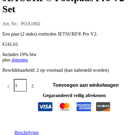
Set
Art. Nr.: POA1802
Een paar (2 stuks) voetzolen JETSURF® Pro V2.
€
141,61
Includes 19% btw
plus
shipping
Beschikbaarheid:
2 op voorraad (kan nabesteld worden)
JETSURF®
-
+
Toevoegen aan winkelwagen
Footpads
Pro
Gegarandeerd veilig afrekenen
V2
-
Set
aantal
Beschrijving