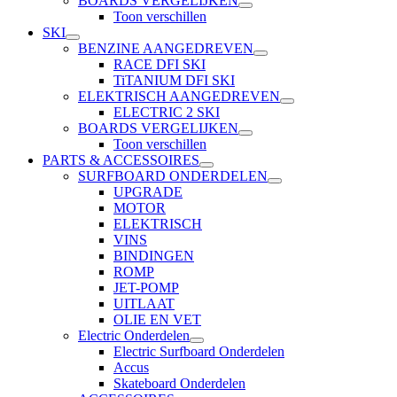
BOARDS VERGELIJKEN
Toon verschillen
SKI
BENZINE AANGEDREVEN
RACE DFI SKI
TiTANIUM DFI SKI
ELEKTRISCH AANGEDREVEN
ELECTRIC 2 SKI
BOARDS VERGELIJKEN
Toon verschillen
PARTS & ACCESSOIRES
SURFBOARD ONDERDELEN
UPGRADE
MOTOR
ELEKTRISCH
VINS
BINDINGEN
ROMP
JET-POMP
UITLAAT
OLIE EN VET
Electric Onderdelen
Electric Surfboard Onderdelen
Accus
Skateboard Onderdelen