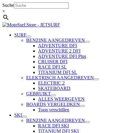
Ga
Suche
naar
×
de
inhoud
SURF
BENZINE AANGEDREVEN
ADVENTURE DFI
ADVENTURE 2 DFI
ADVENTURE DFI Plus
CRUISER DFI
RACE DFI SL
TITANIUM DFI SL
ELEKTRISCH AANGEDREVEN
ELECTRIC 2
SKATEBOARD
GEBRUIKT
ALLES WEERGEVEN
BOARDS VERGELIJKEN
Toon verschillen
SKI
BENZINE AANGEDREVEN
RACE DFI SKI
TiTANIUM DFI SKI