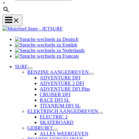
×
Sprache
Sprache
wechseln
wechseln
zu
Sprache
zu
Deutsch
Sprache
wechseln
English
wechseln
zu
SURF
zu
Nederlands
BENZINE AANGEDREVEN
Français
ADVENTURE DFI
ADVENTURE 2 DFI
ADVENTURE DFI Plus
CRUISER DFI
RACE DFI SL
TITANIUM DFI SL
ELEKTRISCH AANGEDREVEN
ELECTRIC 2
SKATEBOARD
GEBRUIKT
ALLES WEERGEVEN