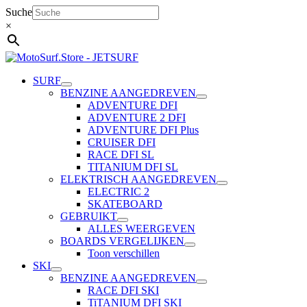
Ga
Suche
naar
×
de
inhoud
SURF
BENZINE AANGEDREVEN
ADVENTURE DFI
ADVENTURE 2 DFI
ADVENTURE DFI Plus
CRUISER DFI
RACE DFI SL
TITANIUM DFI SL
ELEKTRISCH AANGEDREVEN
ELECTRIC 2
SKATEBOARD
GEBRUIKT
ALLES WEERGEVEN
BOARDS VERGELIJKEN
Toon verschillen
SKI
BENZINE AANGEDREVEN
RACE DFI SKI
TiTANIUM DFI SKI