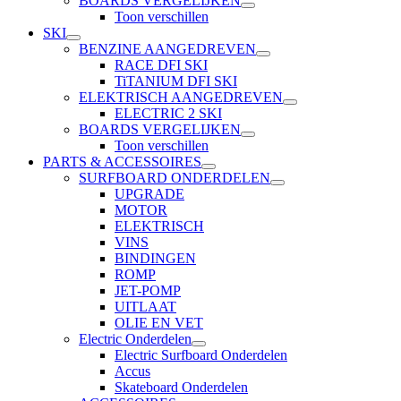
BOARDS VERGELIJKEN
Toon verschillen
SKI
BENZINE AANGEDREVEN
RACE DFI SKI
TiTANIUM DFI SKI
ELEKTRISCH AANGEDREVEN
ELECTRIC 2 SKI
BOARDS VERGELIJKEN
Toon verschillen
PARTS & ACCESSOIRES
SURFBOARD ONDERDELEN
UPGRADE
MOTOR
ELEKTRISCH
VINS
BINDINGEN
ROMP
JET-POMP
UITLAAT
OLIE EN VET
Electric Onderdelen
Electric Surfboard Onderdelen
Accus
Skateboard Onderdelen