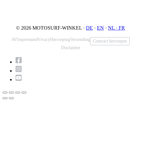
An der Loher Mühle 4
Phone: +49 5731 7555676
32545 Bad Oeynhausen
Email: info@motosurf.store
Duitsland
© 2026 MOTOSURF-WINKEL ·
DE
·
EN
·
NL ·
FR
AV
Impressum
Privacy
Herroeping
Verzending
Contract herroepen
Disclaimer
Scroll
naar
boven