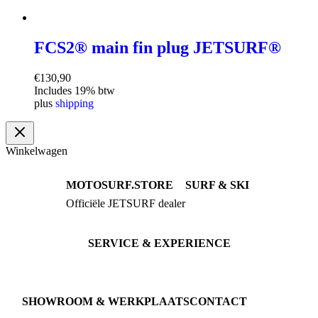
FCS2® main fin plug JETSURF®
€
130,90
Includes 19% btw
plus
shipping
Winkelwagen
MOTOSURF.STORE
SURF & SKI
Officiële JETSURF dealer
JETSURF Boards
Advies · Testrit
JETSURF Ski
Gebruikte Boards
SERVICE & EXPERIENCE
Proefrit boeken
Onderhoud
JETSURF Spots
SHOWROOM & WERKPLAATS
CONTACT