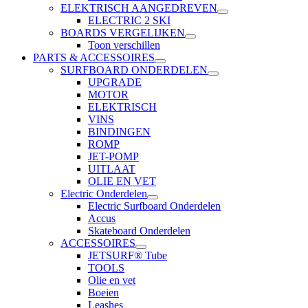
ELEKTRISCH AANGEDREVEN
ELECTRIC 2 SKI
BOARDS VERGELIJKEN
Toon verschillen
PARTS & ACCESSOIRES
SURFBOARD ONDERDELEN
UPGRADE
MOTOR
ELEKTRISCH
VINS
BINDINGEN
ROMP
JET-POMP
UITLAAT
OLIE EN VET
Electric Onderdelen
Electric Surfboard Onderdelen
Accus
Skateboard Onderdelen
ACCESSOIRES
JETSURF® Tube
TOOLS
Olie en vet
Boeien
Leashes