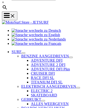
×
Sprache
Sprache
wechseln
wechseln
zu
Sprache
zu
Deutsch
Sprache
wechseln
English
wechseln
zu
SURF
zu
Nederlands
BENZINE AANGEDREVEN
Français
ADVENTURE DFI
ADVENTURE 2 DFI
ADVENTURE DFI Plus
CRUISER DFI
RACE DFI SL
TITANIUM DFI SL
ELEKTRISCH AANGEDREVEN
ELECTRIC 2
SKATEBOARD
GEBRUIKT
ALLES WEERGEVEN