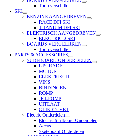
BOARDS VERGELIJKEN
Toon verschillen
SKI
BENZINE AANGEDREVEN
RACE DFI SKI
TiTANIUM DFI SKI
ELEKTRISCH AANGEDREVEN
ELECTRIC 2 SKI
BOARDS VERGELIJKEN
Toon verschillen
PARTS & ACCESSOIRES
SURFBOARD ONDERDELEN
UPGRADE
MOTOR
ELEKTRISCH
VINS
BINDINGEN
ROMP
JET-POMP
UITLAAT
OLIE EN VET
Electric Onderdelen
Electric Surfboard Onderdelen
Accus
Skateboard Onderdelen