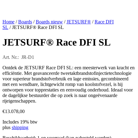
Home
/
Boards
/
Boards nieuw
/
JETSURF®
/
Race DFI
SL
/ JETSURF® Race DFI SL
JETSURF® Race DFI SL
Art. Nr.: JR-D1
Ontdek de JETSURF Race DFI SL: een meesterwerk van kracht en
efficiëntie. Met geavanceerde tweetaktbrandstofinjectietechnologie
voor superieur brandstofverbruik en lage emissies, gecombineerd
met een wendbare, lichtgewicht romp van koolstofvezel, is hij
ontworpen voor topprestaties en eenvoudig onderhoud. Ideaal voor
de dagelijkse bestuurder die op zoek is naar ongeëvenaarde
rijeigenschappen.
€
13.078,00
Includes 19% btw
plus
shipping
Beschikbaarheid:
1 op voorraad (kan nabesteld worden)