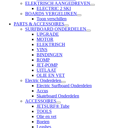
ELEKTRISCH AANGEDREVEN
ELECTRIC 2 SKI
BOARDS VERGELIJKEN
Toon verschillen
PARTS & ACCESSOIRES
SURFBOARD ONDERDELEN
UPGRADE
MOTOR
ELEKTRISCH
VINS
BINDINGEN
ROMP
JET-POMP
UITLAAT
OLIE EN VET
Electric Onderdelen
Electric Surfboard Onderdelen
Accus
Skateboard Onderdelen
ACCESSOIRES
JETSURF® Tube
TOOLS
Olie en vet
Boeien
Leashes