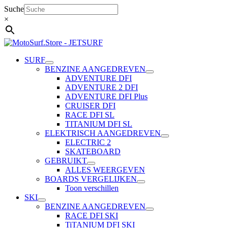
Ga
Suche
naar
×
de
inhoud
SURF
BENZINE AANGEDREVEN
ADVENTURE DFI
ADVENTURE 2 DFI
ADVENTURE DFI Plus
CRUISER DFI
RACE DFI SL
TITANIUM DFI SL
ELEKTRISCH AANGEDREVEN
ELECTRIC 2
SKATEBOARD
GEBRUIKT
ALLES WEERGEVEN
BOARDS VERGELIJKEN
Toon verschillen
SKI
BENZINE AANGEDREVEN
RACE DFI SKI
TiTANIUM DFI SKI