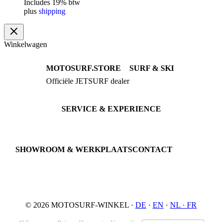
Includes 19% btw
plus
shipping
Winkelwagen
MOTOSURF.STORE
SURF & SKI
Officiële JETSURF dealer
JETSURF Boards
Advies · Testrit
JETSURF Ski
Gebruikte Boards
SERVICE & EXPERIENCE
Proefrit boeken
Onderhoud
JETSURF Spots
SHOWROOM & WERKPLAATS
CONTACT
An der Loher Mühle 4
Phone: +49 5731 7555676
32545 Bad Oeynhausen
Email: info@motosurf.store
Duitsland
© 2026 MOTOSURF-WINKEL ·
DE
·
EN
·
NL ·
FR