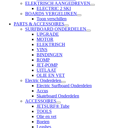
ELEKTRISCH AANGEDREVEN
ELECTRIC 2 SKI
BOARDS VERGELIJKEN
Toon verschillen
PARTS & ACCESSOIRES
SURFBOARD ONDERDELEN
UPGRADE
MOTOR
ELEKTRISCH
VINS
BINDINGEN
ROMP
JET-POMP
UITLAAT
OLIE EN VET
Electric Onderdelen
Electric Surfboard Onderdelen
Accus
Skateboard Onderdelen
ACCESSOIRES
JETSURF® Tube
TOOLS
Olie en vet
Boeien
Leashes