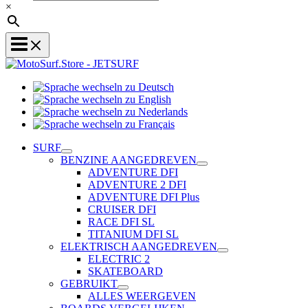
×
Sprache
Sprache
wechseln
wechseln
zu
Sprache
zu
Deutsch
Sprache
wechseln
English
wechseln
zu
SURF
zu
Nederlands
BENZINE AANGEDREVEN
Français
ADVENTURE DFI
ADVENTURE 2 DFI
ADVENTURE DFI Plus
CRUISER DFI
RACE DFI SL
TITANIUM DFI SL
ELEKTRISCH AANGEDREVEN
ELECTRIC 2
SKATEBOARD
GEBRUIKT
ALLES WEERGEVEN