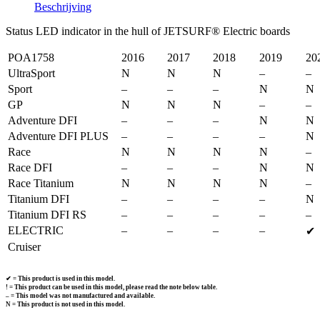
Beschrijving
Status LED indicator in the hull of JETSURF® Electric boards
POA1758
2016
2017
2018
2019
20
UltraSport
N
N
N
–
–
Sport
–
–
–
N
N
GP
N
N
N
–
–
Adventure DFI
–
–
–
N
N
Adventure DFI PLUS
–
–
–
–
N
Race
N
N
N
N
–
Race DFI
–
–
–
N
N
Race Titanium
N
N
N
N
–
Titanium DFI
–
–
–
–
N
Titanium DFI RS
–
–
–
–
–
ELECTRIC
–
–
–
–
✔
Cruiser
✔ = This product is used in this model.
! = This product can be used in this model, please read the note below table.
– = This model was not manufactured and available.
N = This product is not used in this model.