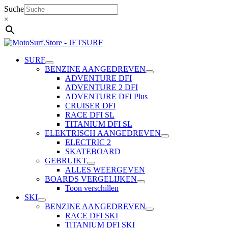
Ga
Suche
naar
×
de
inhoud
SURF
BENZINE AANGEDREVEN
ADVENTURE DFI
ADVENTURE 2 DFI
ADVENTURE DFI Plus
CRUISER DFI
RACE DFI SL
TITANIUM DFI SL
ELEKTRISCH AANGEDREVEN
ELECTRIC 2
SKATEBOARD
GEBRUIKT
ALLES WEERGEVEN
BOARDS VERGELIJKEN
Toon verschillen
SKI
BENZINE AANGEDREVEN
RACE DFI SKI
TiTANIUM DFI SKI