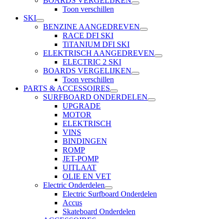
BOARDS VERGELIJKEN
Toon verschillen
SKI
BENZINE AANGEDREVEN
RACE DFI SKI
TiTANIUM DFI SKI
ELEKTRISCH AANGEDREVEN
ELECTRIC 2 SKI
BOARDS VERGELIJKEN
Toon verschillen
PARTS & ACCESSOIRES
SURFBOARD ONDERDELEN
UPGRADE
MOTOR
ELEKTRISCH
VINS
BINDINGEN
ROMP
JET-POMP
UITLAAT
OLIE EN VET
Electric Onderdelen
Electric Surfboard Onderdelen
Accus
Skateboard Onderdelen