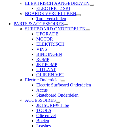
ELEKTRISCH AANGEDREVEN
ELECTRIC 2 SKI
BOARDS VERGELIJKEN
Toon verschillen
PARTS & ACCESSOIRES
SURFBOARD ONDERDELEN
UPGRADE
MOTOR
ELEKTRISCH
VINS
BINDINGEN
ROMP
JET-POMP
UITLAAT
OLIE EN VET
Electric Onderdelen
Electric Surfboard Onderdelen
Accus
Skateboard Onderdelen
ACCESSOIRES
JETSURF® Tube
TOOLS
Olie en vet
Boeien
Leashes