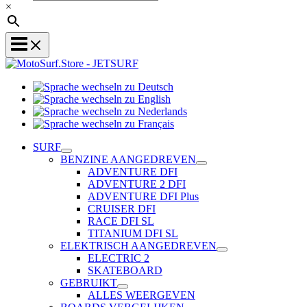
×
Sprache
Sprache
wechseln
wechseln
zu
Sprache
zu
Deutsch
Sprache
wechseln
English
wechseln
zu
SURF
zu
Nederlands
BENZINE AANGEDREVEN
Français
ADVENTURE DFI
ADVENTURE 2 DFI
ADVENTURE DFI Plus
CRUISER DFI
RACE DFI SL
TITANIUM DFI SL
ELEKTRISCH AANGEDREVEN
ELECTRIC 2
SKATEBOARD
GEBRUIKT
ALLES WEERGEVEN