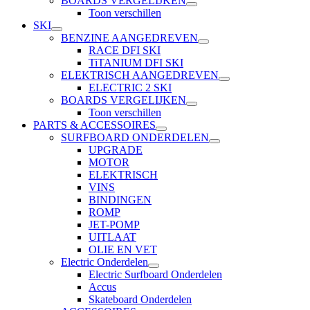
BOARDS VERGELIJKEN
Toon verschillen
SKI
BENZINE AANGEDREVEN
RACE DFI SKI
TiTANIUM DFI SKI
ELEKTRISCH AANGEDREVEN
ELECTRIC 2 SKI
BOARDS VERGELIJKEN
Toon verschillen
PARTS & ACCESSOIRES
SURFBOARD ONDERDELEN
UPGRADE
MOTOR
ELEKTRISCH
VINS
BINDINGEN
ROMP
JET-POMP
UITLAAT
OLIE EN VET
Electric Onderdelen
Electric Surfboard Onderdelen
Accus
Skateboard Onderdelen