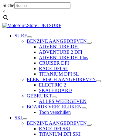
Ga
Suche
naar
×
de
inhoud
SURF
BENZINE AANGEDREVEN
ADVENTURE DFI
ADVENTURE 2 DFI
ADVENTURE DFI Plus
CRUISER DFI
RACE DFI SL
TITANIUM DFI SL
ELEKTRISCH AANGEDREVEN
ELECTRIC 2
SKATEBOARD
GEBRUIKT
ALLES WEERGEVEN
BOARDS VERGELIJKEN
Toon verschillen
SKI
BENZINE AANGEDREVEN
RACE DFI SKI
TiTANIUM DFI SKI