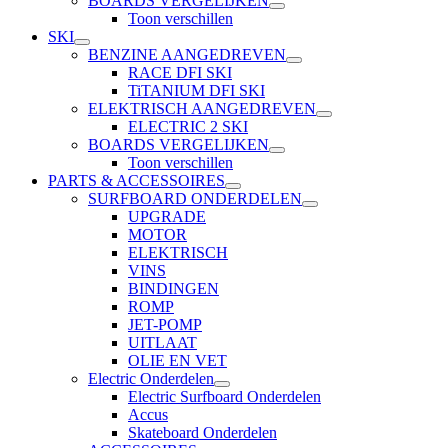
BOARDS VERGELIJKEN
Toon verschillen
SKI
BENZINE AANGEDREVEN
RACE DFI SKI
TiTANIUM DFI SKI
ELEKTRISCH AANGEDREVEN
ELECTRIC 2 SKI
BOARDS VERGELIJKEN
Toon verschillen
PARTS & ACCESSOIRES
SURFBOARD ONDERDELEN
UPGRADE
MOTOR
ELEKTRISCH
VINS
BINDINGEN
ROMP
JET-POMP
UITLAAT
OLIE EN VET
Electric Onderdelen
Electric Surfboard Onderdelen
Accus
Skateboard Onderdelen