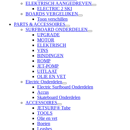
ELEKTRISCH AANGEDREVEN
ELECTRIC 2 SKI
BOARDS VERGELIJKEN
Toon verschillen
PARTS & ACCESSOIRES
SURFBOARD ONDERDELEN
UPGRADE
MOTOR
ELEKTRISCH
VINS
BINDINGEN
ROMP
JET-POMP
UITLAAT
OLIE EN VET
Electric Onderdelen
Electric Surfboard Onderdelen
Accus
Skateboard Onderdelen
ACCESSOIRES
JETSURF® Tube
TOOLS
Olie en vet
Boeien
Leashes