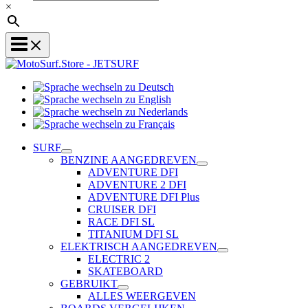
×
Sprache
Sprache
wechseln
wechseln
zu
Sprache
zu
Deutsch
Sprache
wechseln
English
wechseln
zu
SURF
zu
Nederlands
BENZINE AANGEDREVEN
Français
ADVENTURE DFI
ADVENTURE 2 DFI
ADVENTURE DFI Plus
CRUISER DFI
RACE DFI SL
TITANIUM DFI SL
ELEKTRISCH AANGEDREVEN
ELECTRIC 2
SKATEBOARD
GEBRUIKT
ALLES WEERGEVEN