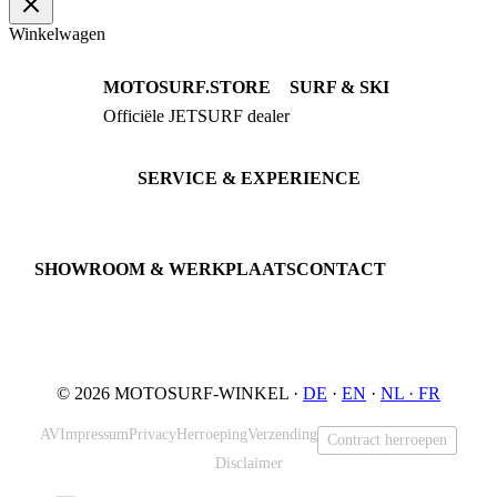
Winkelwagen
MOTOSURF.STORE
SURF & SKI
Officiële JETSURF dealer
JETSURF Boards
Advies · Testrit
JETSURF Ski
Gebruikte Boards
SERVICE & EXPERIENCE
Proefrit boeken
Onderhoud
JETSURF Spots
SHOWROOM & WERKPLAATS
CONTACT
An der Loher Mühle 4
Phone: +49 5731 7555676
32545 Bad Oeynhausen
Email: info@motosurf.store
Duitsland
© 2026 MOTOSURF-WINKEL ·
DE
·
EN
·
NL ·
FR
AV
Impressum
Privacy
Herroeping
Verzending
Contract herroepen
Disclaimer