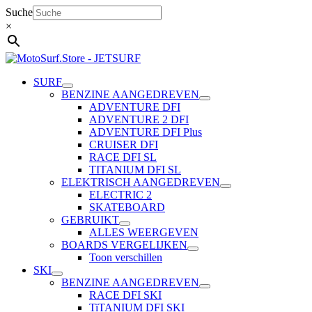
Ga
Suche
naar
×
de
inhoud
SURF
BENZINE AANGEDREVEN
ADVENTURE DFI
ADVENTURE 2 DFI
ADVENTURE DFI Plus
CRUISER DFI
RACE DFI SL
TITANIUM DFI SL
ELEKTRISCH AANGEDREVEN
ELECTRIC 2
SKATEBOARD
GEBRUIKT
ALLES WEERGEVEN
BOARDS VERGELIJKEN
Toon verschillen
SKI
BENZINE AANGEDREVEN
RACE DFI SKI
TiTANIUM DFI SKI