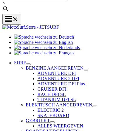
×
Sprache
Sprache
wechseln
wechseln
zu
Sprache
zu
Deutsch
Sprache
wechseln
English
wechseln
zu
SURF
zu
Nederlands
BENZINE AANGEDREVEN
Français
ADVENTURE DFI
ADVENTURE 2 DFI
ADVENTURE DFI Plus
CRUISER DFI
RACE DFI SL
TITANIUM DFI SL
ELEKTRISCH AANGEDREVEN
ELECTRIC 2
SKATEBOARD
GEBRUIKT
ALLES WEERGEVEN