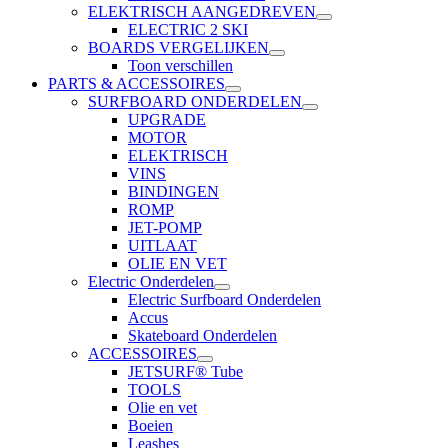
ELEKTRISCH AANGEDREVEN
ELECTRIC 2 SKI
BOARDS VERGELIJKEN
Toon verschillen
PARTS & ACCESSOIRES
SURFBOARD ONDERDELEN
UPGRADE
MOTOR
ELEKTRISCH
VINS
BINDINGEN
ROMP
JET-POMP
UITLAAT
OLIE EN VET
Electric Onderdelen
Electric Surfboard Onderdelen
Accus
Skateboard Onderdelen
ACCESSOIRES
JETSURF® Tube
TOOLS
Olie en vet
Boeien
Leashes