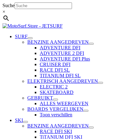
Ga
Suche
naar
×
de
inhoud
SURF
BENZINE AANGEDREVEN
ADVENTURE DFI
ADVENTURE 2 DFI
ADVENTURE DFI Plus
CRUISER DFI
RACE DFI SL
TITANIUM DFI SL
ELEKTRISCH AANGEDREVEN
ELECTRIC 2
SKATEBOARD
GEBRUIKT
ALLES WEERGEVEN
BOARDS VERGELIJKEN
Toon verschillen
SKI
BENZINE AANGEDREVEN
RACE DFI SKI
TiTANIUM DFI SKI