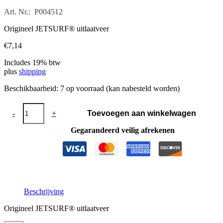
Art. Nr.: P004512
Origineel JETSURF® uitlaatveer
€
7,14
Includes 19% btw
plus
shipping
Beschikbaarheid:
7 op voorraad (kan nabesteld worden)
JETSURF®
-
+
Toevoegen aan winkelwagen
Uitlaatveer
aantal
Gegarandeerd veilig afrekenen
Beschrijving
Origineel JETSURF® uitlaatveer