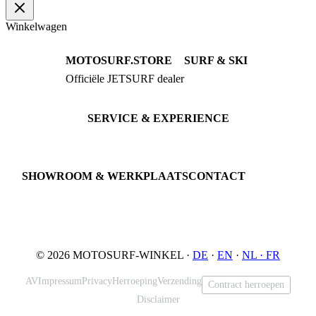
Winkelwagen
MOTOSURF.STORE
SURF & SKI
Officiële JETSURF dealer
JETSURF Boards
Advies · Testrit
JETSURF Ski
Gebruikte Boards
SERVICE & EXPERIENCE
Proefrit boeken
Onderhoud
JETSURF Spots
SHOWROOM & WERKPLAATS
CONTACT
An der Loher Mühle 4
Phone: +49 5731 7555676
32545 Bad Oeynhausen
Email: info@motosurf.store
Duitsland
© 2026 MOTOSURF-WINKEL ·
DE
·
EN
·
NL ·
FR
AV
Impressum
Privacy
Herroeping
Verzending
Contract herroepen
Disclaimer