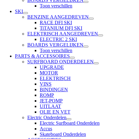
BOARDS VERGELIJKEN
Toon verschillen
SKI
BENZINE AANGEDREVEN
RACE DFI SKI
TiTANIUM DFI SKI
ELEKTRISCH AANGEDREVEN
ELECTRIC 2 SKI
BOARDS VERGELIJKEN
Toon verschillen
PARTS & ACCESSOIRES
SURFBOARD ONDERDELEN
UPGRADE
MOTOR
ELEKTRISCH
VINS
BINDINGEN
ROMP
JET-POMP
UITLAAT
OLIE EN VET
Electric Onderdelen
Electric Surfboard Onderdelen
Accus
Skateboard Onderdelen