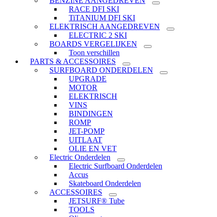
BENZINE AANGEDREVEN
RACE DFI SKI
TiTANIUM DFI SKI
ELEKTRISCH AANGEDREVEN
ELECTRIC 2 SKI
BOARDS VERGELIJKEN
Toon verschillen
PARTS & ACCESSOIRES
SURFBOARD ONDERDELEN
UPGRADE
MOTOR
ELEKTRISCH
VINS
BINDINGEN
ROMP
JET-POMP
UITLAAT
OLIE EN VET
Electric Onderdelen
Electric Surfboard Onderdelen
Accus
Skateboard Onderdelen
ACCESSOIRES
JETSURF® Tube
TOOLS