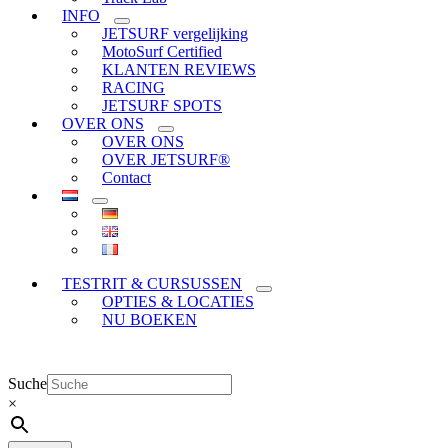
INFO
JETSURF vergelijking
MotoSurf Certified
KLANTEN REVIEWS
RACING
JETSURF SPOTS
OVER ONS
OVER ONS
OVER JETSURF®
Contact
TESTRIT & CURSUSSEN
OPTIES & LOCATIES
NU BOEKEN
Suche
×