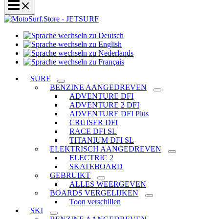
Sprache
Sprache
wechseln
wechseln
zu
Sprache
zu
Deutsch
Sprache
wechseln
English
wechseln
zu
SURF
zu
Nederlands
BENZINE AANGEDREVEN
Français
ADVENTURE DFI
ADVENTURE 2 DFI
ADVENTURE DFI Plus
CRUISER DFI
RACE DFI SL
TITANIUM DFI SL
ELEKTRISCH AANGEDREVEN
ELECTRIC 2
SKATEBOARD
GEBRUIKT
ALLES WEERGEVEN
BOARDS VERGELIJKEN
Toon verschillen
SKI