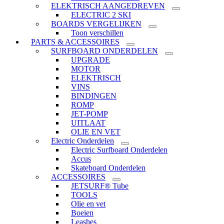
ELEKTRISCH AANGEDREVEN
ELECTRIC 2 SKI
BOARDS VERGELIJKEN
Toon verschillen
PARTS & ACCESSOIRES
SURFBOARD ONDERDELEN
UPGRADE
MOTOR
ELEKTRISCH
VINS
BINDINGEN
ROMP
JET-POMP
UITLAAT
OLIE EN VET
Electric Onderdelen
Electric Surfboard Onderdelen
Accus
Skateboard Onderdelen
ACCESSOIRES
JETSURF® Tube
TOOLS
Olie en vet
Boeien
Leashes