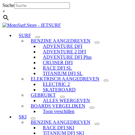
Ga
Suche
naar
×
de
inhoud
SURF
BENZINE AANGEDREVEN
ADVENTURE DFI
ADVENTURE 2 DFI
ADVENTURE DFI Plus
CRUISER DFI
RACE DFI SL
TITANIUM DFI SL
ELEKTRISCH AANGEDREVEN
ELECTRIC 2
SKATEBOARD
GEBRUIKT
ALLES WEERGEVEN
BOARDS VERGELIJKEN
Toon verschillen
SKI
BENZINE AANGEDREVEN
RACE DFI SKI
TiTANIUM DFI SKI