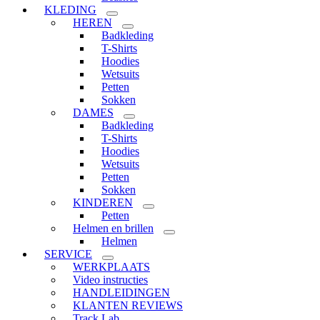
KLEDING
HEREN
Badkleding
T-Shirts
Hoodies
Wetsuits
Petten
Sokken
DAMES
Badkleding
T-Shirts
Hoodies
Wetsuits
Petten
Sokken
KINDEREN
Petten
Helmen en brillen
Helmen
SERVICE
WERKPLAATS
Video instructies
HANDLEIDINGEN
KLANTEN REVIEWS
Track Lab