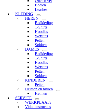
Olie en vet
Boeien
Leashes
KLEDING
HEREN
Badkleding
T-Shirts
Hoodies
Wetsuits
Petten
Sokken
DAMES
Badkleding
T-Shirts
Hoodies
Wetsuits
Petten
Sokken
KINDEREN
Petten
Helmen en brillen
Helmen
SERVICE
WERKPLAATS
Video instructies