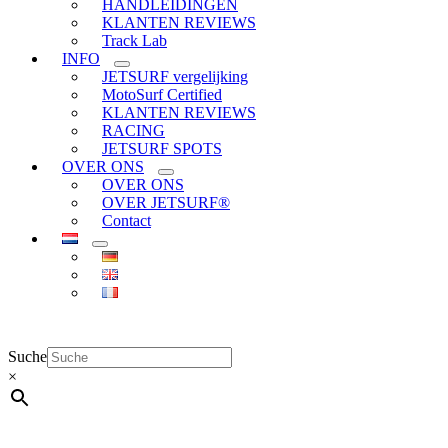
HANDLEIDINGEN
KLANTEN REVIEWS
Track Lab
INFO
JETSURF vergelijking
MotoSurf Certified
KLANTEN REVIEWS
RACING
JETSURF SPOTS
OVER ONS
OVER ONS
OVER JETSURF®
Contact
Suche
×