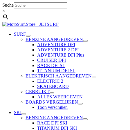
Ga
Suche
naar
×
de
inhoud
SURF
BENZINE AANGEDREVEN
ADVENTURE DFI
ADVENTURE 2 DFI
ADVENTURE DFI Plus
CRUISER DFI
RACE DFI SL
TITANIUM DFI SL
ELEKTRISCH AANGEDREVEN
ELECTRIC 2
SKATEBOARD
GEBRUIKT
ALLES WEERGEVEN
BOARDS VERGELIJKEN
Toon verschillen
SKI
BENZINE AANGEDREVEN
RACE DFI SKI
TiTANIUM DFI SKI