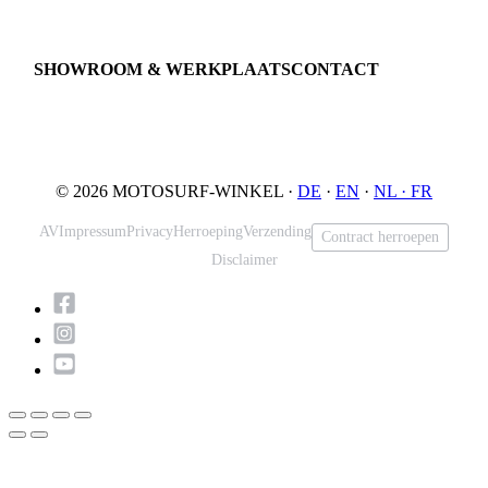
Proefrit boeken
Onderhoud
JETSURF Spots
SHOWROOM & WERKPLAATS
CONTACT
An der Loher Mühle 4
Phone: +49 5731 7555676
32545 Bad Oeynhausen
Email: info@motosurf.store
Duitsland
© 2026 MOTOSURF-WINKEL ·
DE
·
EN
·
NL ·
FR
AV
Impressum
Privacy
Herroeping
Verzending
Contract herroepen
Disclaimer
Scroll
naar
boven