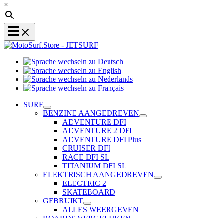
×
Sprache
Sprache
wechseln
wechseln
zu
Sprache
zu
Deutsch
Sprache
wechseln
English
wechseln
zu
SURF
zu
Nederlands
BENZINE AANGEDREVEN
Français
ADVENTURE DFI
ADVENTURE 2 DFI
ADVENTURE DFI Plus
CRUISER DFI
RACE DFI SL
TITANIUM DFI SL
ELEKTRISCH AANGEDREVEN
ELECTRIC 2
SKATEBOARD
GEBRUIKT
ALLES WEERGEVEN