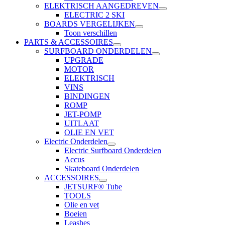
ELEKTRISCH AANGEDREVEN
ELECTRIC 2 SKI
BOARDS VERGELIJKEN
Toon verschillen
PARTS & ACCESSOIRES
SURFBOARD ONDERDELEN
UPGRADE
MOTOR
ELEKTRISCH
VINS
BINDINGEN
ROMP
JET-POMP
UITLAAT
OLIE EN VET
Electric Onderdelen
Electric Surfboard Onderdelen
Accus
Skateboard Onderdelen
ACCESSOIRES
JETSURF® Tube
TOOLS
Olie en vet
Boeien
Leashes