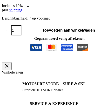
Includes 19% btw
plus
shipping
Beschikbaarheid:
7 op voorraad
Maatbeker
-
+
Toevoegen aan winkelwagen
100ml
siliconen
Gegarandeerd veilig afrekenen
aantal
Winkelwagen
MOTOSURF.STORE
SURF & SKI
Officiële JETSURF dealer
JETSURF Boards
Advies · Testrit
JETSURF Ski
Gebruikte Boards
SERVICE & EXPERIENCE