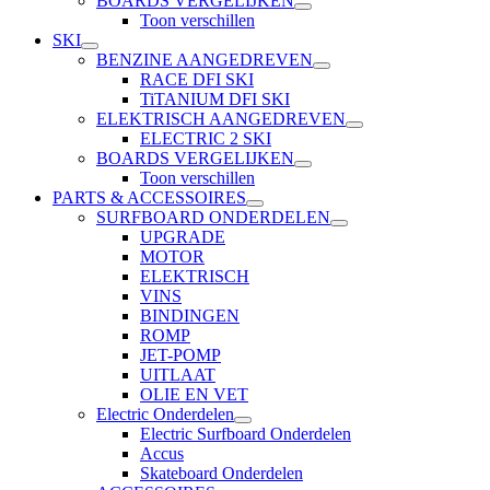
BOARDS VERGELIJKEN
Toon verschillen
SKI
BENZINE AANGEDREVEN
RACE DFI SKI
TiTANIUM DFI SKI
ELEKTRISCH AANGEDREVEN
ELECTRIC 2 SKI
BOARDS VERGELIJKEN
Toon verschillen
PARTS & ACCESSOIRES
SURFBOARD ONDERDELEN
UPGRADE
MOTOR
ELEKTRISCH
VINS
BINDINGEN
ROMP
JET-POMP
UITLAAT
OLIE EN VET
Electric Onderdelen
Electric Surfboard Onderdelen
Accus
Skateboard Onderdelen