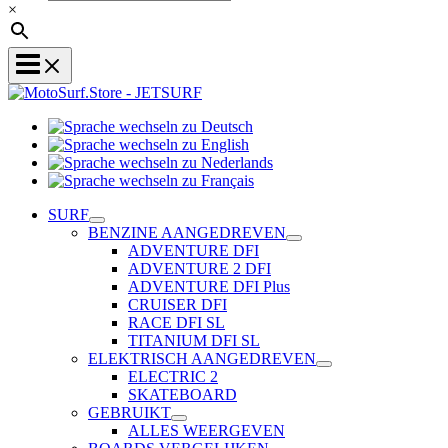
×
Sprache
Sprache
wechseln
wechseln
zu
Sprache
zu
Deutsch
Sprache
wechseln
English
wechseln
zu
SURF
zu
Nederlands
BENZINE AANGEDREVEN
Français
ADVENTURE DFI
ADVENTURE 2 DFI
ADVENTURE DFI Plus
CRUISER DFI
RACE DFI SL
TITANIUM DFI SL
ELEKTRISCH AANGEDREVEN
ELECTRIC 2
SKATEBOARD
GEBRUIKT
ALLES WEERGEVEN