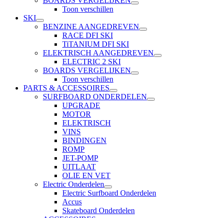
BOARDS VERGELIJKEN
Toon verschillen
SKI
BENZINE AANGEDREVEN
RACE DFI SKI
TiTANIUM DFI SKI
ELEKTRISCH AANGEDREVEN
ELECTRIC 2 SKI
BOARDS VERGELIJKEN
Toon verschillen
PARTS & ACCESSOIRES
SURFBOARD ONDERDELEN
UPGRADE
MOTOR
ELEKTRISCH
VINS
BINDINGEN
ROMP
JET-POMP
UITLAAT
OLIE EN VET
Electric Onderdelen
Electric Surfboard Onderdelen
Accus
Skateboard Onderdelen