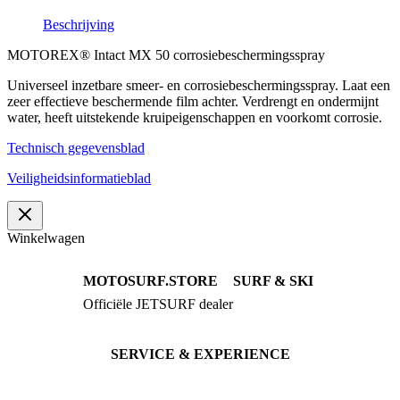
Beschrijving
MOTOREX® Intact MX 50 corrosiebeschermingsspray
Universeel inzetbare smeer- en corrosiebeschermingsspray. Laat een
zeer effectieve beschermende film achter. Verdrengt en ondermijnt
water, heeft uitstekende kruipeigenschappen en voorkomt corrosie.
Technisch gegevensblad
Veiligheidsinformatieblad
Winkelwagen
MOTOSURF.STORE
SURF & SKI
Officiële JETSURF dealer
JETSURF Boards
Advies · Testrit
JETSURF Ski
Gebruikte Boards
SERVICE & EXPERIENCE
Proefrit boeken
Onderhoud