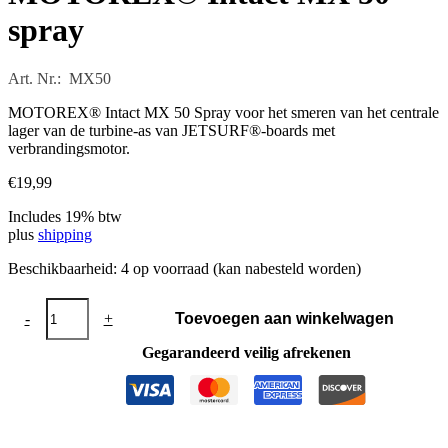
spray
Art. Nr.: MX50
MOTOREX® Intact MX 50 Spray voor het smeren van het centrale
lager van de turbine-as van JETSURF®-boards met
verbrandingsmotor.
€
19,99
Includes 19% btw
plus
shipping
Beschikbaarheid:
4 op voorraad (kan nabesteld worden)
MOTOREX®
-
+
Toevoegen aan winkelwagen
Intact
MX
Gegarandeerd veilig afrekenen
50
spray
aantal