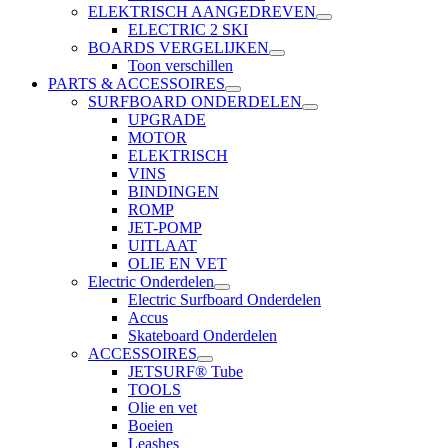
ELEKTRISCH AANGEDREVEN
ELECTRIC 2 SKI
BOARDS VERGELIJKEN
Toon verschillen
PARTS & ACCESSOIRES
SURFBOARD ONDERDELEN
UPGRADE
MOTOR
ELEKTRISCH
VINS
BINDINGEN
ROMP
JET-POMP
UITLAAT
OLIE EN VET
Electric Onderdelen
Electric Surfboard Onderdelen
Accus
Skateboard Onderdelen
ACCESSOIRES
JETSURF® Tube
TOOLS
Olie en vet
Boeien
Leashes