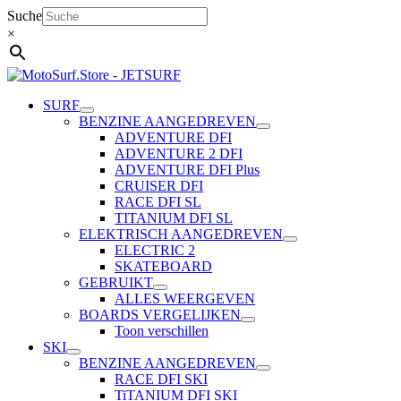
Ga
Suche
naar
×
de
inhoud
SURF
BENZINE AANGEDREVEN
ADVENTURE DFI
ADVENTURE 2 DFI
ADVENTURE DFI Plus
CRUISER DFI
RACE DFI SL
TITANIUM DFI SL
ELEKTRISCH AANGEDREVEN
ELECTRIC 2
SKATEBOARD
GEBRUIKT
ALLES WEERGEVEN
BOARDS VERGELIJKEN
Toon verschillen
SKI
BENZINE AANGEDREVEN
RACE DFI SKI
TiTANIUM DFI SKI