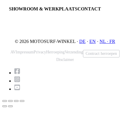
JETSURF Spots
SHOWROOM & WERKPLAATS
CONTACT
An der Loher Mühle 4
Phone: +49 5731 7555676
32545 Bad Oeynhausen
Email: info@motosurf.store
Duitsland
© 2026 MOTOSURF-WINKEL ·
DE
·
EN
·
NL ·
FR
AV
Impressum
Privacy
Herroeping
Verzending
Contract herroepen
Disclaimer
Scroll
naar
boven