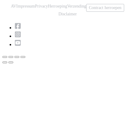
AV
Impressum
Privacy
Herroeping
Verzending
Contract herroepen
Disclaimer
Scroll
naar
boven