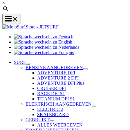
×
Sprache
Sprache
wechseln
wechseln
zu
Sprache
zu
Deutsch
Sprache
wechseln
English
wechseln
zu
SURF
zu
Nederlands
BENZINE AANGEDREVEN
Français
ADVENTURE DFI
ADVENTURE 2 DFI
ADVENTURE DFI Plus
CRUISER DFI
RACE DFI SL
TITANIUM DFI SL
ELEKTRISCH AANGEDREVEN
ELECTRIC 2
SKATEBOARD
GEBRUIKT
ALLES WEERGEVEN