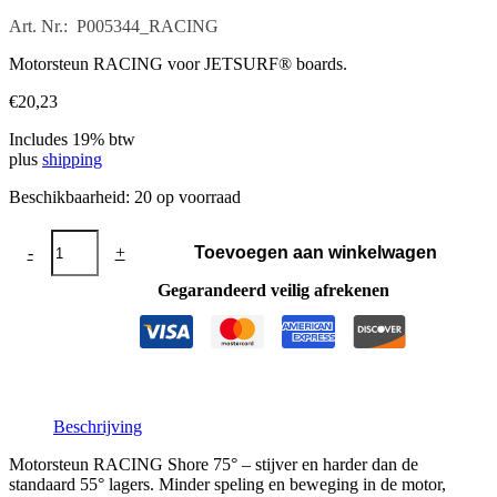
Art. Nr.: P005344_RACING
Motorsteun RACING voor JETSURF® boards.
€
20,23
Includes 19% btw
plus
shipping
Beschikbaarheid:
20 op voorraad
Motorsteun
-
+
Toevoegen aan winkelwagen
RACING
aantal
Gegarandeerd veilig afrekenen
Beschrijving
Motorsteun RACING Shore 75° – stijver en harder dan de
standaard 55° lagers. Minder speling en beweging in de motor,