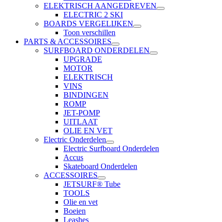
ELEKTRISCH AANGEDREVEN
ELECTRIC 2 SKI
BOARDS VERGELIJKEN
Toon verschillen
PARTS & ACCESSOIRES
SURFBOARD ONDERDELEN
UPGRADE
MOTOR
ELEKTRISCH
VINS
BINDINGEN
ROMP
JET-POMP
UITLAAT
OLIE EN VET
Electric Onderdelen
Electric Surfboard Onderdelen
Accus
Skateboard Onderdelen
ACCESSOIRES
JETSURF® Tube
TOOLS
Olie en vet
Boeien
Leashes