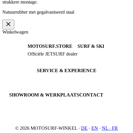
strakkere montage.
Natuurrubber met gegalvaniseerd staal
Winkelwagen
MOTOSURF.STORE
SURF & SKI
Officiële JETSURF dealer
JETSURF Boards
Advies · Testrit
JETSURF Ski
Gebruikte Boards
SERVICE & EXPERIENCE
Proefrit boeken
Onderhoud
JETSURF Spots
SHOWROOM & WERKPLAATS
CONTACT
An der Loher Mühle 4
Phone: +49 5731 7555676
32545 Bad Oeynhausen
Email: info@motosurf.store
Duitsland
© 2026 MOTOSURF-WINKEL ·
DE
·
EN
·
NL ·
FR