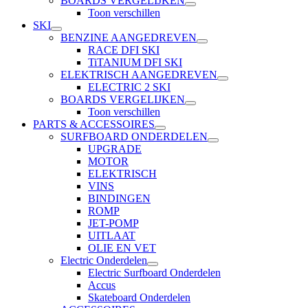
BOARDS VERGELIJKEN
Toon verschillen
SKI
BENZINE AANGEDREVEN
RACE DFI SKI
TiTANIUM DFI SKI
ELEKTRISCH AANGEDREVEN
ELECTRIC 2 SKI
BOARDS VERGELIJKEN
Toon verschillen
PARTS & ACCESSOIRES
SURFBOARD ONDERDELEN
UPGRADE
MOTOR
ELEKTRISCH
VINS
BINDINGEN
ROMP
JET-POMP
UITLAAT
OLIE EN VET
Electric Onderdelen
Electric Surfboard Onderdelen
Accus
Skateboard Onderdelen