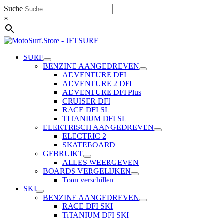
Ga
Suche
naar
×
de
inhoud
SURF
BENZINE AANGEDREVEN
ADVENTURE DFI
ADVENTURE 2 DFI
ADVENTURE DFI Plus
CRUISER DFI
RACE DFI SL
TITANIUM DFI SL
ELEKTRISCH AANGEDREVEN
ELECTRIC 2
SKATEBOARD
GEBRUIKT
ALLES WEERGEVEN
BOARDS VERGELIJKEN
Toon verschillen
SKI
BENZINE AANGEDREVEN
RACE DFI SKI
TiTANIUM DFI SKI