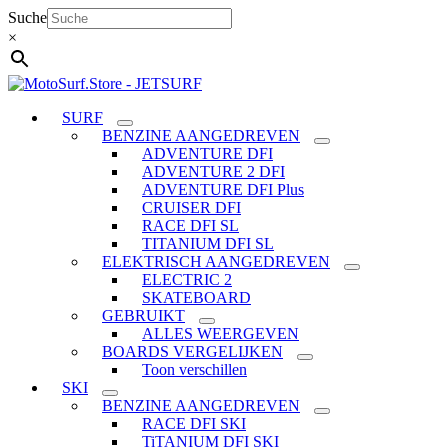
Ga
Suche
naar
×
de
inhoud
SURF
BENZINE AANGEDREVEN
ADVENTURE DFI
ADVENTURE 2 DFI
ADVENTURE DFI Plus
CRUISER DFI
RACE DFI SL
TITANIUM DFI SL
ELEKTRISCH AANGEDREVEN
ELECTRIC 2
SKATEBOARD
GEBRUIKT
ALLES WEERGEVEN
BOARDS VERGELIJKEN
Toon verschillen
SKI
BENZINE AANGEDREVEN
RACE DFI SKI
TiTANIUM DFI SKI