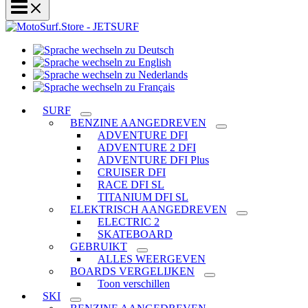
Sprache
Sprache
wechseln
wechseln
zu
Sprache
zu
Deutsch
Sprache
wechseln
English
wechseln
zu
SURF
zu
Nederlands
BENZINE AANGEDREVEN
Français
ADVENTURE DFI
ADVENTURE 2 DFI
ADVENTURE DFI Plus
CRUISER DFI
RACE DFI SL
TITANIUM DFI SL
ELEKTRISCH AANGEDREVEN
ELECTRIC 2
SKATEBOARD
GEBRUIKT
ALLES WEERGEVEN
BOARDS VERGELIJKEN
Toon verschillen
SKI