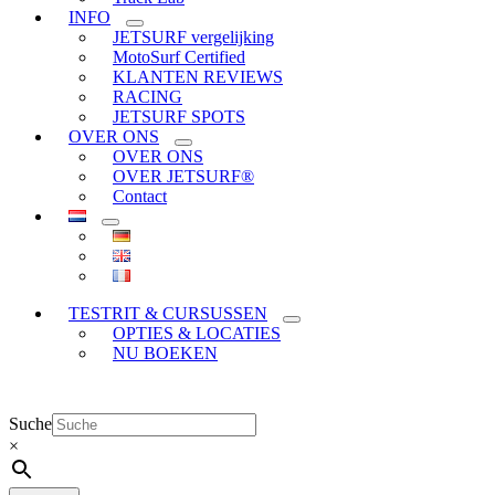
INFO
JETSURF vergelijking
MotoSurf Certified
KLANTEN REVIEWS
RACING
JETSURF SPOTS
OVER ONS
OVER ONS
OVER JETSURF®
Contact
TESTRIT & CURSUSSEN
OPTIES & LOCATIES
NU BOEKEN
Suche
×