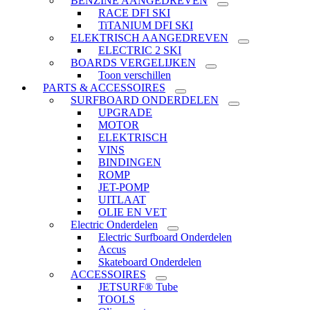
BENZINE AANGEDREVEN
RACE DFI SKI
TiTANIUM DFI SKI
ELEKTRISCH AANGEDREVEN
ELECTRIC 2 SKI
BOARDS VERGELIJKEN
Toon verschillen
PARTS & ACCESSOIRES
SURFBOARD ONDERDELEN
UPGRADE
MOTOR
ELEKTRISCH
VINS
BINDINGEN
ROMP
JET-POMP
UITLAAT
OLIE EN VET
Electric Onderdelen
Electric Surfboard Onderdelen
Accus
Skateboard Onderdelen
ACCESSOIRES
JETSURF® Tube
TOOLS