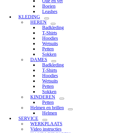
Olie en vet
Boeien
Leashes
KLEDING
HEREN
Badkleding
T-Shirts
Hoodies
Wetsuits
Petten
Sokken
DAMES
Badkleding
T-Shirts
Hoodies
Wetsuits
Petten
Sokken
KINDEREN
Petten
Helmen en brillen
Helmen
SERVICE
WERKPLAATS
Video instructies