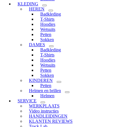
KLEDING
HEREN
Badkleding
T-Shirts
Hoodies
Wetsuits
Petten
Sokken
DAMES
Badkleding
T-Shirts
Hoodies
Wetsuits
Petten
Sokken
KINDEREN
Petten
Helmen en brillen
Helmen
SERVICE
WERKPLAATS
Video instructies
HANDLEIDINGEN
KLANTEN REVIEWS
Track Lab