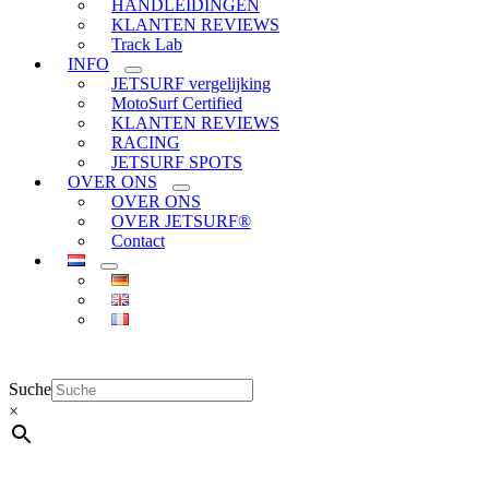
HANDLEIDINGEN
KLANTEN REVIEWS
Track Lab
INFO
JETSURF vergelijking
MotoSurf Certified
KLANTEN REVIEWS
RACING
JETSURF SPOTS
OVER ONS
OVER ONS
OVER JETSURF®
Contact
Suche
×