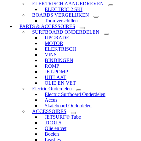
ELEKTRISCH AANGEDREVEN
ELECTRIC 2 SKI
BOARDS VERGELIJKEN
Toon verschillen
PARTS & ACCESSOIRES
SURFBOARD ONDERDELEN
UPGRADE
MOTOR
ELEKTRISCH
VINS
BINDINGEN
ROMP
JET-POMP
UITLAAT
OLIE EN VET
Electric Onderdelen
Electric Surfboard Onderdelen
Accus
Skateboard Onderdelen
ACCESSOIRES
JETSURF® Tube
TOOLS
Olie en vet
Boeien
Leashes