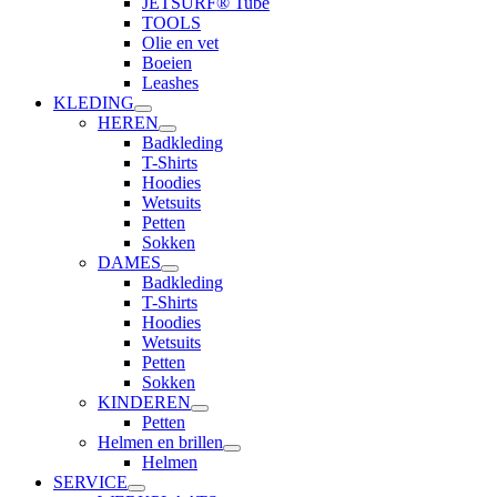
JETSURF® Tube
TOOLS
Olie en vet
Boeien
Leashes
KLEDING
HEREN
Badkleding
T-Shirts
Hoodies
Wetsuits
Petten
Sokken
DAMES
Badkleding
T-Shirts
Hoodies
Wetsuits
Petten
Sokken
KINDEREN
Petten
Helmen en brillen
Helmen
SERVICE