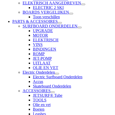
ELEKTRISCH AANGEDREVEN
ELECTRIC 2 SKI
BOARDS VERGELIJKEN
Toon verschillen
PARTS & ACCESSOIRES
SURFBOARD ONDERDELEN
UPGRADE
MOTOR
ELEKTRISCH
VINS
BINDINGEN
ROMP
JET-POMP
UITLAAT
OLIE EN VET
Electric Onderdelen
Electric Surfboard Onderdelen
Accus
Skateboard Onderdelen
ACCESSOIRES
JETSURF® Tube
TOOLS
Olie en vet
Boeien
Leashes