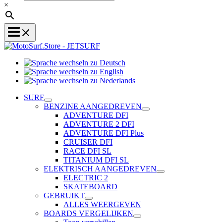
×
Sprache
Sprache
wechseln
wechseln
zu
Sprache
zu
Deutsch
wechseln
SURF
English
zu
BENZINE AANGEDREVEN
Nederlands
ADVENTURE DFI
ADVENTURE 2 DFI
ADVENTURE DFI Plus
CRUISER DFI
RACE DFI SL
TITANIUM DFI SL
ELEKTRISCH AANGEDREVEN
ELECTRIC 2
SKATEBOARD
GEBRUIKT
ALLES WEERGEVEN
BOARDS VERGELIJKEN