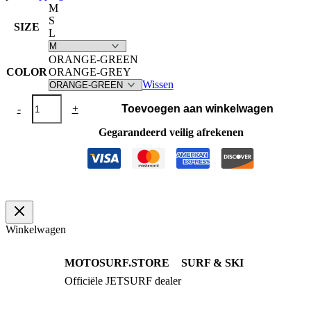
M
S
SIZE
L
ORANGE-GREEN
COLOR
ORANGE-GREY
Wissen
Neopreen
-
+
Toevoegen aan winkelwagen
Jas
JETPILOT®
Gegarandeerd veilig afrekenen
Oranje
/
Groen
aantal
Winkelwagen
MOTOSURF.STORE
SURF & SKI
Officiële JETSURF dealer
JETSURF Boards
Advies · Testrit
JETSURF Ski
Gebruikte Boards