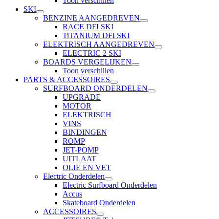
Toon verschillen
SKI
BENZINE AANGEDREVEN
RACE DFI SKI
TiTANIUM DFI SKI
ELEKTRISCH AANGEDREVEN
ELECTRIC 2 SKI
BOARDS VERGELIJKEN
Toon verschillen
PARTS & ACCESSOIRES
SURFBOARD ONDERDELEN
UPGRADE
MOTOR
ELEKTRISCH
VINS
BINDINGEN
ROMP
JET-POMP
UITLAAT
OLIE EN VET
Electric Onderdelen
Electric Surfboard Onderdelen
Accus
Skateboard Onderdelen
ACCESSOIRES