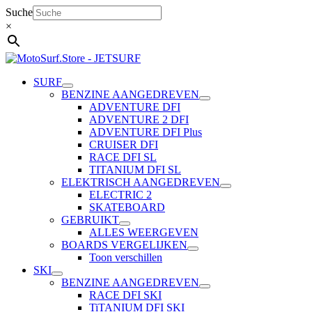
Ga
Suche
naar
×
de
inhoud
SURF
BENZINE AANGEDREVEN
ADVENTURE DFI
ADVENTURE 2 DFI
ADVENTURE DFI Plus
CRUISER DFI
RACE DFI SL
TITANIUM DFI SL
ELEKTRISCH AANGEDREVEN
ELECTRIC 2
SKATEBOARD
GEBRUIKT
ALLES WEERGEVEN
BOARDS VERGELIJKEN
Toon verschillen
SKI
BENZINE AANGEDREVEN
RACE DFI SKI
TiTANIUM DFI SKI