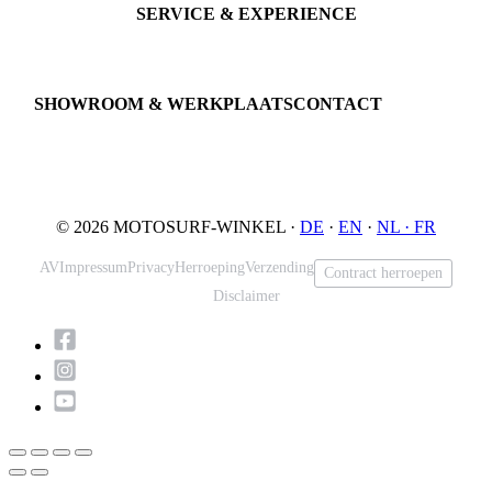
SERVICE & EXPERIENCE
Proefrit boeken
Onderhoud
JETSURF Spots
SHOWROOM & WERKPLAATS
CONTACT
An der Loher Mühle 4
Phone: +49 5731 7555676
32545 Bad Oeynhausen
Email: info@motosurf.store
Duitsland
© 2026 MOTOSURF-WINKEL ·
DE
·
EN
·
NL ·
FR
AV
Impressum
Privacy
Herroeping
Verzending
Contract herroepen
Disclaimer
Scroll
naar
boven