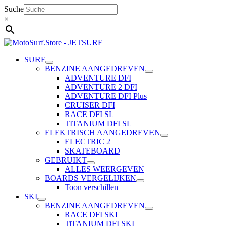
Ga
Suche
naar
×
de
inhoud
SURF
BENZINE AANGEDREVEN
ADVENTURE DFI
ADVENTURE 2 DFI
ADVENTURE DFI Plus
CRUISER DFI
RACE DFI SL
TITANIUM DFI SL
ELEKTRISCH AANGEDREVEN
ELECTRIC 2
SKATEBOARD
GEBRUIKT
ALLES WEERGEVEN
BOARDS VERGELIJKEN
Toon verschillen
SKI
BENZINE AANGEDREVEN
RACE DFI SKI
TiTANIUM DFI SKI