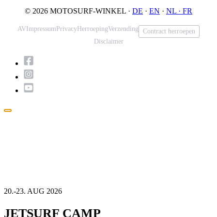
© 2026 MOTOSURF-WINKEL ·
DE
·
EN
·
NL ·
FR
AV
Impressum
Privacy
Herroeping
Verzending
Contract herroepen
Disclaimer
Pop-
up
sluiten
20.-23. AUG 2026
JETSURF CAMP