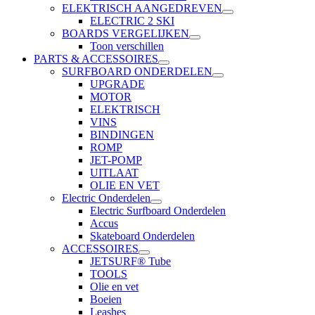
ELEKTRISCH AANGEDREVEN
ELECTRIC 2 SKI
BOARDS VERGELIJKEN
Toon verschillen
PARTS & ACCESSOIRES
SURFBOARD ONDERDELEN
UPGRADE
MOTOR
ELEKTRISCH
VINS
BINDINGEN
ROMP
JET-POMP
UITLAAT
OLIE EN VET
Electric Onderdelen
Electric Surfboard Onderdelen
Accus
Skateboard Onderdelen
ACCESSOIRES
JETSURF® Tube
TOOLS
Olie en vet
Boeien
Leashes