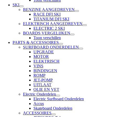
Toon verschillen
SKI
BENZINE AANGEDREVEN
RACE DFI SKI
TiTANIUM DFI SKI
ELEKTRISCH AANGEDREVEN
ELECTRIC 2 SKI
BOARDS VERGELIJKEN
Toon verschillen
PARTS & ACCESSOIRES
SURFBOARD ONDERDELEN
UPGRADE
MOTOR
ELEKTRISCH
VINS
BINDINGEN
ROMP
JET-POMP
UITLAAT
OLIE EN VET
Electric Onderdelen
Electric Surfboard Onderdelen
Accus
Skateboard Onderdelen
ACCESSOIRES