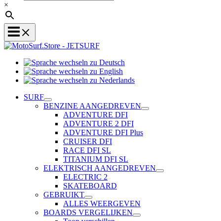
×
Sprache
Sprache
wechseln
wechseln
zu
Sprache
zu
Deutsch
wechseln
SURF
English
zu
BENZINE AANGEDREVEN
Nederlands
ADVENTURE DFI
ADVENTURE 2 DFI
ADVENTURE DFI Plus
CRUISER DFI
RACE DFI SL
TITANIUM DFI SL
ELEKTRISCH AANGEDREVEN
ELECTRIC 2
SKATEBOARD
GEBRUIKT
ALLES WEERGEVEN
BOARDS VERGELIJKEN