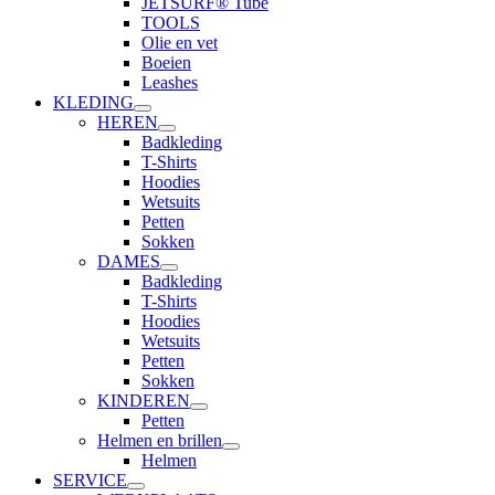
JETSURF® Tube
TOOLS
Olie en vet
Boeien
Leashes
KLEDING
HEREN
Badkleding
T-Shirts
Hoodies
Wetsuits
Petten
Sokken
DAMES
Badkleding
T-Shirts
Hoodies
Wetsuits
Petten
Sokken
KINDEREN
Petten
Helmen en brillen
Helmen
SERVICE