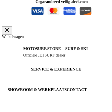
Gegarandeerd veilig afrekenen
navy/geel
aantal
Winkelwagen
MOTOSURF.STORE
SURF & SKI
Officiële JETSURF dealer
JETSURF Boards
Advies · Testrit
JETSURF Ski
Gebruikte Boards
SERVICE & EXPERIENCE
Proefrit boeken
Onderhoud
JETSURF Spots
SHOWROOM & WERKPLAATS
CONTACT
An der Loher Mühle 4
Phone: +49 5731 7555676
32545 Bad Oeynhausen
Email: info@motosurf.store
Duitsland