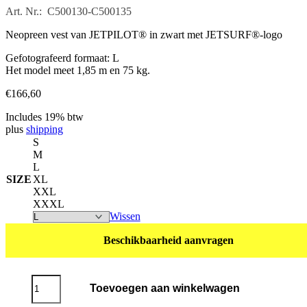
Art. Nr.: C500130-C500135
Neopreen vest van JETPILOT® in zwart met JETSURF®-logo
Gefotografeerd formaat: L
Het model meet 1,85 m en 75 kg.
€
166,60
Includes 19% btw
plus
shipping
S
M
L
SIZE
XL
XXL
XXXL
Wissen
Beschikbaarheid aanvragen
Neopreen
Toevoegen aan winkelwagen
Vest
JETPILOT®